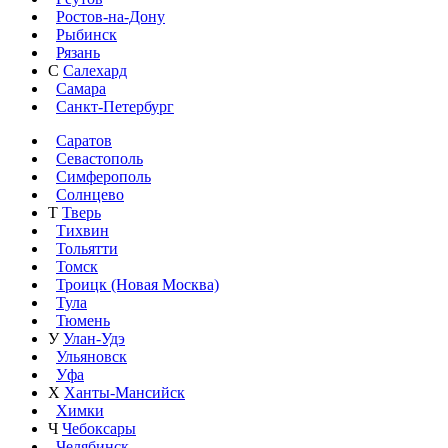
Ростов-на-Дону
Рыбинск
Рязань
С
Салехард
Самара
Санкт-Петербург
Саратов
Севастополь
Симферополь
Солнцево
Т
Тверь
Тихвин
Тольятти
Томск
Троицк (Новая Москва)
Тула
Тюмень
У
Улан-Удэ
Ульяновск
Уфа
Х
Ханты-Мансийск
Химки
Ч
Чебоксары
Челябинск