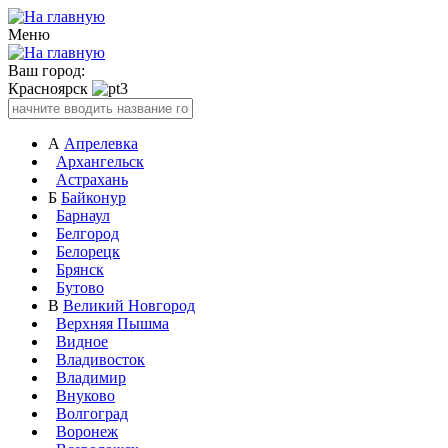
Меню
Ваш город:
Красноярск
А
Апрелевка
Архангельск
Астрахань
Б
Байконур
Барнаул
Белгород
Белорецк
Брянск
Бутово
В
Великий Новгород
Верхняя Пышма
Видное
Владивосток
Владимир
Внуково
Волгоград
Воронеж