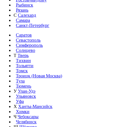
Рыбинск
Рязань
С
Салехард
Самара
Санкт-Петербург
Саратов
Севастополь
Симферополь
Солнцево
Т
Тверь
Тихвин
Тольятти
Томск
Троицк (Новая Москва)
Тула
Тюмень
У
Улан-Удэ
Ульяновск
Уфа
Х
Ханты-Мансийск
Химки
Ч
Чебоксары
Челябинск
Щ
Щёлково