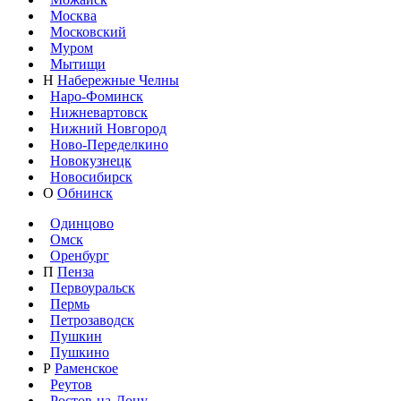
Москва
Московский
Муром
Мытищи
Н
Набережные Челны
Наро-Фоминск
Нижневартовск
Нижний Новгород
Ново-Переделкино
Новокузнецк
Новосибирск
О
Обнинск
Одинцово
Омск
Оренбург
П
Пенза
Первоуральск
Пермь
Петрозаводск
Пушкин
Пушкино
Р
Раменское
Реутов
Ростов-на-Дону