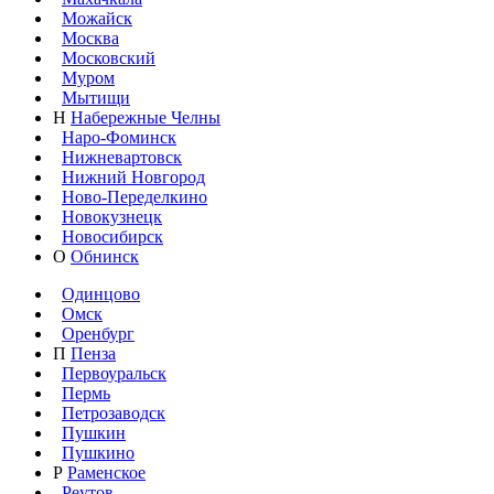
Можайск
Москва
Московский
Муром
Мытищи
Н
Набережные Челны
Наро-Фоминск
Нижневартовск
Нижний Новгород
Ново-Переделкино
Новокузнецк
Новосибирск
О
Обнинск
Одинцово
Омск
Оренбург
П
Пенза
Первоуральск
Пермь
Петрозаводск
Пушкин
Пушкино
Р
Раменское
Реутов