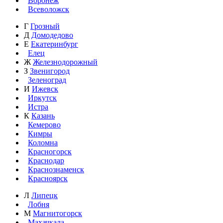
Воронеж
Всеволожск
Г
Грозный
Д
Домодедово
Е
Екатеринбург
Елец
Ж
Железнодорожный
З
Звенигород
Зеленоград
И
Ижевск
Иркутск
Истра
К
Казань
Кемерово
Кимры
Коломна
Красногорск
Краснодар
Краснознаменск
Красноярск
Л
Липецк
Лобня
М
Магнитогорск
Махачкала