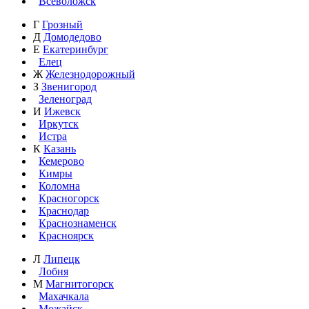
Всеволожск
Г
Грозный
Д
Домодедово
Е
Екатеринбург
Елец
Ж
Железнодорожный
З
Звенигород
Зеленоград
И
Ижевск
Иркутск
Истра
К
Казань
Кемерово
Кимры
Коломна
Красногорск
Краснодар
Краснознаменск
Красноярск
Л
Липецк
Лобня
М
Магнитогорск
Махачкала
Можайск