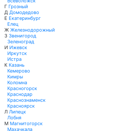
Всеволожск
Г
Грозный
Д
Домодедово
Е
Екатеринбург
Елец
Ж
Железнодорожный
З
Звенигород
Зеленоград
И
Ижевск
Иркутск
Истра
К
Казань
Кемерово
Кимры
Коломна
Красногорск
Краснодар
Краснознаменск
Красноярск
Л
Липецк
Лобня
М
Магнитогорск
Махачкала