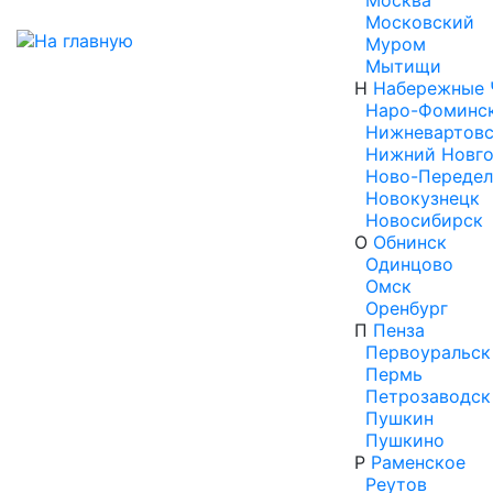
Москва
Московский
Муром
Мытищи
Н
Набережные 
Наро-Фоминс
Нижневартов
Нижний Новг
Ново-Передел
Новокузнецк
Новосибирск
О
Обнинск
Одинцово
Омск
Оренбург
П
Пенза
Первоуральск
Пермь
Петрозаводск
Пушкин
Пушкино
Р
Раменское
Реутов