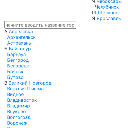
Ч
Чебоксары
Челябинск
Щ
Щёлково
Я
Ярославль
А
Апрелевка
Архангельск
Астрахань
Б
Байконур
Барнаул
Белгород
Белорецк
Брянск
Бутово
В
Великий Новгород
Верхняя Пышма
Видное
Владивосток
Владимир
Внуково
Волгоград
Воронеж