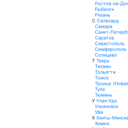
Ростов-на-До
Рыбинск
Рязань
С
Салехард
Самара
Санкт-Петерб
Саратов
Севастополь
Симферополь
Солнцево
Т
Тверь
Тихвин
Тольятти
Томск
Троицк (Нова
Тула
Тюмень
У
Улан-Удэ
Ульяновск
Уфа
Х
Ханты-Манси
Химки