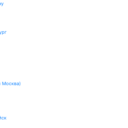
ну
ург
я Москва)
йск