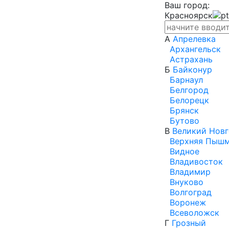
Ваш город:
Красноярск
А
Апрелевка
Архангельск
Астрахань
Б
Байконур
Барнаул
Белгород
Белорецк
Брянск
Бутово
В
Великий Нов
Верхняя Пыш
Видное
Владивосток
Владимир
Внуково
Волгоград
Воронеж
Всеволожск
Г
Грозный