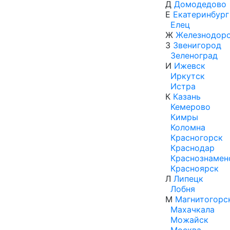
Д
Домодедово
Е
Екатеринбург
Елец
Ж
Железнодор
З
Звенигород
Зеленоград
И
Ижевск
Иркутск
Истра
К
Казань
Кемерово
Кимры
Коломна
Красногорск
Краснодар
Краснознамен
Красноярск
Л
Липецк
Лобня
М
Магнитогорс
Махачкала
Можайск