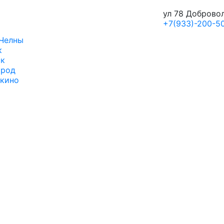
ул 78 Доброво
+7(933)-200-50
Челны
к
ск
ород
кино