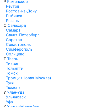
Р
Раменское
Реутов
Ростов-на-Дону
Рыбинск
Рязань
С
Салехард
Самара
Санкт-Петербург
Саратов
Севастополь
Симферополь
Солнцево
Т
Тверь
Тихвин
Тольятти
Томск
Троицк (Новая Москва)
Тула
Тюмень
У
Улан-Удэ
Ульяновск
Уфа
Х
Ханты-Мансийск