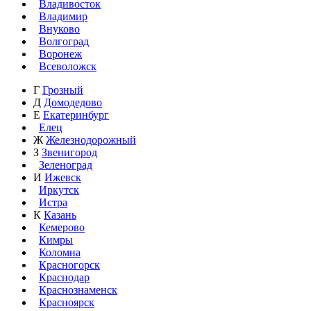
Владивосток
Владимир
Внуково
Волгоград
Воронеж
Всеволожск
Г
Грозный
Д
Домодедово
Е
Екатеринбург
Елец
Ж
Железнодорожный
З
Звенигород
Зеленоград
И
Ижевск
Иркутск
Истра
К
Казань
Кемерово
Кимры
Коломна
Красногорск
Краснодар
Краснознаменск
Красноярск