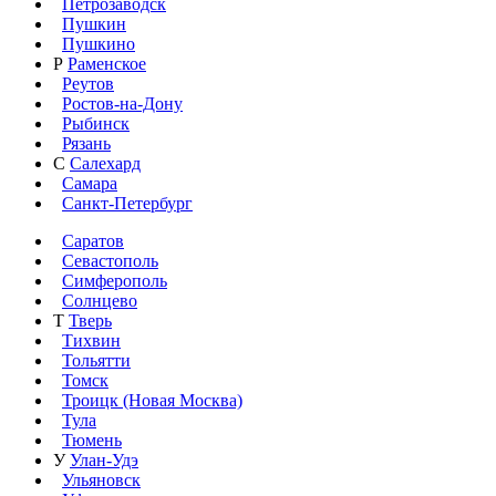
Петрозаводск
Пушкин
Пушкино
Р
Раменское
Реутов
Ростов-на-Дону
Рыбинск
Рязань
С
Салехард
Самара
Санкт-Петербург
Саратов
Севастополь
Симферополь
Солнцево
Т
Тверь
Тихвин
Тольятти
Томск
Троицк (Новая Москва)
Тула
Тюмень
У
Улан-Удэ
Ульяновск