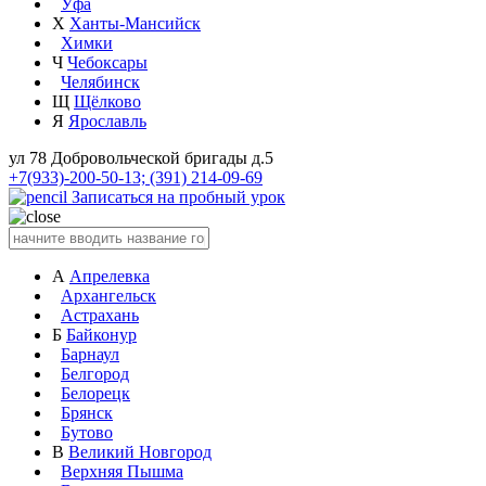
Уфа
Х
Ханты-Мансийск
Химки
Ч
Чебоксары
Челябинск
Щ
Щёлково
Я
Ярославль
ул 78 Добровольческой бригады д.5
+7(933)-200-50-13; (391) 214-09-69
Записаться на пробный урок
А
Апрелевка
Архангельск
Астрахань
Б
Байконур
Барнаул
Белгород
Белорецк
Брянск
Бутово
В
Великий Новгород
Верхняя Пышма