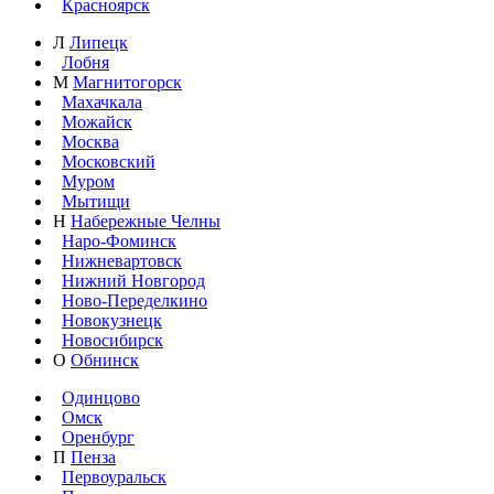
Красноярск
Л
Липецк
Лобня
М
Магнитогорск
Махачкала
Можайск
Москва
Московский
Муром
Мытищи
Н
Набережные Челны
Наро-Фоминск
Нижневартовск
Нижний Новгород
Ново-Переделкино
Новокузнецк
Новосибирск
О
Обнинск
Одинцово
Омск
Оренбург
П
Пенза
Первоуральск