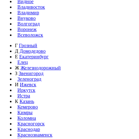
Видное
Владивосток
Владимир
Внуково
Волгоград
Воронеж
Всеволожск
Г
Грозный
Д
Домодедово
Е
Екатеринбург
Елец
Ж
Железнодорожный
З
Звенигород
Зеленоград
И
Ижевск
Иркутск
Истра
К
Казань
Кемерово
Кимры
Коломна
Красногорск
Краснодар
Краснознаменск