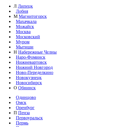
Л
Липецк
Лобня
М
Магнитогорск
Махачкала
Можайск
Москва
Московский
Муром
Мытищи
Н
Набережные Челны
Наро-Фоминск
Нижневартовск
Нижний Новгород
Ново-Переделкино
Новокузнецк
Новосибирск
О
Обнинск
Одинцово
Омск
Оренбург
П
Пенза
Первоуральск
Пермь