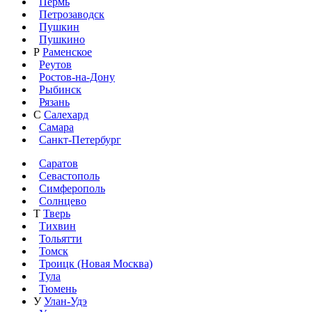
Пермь
Петрозаводск
Пушкин
Пушкино
Р
Раменское
Реутов
Ростов-на-Дону
Рыбинск
Рязань
С
Салехард
Самара
Санкт-Петербург
Саратов
Севастополь
Симферополь
Солнцево
Т
Тверь
Тихвин
Тольятти
Томск
Троицк (Новая Москва)
Тула
Тюмень
У
Улан-Удэ