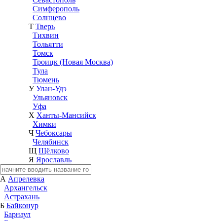
Симферополь
Солнцево
Т
Тверь
Тихвин
Тольятти
Томск
Троицк (Новая Москва)
Тула
Тюмень
У
Улан-Удэ
Ульяновск
Уфа
Х
Ханты-Мансийск
Химки
Ч
Чебоксары
Челябинск
Щ
Щёлково
Я
Ярославль
А
Апрелевка
Архангельск
Астрахань
Б
Байконур
Барнаул