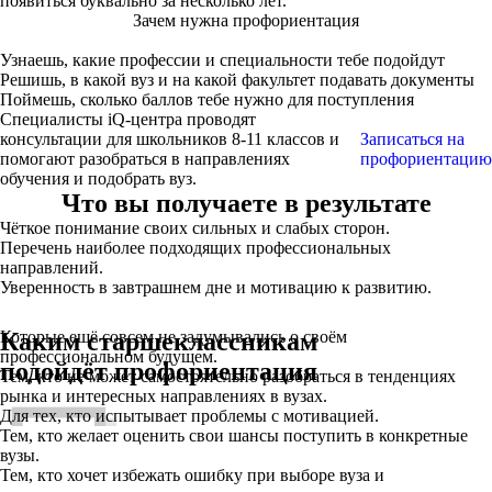
появиться буквально за несколько лет.
Зачем нужна профориентация
Узнаешь, какие профессии и специальности тебе подойдут
Решишь, в какой вуз и на какой факультет подавать документы
Поймешь, сколько баллов тебе нужно для поступления
Специалисты iQ-центра проводят
консультации для школьников 8-11 классов и
Записаться на
помогают разобраться в направлениях
профориентацию
обучения и подобрать вуз.
Что вы получаете в результате
Чёткое понимание своих сильных и слабых сторон.
Перечень наиболее подходящих профессиональных
направлений.
Уверенность в завтрашнем дне и мотивацию к развитию.
Каким старшеклассникам
Которые ещё совсем не задумывались о своём
профессиональном будущем.
подойдёт профориентация
Тем, кто не может самостоятельно разобраться в тенденциях
рынка и интересных направлениях в вузах.
Для тех, кто испытывает проблемы с мотивацией.
Тем, кто желает оценить свои шансы поступить в конкретные
вузы.
Тем, кто хочет избежать ошибку при выборе вуза и