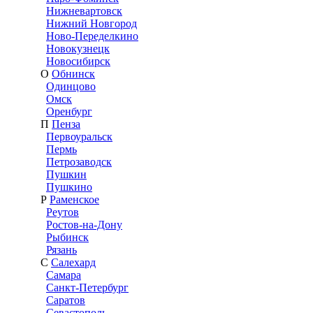
Нижневартовск
Нижний Новгород
Ново-Переделкино
Новокузнецк
Новосибирск
О
Обнинск
Одинцово
Омск
Оренбург
П
Пенза
Первоуральск
Пермь
Петрозаводск
Пушкин
Пушкино
Р
Раменское
Реутов
Ростов-на-Дону
Рыбинск
Рязань
С
Салехард
Самара
Санкт-Петербург
Саратов
Севастополь