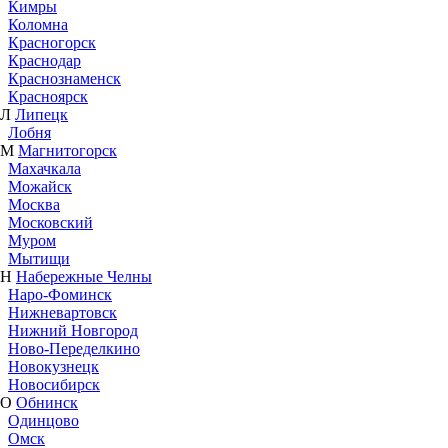
Кимры
Коломна
Красногорск
Краснодар
Краснознаменск
Красноярск
Л
Липецк
Лобня
М
Магнитогорск
Махачкала
Можайск
Москва
Московский
Муром
Мытищи
Н
Набережные Челны
Наро-Фоминск
Нижневартовск
Нижний Новгород
Ново-Переделкино
Новокузнецк
Новосибирск
О
Обнинск
Одинцово
Омск