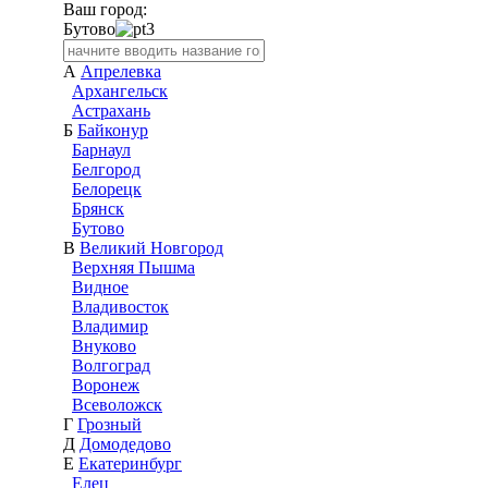
Ваш город:
Бутово
А
Апрелевка
Архангельск
Астрахань
Б
Байконур
Барнаул
Белгород
Белорецк
Брянск
Бутово
В
Великий Новгород
Верхняя Пышма
Видное
Владивосток
Владимир
Внуково
Волгоград
Воронеж
Всеволожск
Г
Грозный
Д
Домодедово
Е
Екатеринбург
Елец