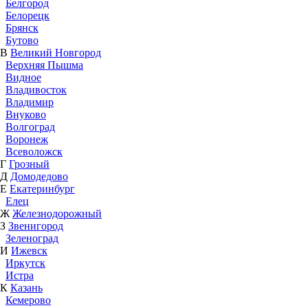
Белгород
Белорецк
Брянск
Бутово
В
Великий Новгород
Верхняя Пышма
Видное
Владивосток
Владимир
Внуково
Волгоград
Воронеж
Всеволожск
Г
Грозный
Д
Домодедово
Е
Екатеринбург
Елец
Ж
Железнодорожный
З
Звенигород
Зеленоград
И
Ижевск
Иркутск
Истра
К
Казань
Кемерово