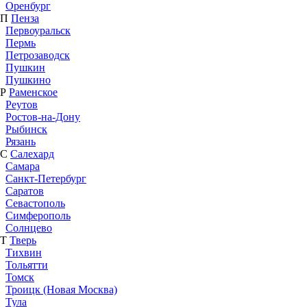
Оренбург
П
Пенза
Первоуральск
Пермь
Петрозаводск
Пушкин
Пушкино
Р
Раменское
Реутов
Ростов-на-Дону
Рыбинск
Рязань
С
Салехард
Самара
Санкт-Петербург
Саратов
Севастополь
Симферополь
Солнцево
Т
Тверь
Тихвин
Тольятти
Томск
Троицк (Новая Москва)
Тула