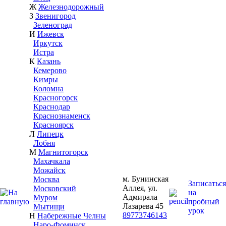
Ж
Железнодорожный
З
Звенигород
Зеленоград
И
Ижевск
Иркутск
Истра
К
Казань
Кемерово
Кимры
Коломна
Красногорск
Краснодар
Краснознаменск
Красноярск
Л
Липецк
Лобня
М
Магнитогорск
Махачкала
Можайск
м. Бунинская
Москва
Записаться
Аллея, ул.
Московский
на
Адмирала
Муром
пробный
Лазарева 45
Мытищи
урок
89773746143
Н
Набережные Челны
Наро-Фоминск