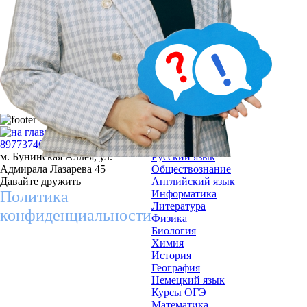
Курсы ЕГЭ
89773746143
Математика
м. Бунинская Аллея, ул.
Русский язык
Адмирала Лазарева 45
Обществознание
Давайте дружить
Английский язык
Политика
Информатика
Литература
конфиденциальности
Физика
Биология
Химия
История
География
Немецкий язык
Курсы ОГЭ
Математика