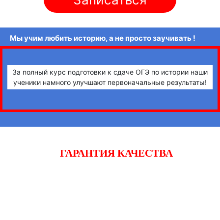
Мы учим любить историю, а не просто заучивать !
За полный курс подготовки к сдаче ОГЭ по истории наши
ученики намного улучшают первоначальные результаты!
ГАРАНТИЯ КАЧЕСТВА
Начните готовиться к экзаменам вместе с «iQ-центром».
Если после двух уроков Вы не заметите прогресса,
получите полный возврат денежных средств!