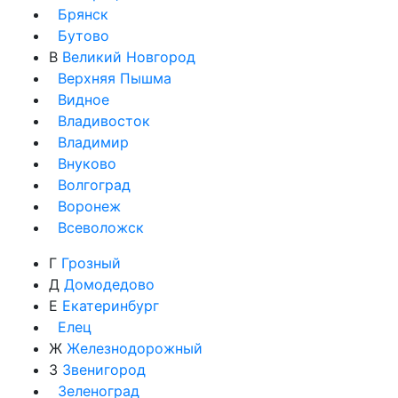
Брянск
Бутово
В
Великий Новгород
Верхняя Пышма
Видное
Владивосток
Владимир
Внуково
Волгоград
Воронеж
Всеволожск
Г
Грозный
Д
Домодедово
Е
Екатеринбург
Елец
Ж
Железнодорожный
З
Звенигород
Зеленоград