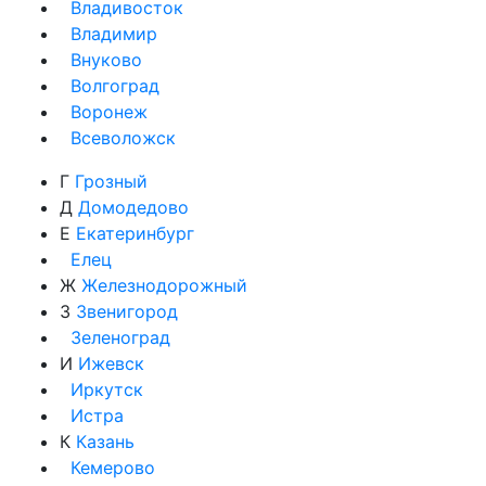
Владивосток
Владимир
Внуково
Волгоград
Воронеж
Всеволожск
Г
Грозный
Д
Домодедово
Е
Екатеринбург
Елец
Ж
Железнодорожный
З
Звенигород
Зеленоград
И
Ижевск
Иркутск
Истра
К
Казань
Кемерово