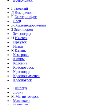
Всеволожск
Г
Грозный
Д
Домодедово
Е
Екатеринбург
Елец
Ж
Железнодорожный
З
Звенигород
Зеленоград
И
Ижевск
Иркутск
Истра
К
Казань
Кемерово
Кимры
Коломна
Красногорск
Краснодар
Краснознаменск
Красноярск
Л
Липецк
Лобня
М
Магнитогорск
Махачкала
Можайск