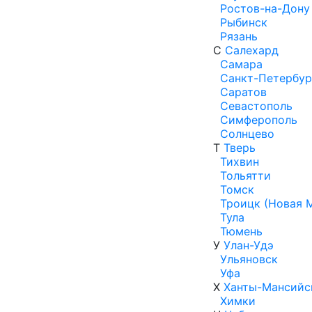
Ростов-на-Дону
Рыбинск
Рязань
С
Салехард
Самара
Санкт-Петербур
Саратов
Севастополь
Симферополь
Солнцево
Т
Тверь
Тихвин
Тольятти
Томск
Троицк (Новая 
Тула
Тюмень
У
Улан-Удэ
Ульяновск
Уфа
Х
Ханты-Мансийс
Химки