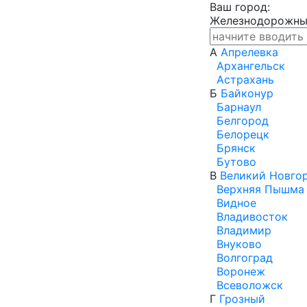
Ваш город:
Железнодорожн
А
Апрелевка
Архангельск
Астрахань
Б
Байконур
Барнаул
Белгород
Белорецк
Брянск
Бутово
В
Великий Новго
Верхняя Пышма
Видное
Владивосток
Владимир
Внуково
Волгоград
Воронеж
Всеволожск
Г
Грозный