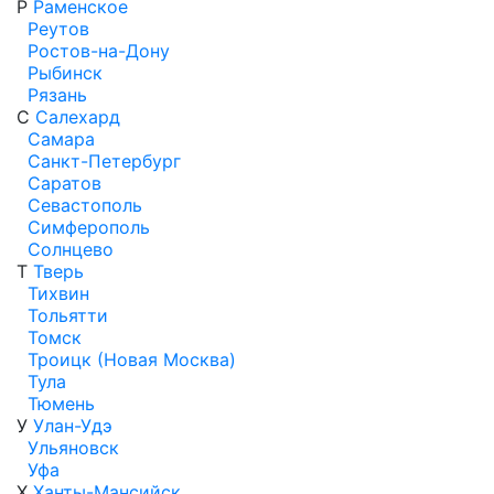
Р
Раменское
Реутов
Ростов-на-Дону
Рыбинск
Рязань
С
Салехард
Самара
Санкт-Петербург
Саратов
Севастополь
Симферополь
Солнцево
Т
Тверь
Тихвин
Тольятти
Томск
Троицк (Новая Москва)
Тула
Тюмень
У
Улан-Удэ
Ульяновск
Уфа
Х
Ханты-Мансийск