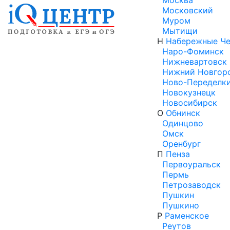
Москва
Московский
Муром
Мытищи
Н
Набережные Ч
Наро-Фоминск
Нижневартовск
Нижний Новгор
Ново-Переделк
Новокузнецк
Новосибирск
О
Обнинск
Одинцово
Омск
Оренбург
П
Пенза
Первоуральск
Пермь
Петрозаводск
Пушкин
Пушкино
Р
Раменское
Реутов