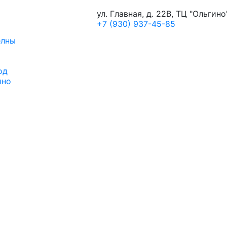
ул. Главная, д. 22В, ТЦ "Ольгино
+7 (930) 937-45-85
елны
од
ино