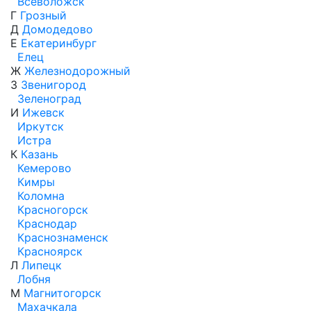
Всеволожск
Г
Грозный
Д
Домодедово
Е
Екатеринбург
Елец
Ж
Железнодорожный
З
Звенигород
Зеленоград
И
Ижевск
Иркутск
Истра
К
Казань
Кемерово
Кимры
Коломна
Красногорск
Краснодар
Краснознаменск
Красноярск
Л
Липецк
Лобня
М
Магнитогорск
Махачкала