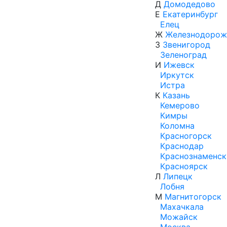
Д
Домодедово
Е
Екатеринбург
Елец
Ж
Железнодорож
З
Звенигород
Зеленоград
И
Ижевск
Иркутск
Истра
К
Казань
Кемерово
Кимры
Коломна
Красногорск
Краснодар
Краснознаменск
Красноярск
Л
Липецк
Лобня
М
Магнитогорск
Махачкала
Можайск