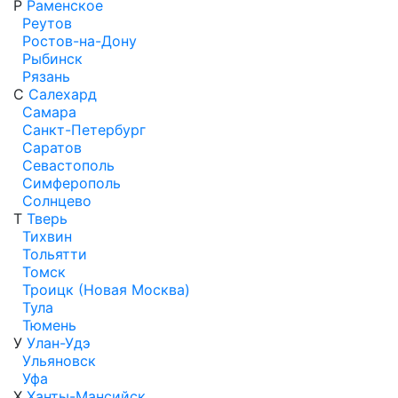
Р
Раменское
Реутов
Ростов-на-Дону
Рыбинск
Рязань
С
Салехард
Самара
Санкт-Петербург
Саратов
Севастополь
Симферополь
Солнцево
Т
Тверь
Тихвин
Тольятти
Томск
Троицк (Новая Москва)
Тула
Тюмень
У
Улан-Удэ
Ульяновск
Уфа
Х
Ханты-Мансийск