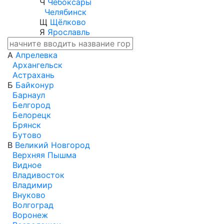
Ч
Чебоксары
Челябинск
Щ
Щёлково
Я
Ярославль
А
Апрелевка
Архангельск
Астрахань
Б
Байконур
Барнаул
Белгород
Белорецк
Брянск
Бутово
В
Великий Новгород
Верхняя Пышма
Видное
Владивосток
Владимир
Внуково
Волгоград
Воронеж