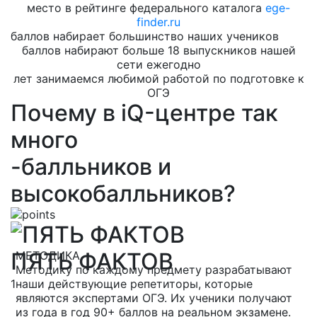
место в рейтинге федерального каталога
ege-
finder.ru
баллов набирает большинство наших учеников
баллов набирают больше 18 выпускников нашей
сети ежегодно
лет занимаемся любимой работой по подготовке к
ОГЭ
Почему в iQ-центре так
много
-балльников и
высокобалльников?
ПЯТЬ ФАКТОВ
МЕТОДИКА
Методику по каждому предмету разрабатывают
1
наши действующие репетиторы, которые
являются экспертами ОГЭ. Их ученики получают
из года в год 90+ баллов на реальном экзамене.