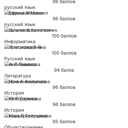
96 баллов
русский язык
Ефремов Михаил
96 баллов
русский язык
Шлычков Константин
100 баллов
Информатика
Локтионова Яна
100 баллов
Русский язык
Аня Ливанова
94 балла
Литература
Ирина Анисимова
96 баллов
История
Юля Горелова
96 баллов
История
Ксюша Григорьева
95 баллов
Обществознание