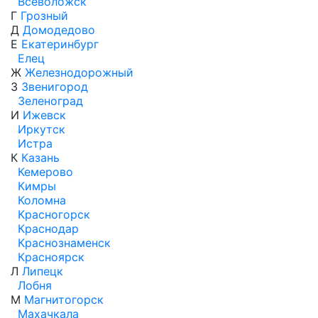
Всеволожск
Г
Грозный
Д
Домодедово
Е
Екатеринбург
Елец
Ж
Железнодорожный
З
Звенигород
Зеленоград
И
Ижевск
Иркутск
Истра
К
Казань
Кемерово
Кимры
Коломна
Красногорск
Краснодар
Краснознаменск
Красноярск
Л
Липецк
Лобня
М
Магнитогорск
Махачкала