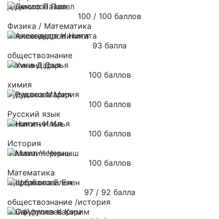
Денисов Павел
100 / 100 баллов
Физика / Математика
Александров Никита
93 балла
обществознание
Учкина Дарья
100 баллов
химия
Рудакова Мария
100 баллов
Русский язык
Никитин Илья
100 баллов
История
Михаил Черныш
100 баллов
Математика
Щербакова Елен
97 / 92 балла
обществознание /история
Сайфуллоев Карим