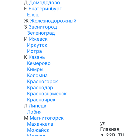
Д
Домодедово
Е
Екатеринбург
Елец
Ж
Железнодорожный
З
Звенигород
Зеленоград
И
Ижевск
Иркутск
Истра
К
Казань
Кемерово
Кимры
Коломна
Красногорск
Краснодар
Краснознаменск
Красноярск
Л
Липецк
Лобня
М
Магнитогорск
ул.
Махачкала
Главная,
Можайск
д. 22В, ТЦ