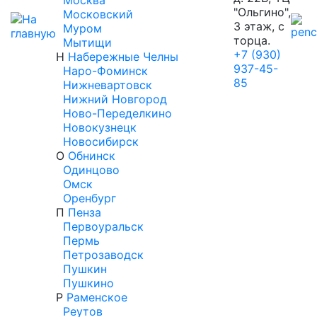
Москва
"Ольгино",
Московский
3 этаж, с
Муром
торца.
Мытищи
+7 (930)
Н
Набережные Челны
937-45-
Наро-Фоминск
85
Нижневартовск
Нижний Новгород
Ново-Переделкино
Новокузнецк
Новосибирск
О
Обнинск
Одинцово
Омск
Оренбург
П
Пенза
Первоуральск
Пермь
Петрозаводск
Пушкин
Пушкино
Р
Раменское
Реутов