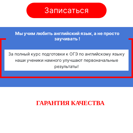
Записаться
Мы учим любить английский язык, а не просто
заучивать !
За полный курс подготовки к ОГЭ по английскому языку
наши ученики намного улучшают первоначальные
результаты!
ГАРАНТИЯ КАЧЕСТВА
Начните готовиться к экзаменам вместе с «iQ-центром».
Если после двух уроков Вы не заметите прогресса,
получите полный возврат денежных средств!