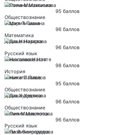
Полина Максимова
95 баллов
Обществознание
Мария Тишина
96 баллов
Математика
Даша Назарова
96 баллов
Русский язык
Николаева Настя
98 баллов
История
Никита Павлов
95 баллов
Обществознание
Даша Худякова
96 баллов
Обществознание
Лилия Мавлютова
96 баллов
Русский язык
Лиза Виноградова