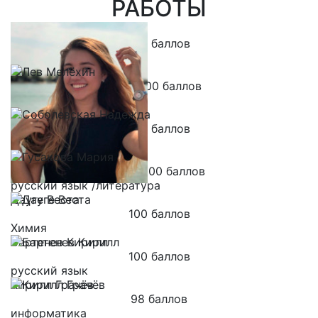
РАБОТЫ
Кутовая Ева
100 баллов
обществознание
Лев Мелёхин
100/100 баллов
математика/физика
Соболевская Надежда
100 баллов
информатика
Гусакова Мария
100 / 100 баллов
русский язык /литература
Дауге Веста
100 баллов
Химия
Бартенев Кирилл
100 баллов
русский язык
Кирилл Грачёв
98 баллов
информатика