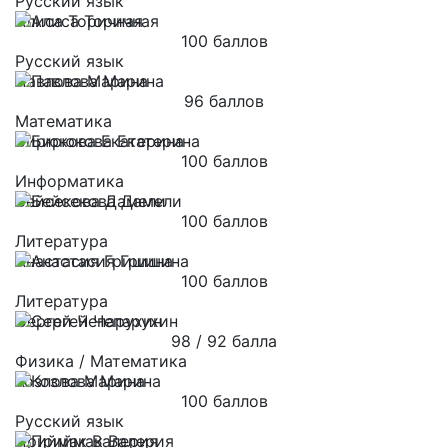
Русский язык
Алиса Торичная
100 баллов
Русский язык
Павлова Марина
96 баллов
Математика
Бирюкова Екатерина
100 баллов
Информатика
Бейсекова Дамели
100 баллов
Литература
Анастасия Гришина
100 баллов
Литература
Сергей Чепарухин
98 / 92 балла
Физика / Математика
Козлова Марина
100 баллов
Русский язык
Приймак Валерия