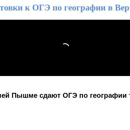
товки к ОГЭ по географии в В
хней Пышме сдают ОГЭ по географии 