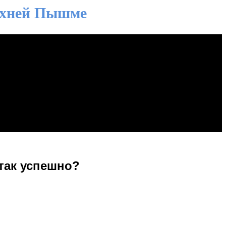
ерхней Пышме
так успешно?