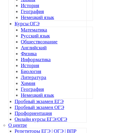
История
География
Немецкий язык
Курсы ОГЭ
Математика
Русский язык
Обществознание
Английский
Физика
Информатика
История
Биология
Литература
Химия
География
Немецкий язык
Пробный экзамен ЕГЭ
Пробный экзамен ОГЭ
Профориентация
Онлайн курсы ЕГЭ/ОГЭ
О центре
Репетиторы ЕГЭ | ОГЭ | ВПР