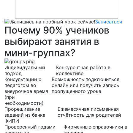
Запишись на пробный урок сейчас!
Записаться
Почему
90%
учеников
выбирают
занятия в
мини-группах?
Индивидуальный
Конкурентная работа в
подход
коллективе
Консультации с
Возможность подключиться
педагогом во
онлайн или получить запись
внеурочное время
пропущенного урока
(при
необходимости)
Прорешивание
Ежемесячная письменная
заданий из банка
отчётность для родителей
ФИПИ
Проверенный годами
Фирменные справочники в
репетитор
подарок