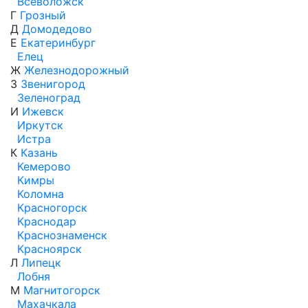
Всеволожск
Г
Грозный
Д
Домодедово
Е
Екатеринбург
Елец
Ж
Железнодорожный
З
Звенигород
Зеленоград
И
Ижевск
Иркутск
Истра
К
Казань
Кемерово
Кимры
Коломна
Красногорск
Краснодар
Краснознаменск
Красноярск
Л
Липецк
Лобня
М
Магнитогорск
Махачкала