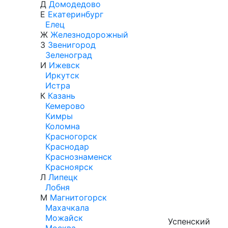
Д
Домодедово
Е
Екатеринбург
Елец
Ж
Железнодорожный
З
Звенигород
Зеленоград
И
Ижевск
Иркутск
Истра
К
Казань
Кемерово
Кимры
Коломна
Красногорск
Краснодар
Краснознаменск
Красноярск
Л
Липецк
Лобня
М
Магнитогорск
Махачкала
Можайск
Успенский