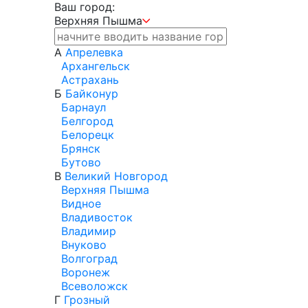
Ваш город:
Верхняя Пышма
А
Апрелевка
Архангельск
Астрахань
Б
Байконур
Барнаул
Белгород
Белорецк
Брянск
Бутово
В
Великий Новгород
Верхняя Пышма
Видное
Владивосток
Владимир
Внуково
Волгоград
Воронеж
Всеволожск
Г
Грозный