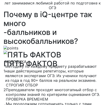
лет занимаемся любимой работой по подготовке к
ОГЭ
Почему в iQ-центре так
много
-балльников и
высокобалльников?
ПЯТЬ ФАКТОВ
МЕТОДИКА
Методику по каждому предмету разрабатывают
1
наши действующие репетиторы, которые
являются экспертами ОГЭ. Их ученики получают
из года в год 90+ баллов на реальном экзамене.
СТРОГИЙ ОТБОР
2
Преподаватели проходят многоэтапный отбор с
контролем знаний по критериям оценивания ОГЭ.
ПРОВЕРКА ВРЕМЕНЕМ
Мы продолжаем сотрудничать только с теми