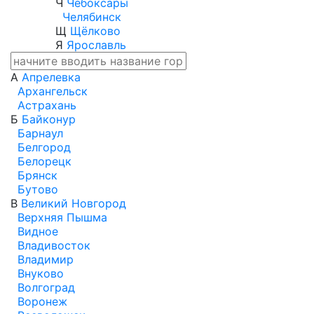
Ч
Чебоксары
Челябинск
Щ
Щёлково
Я
Ярославль
А
Апрелевка
Архангельск
Астрахань
Б
Байконур
Барнаул
Белгород
Белорецк
Брянск
Бутово
В
Великий Новгород
Верхняя Пышма
Видное
Владивосток
Владимир
Внуково
Волгоград
Воронеж