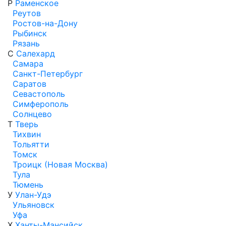
Р
Раменское
Реутов
Ростов-на-Дону
Рыбинск
Рязань
С
Салехард
Самара
Санкт-Петербург
Саратов
Севастополь
Симферополь
Солнцево
Т
Тверь
Тихвин
Тольятти
Томск
Троицк (Новая Москва)
Тула
Тюмень
У
Улан-Удэ
Ульяновск
Уфа
Х
Ханты-Мансийск