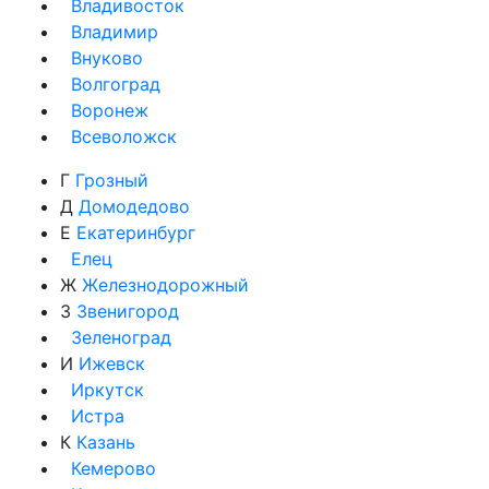
Владивосток
Владимир
Внуково
Волгоград
Воронеж
Всеволожск
Г
Грозный
Д
Домодедово
Е
Екатеринбург
Елец
Ж
Железнодорожный
З
Звенигород
Зеленоград
И
Ижевск
Иркутск
Истра
К
Казань
Кемерово