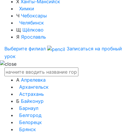
Х
Ханты-Мансийск
Химки
Ч
Чебоксары
Челябинск
Щ
Щёлково
Я
Ярославль
Выберите филиал
Записаться на пробный
урок
А
Апрелевка
Архангельск
Астрахань
Б
Байконур
Барнаул
Белгород
Белорецк
Брянск