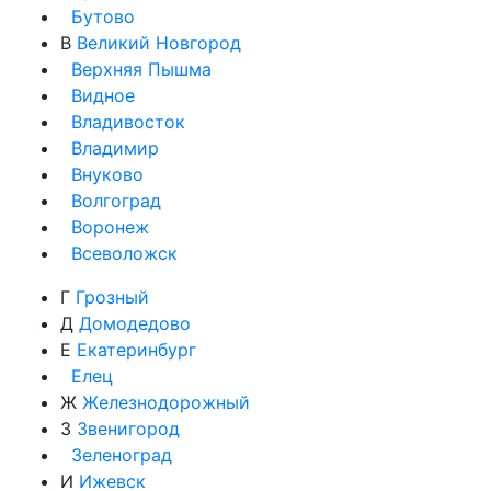
Бутово
В
Великий Новгород
Верхняя Пышма
Видное
Владивосток
Владимир
Внуково
Волгоград
Воронеж
Всеволожск
Г
Грозный
Д
Домодедово
Е
Екатеринбург
Елец
Ж
Железнодорожный
З
Звенигород
Зеленоград
И
Ижевск