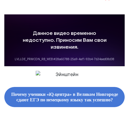
Почему ученики «iQ-центра» в Великом Новгороде
сдают ЕГЭ по немецкому языку так успешно?
ФИРМЕННЫЕ СБОРНИКИ ЗАДАНИЙ И СПРАВОЧНЫЕ