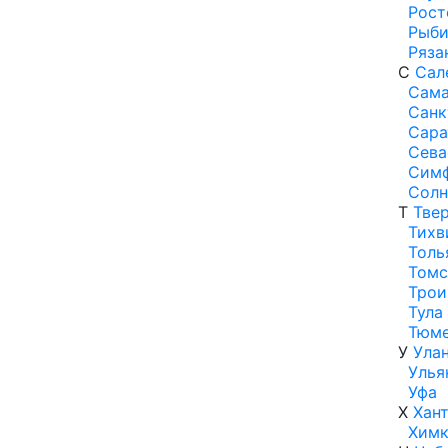
Рост
Рыби
Ряза
С
Сал
Сам
Санк
Сара
Сева
Симф
Солн
Т
Тве
Тихв
Толь
Томс
Трои
Тула
Тюм
У
Ула
Улья
Уфа
Х
Хан
Хим