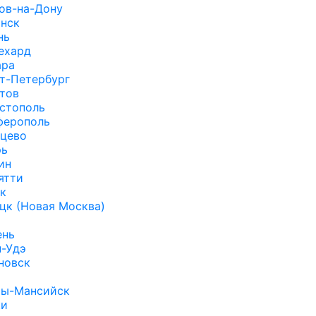
ов-на-Дону
нск
нь
ехард
ара
т-Петербург
тов
стополь
ерополь
цево
рь
ин
ятти
к
цк (Новая Москва)
ень
н-Удэ
новск
ты-Мансийск
ки