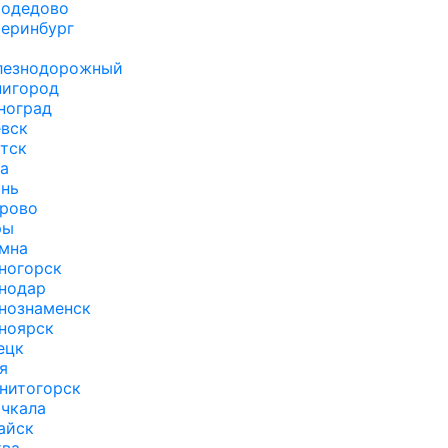
одедово
теринбург
лезнодорожный
нигород
ноград
вск
тск
а
ань
рово
ры
мна
ногорск
нодар
нознаменск
ноярск
ецк
я
нитогорск
чкала
айск