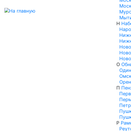
Моск
Моск
Мур
Мыт
Н
Наб
Наро
Нижн
Нижн
Ново
Ново
Ново
О
Обн
Один
Омс
Орен
П
Пен
Перв
Пер
Петр
Пуш
Пуш
Р
Рам
Реут