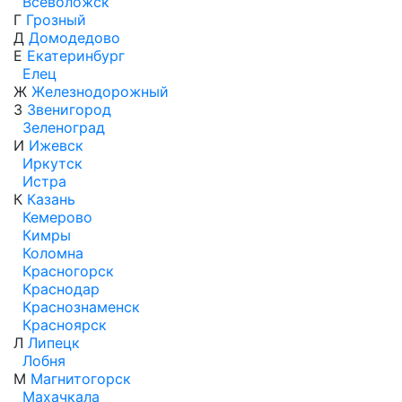
Всеволожск
Г
Грозный
Д
Домодедово
Е
Екатеринбург
Елец
Ж
Железнодорожный
З
Звенигород
Зеленоград
И
Ижевск
Иркутск
Истра
К
Казань
Кемерово
Кимры
Коломна
Красногорск
Краснодар
Краснознаменск
Красноярск
Л
Липецк
Лобня
М
Магнитогорск
Махачкала