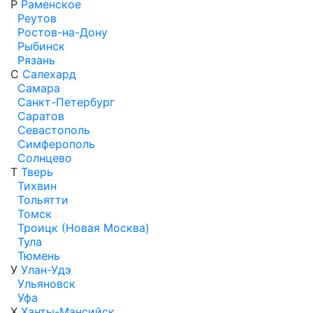
Р
Раменское
Реутов
Ростов-на-Дону
Рыбинск
Рязань
С
Салехард
Самара
Санкт-Петербург
Саратов
Севастополь
Симферополь
Солнцево
Т
Тверь
Тихвин
Тольятти
Томск
Троицк (Новая Москва)
Тула
Тюмень
У
Улан-Удэ
Ульяновск
Уфа
Х
Ханты-Мансийск