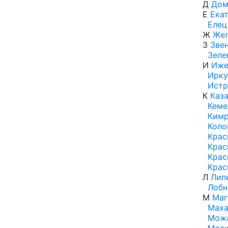
Д
Дом
Е
Ека
Елец
Ж
Же
З
Зве
Зеле
И
Иже
Ирку
Истр
К
Каз
Кеме
Ким
Коло
Крас
Крас
Крас
Крас
Л
Лип
Лобн
М
Маг
Маха
Мож