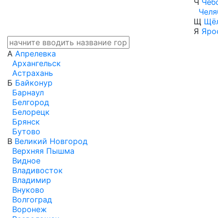
Ч
Чеб
Челя
Щ
Щё
Я
Яро
А
Апрелевка
Архангельск
Астрахань
Б
Байконур
Барнаул
Белгород
Белорецк
Брянск
Бутово
В
Великий Новгород
Верхняя Пышма
Видное
Владивосток
Владимир
Внуково
Волгоград
Воронеж