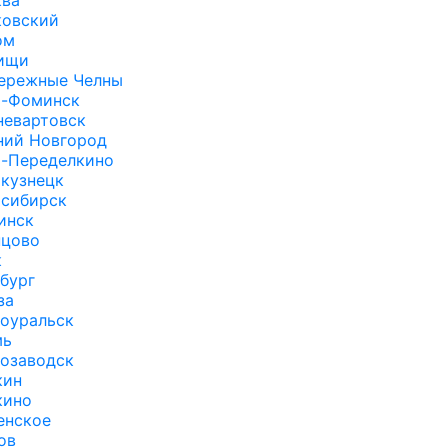
ва
овский
ом
ищи
ережные Челны
-Фоминск
евартовск
ий Новгород
-Переделкино
кузнецк
сибирск
инск
цово
к
бург
за
оуральск
мь
озаводск
кин
кино
енское
ов