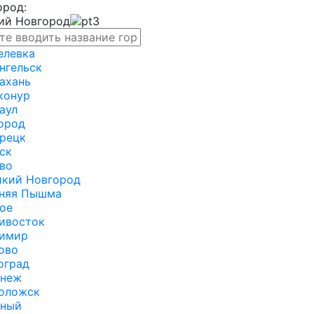
ород:
ий Новгород
елевка
нгельск
ахань
конур
аул
ород
рецк
ск
во
икий Новгород
няя Пышма
ое
ивосток
имир
ово
оград
онеж
оложск
зный