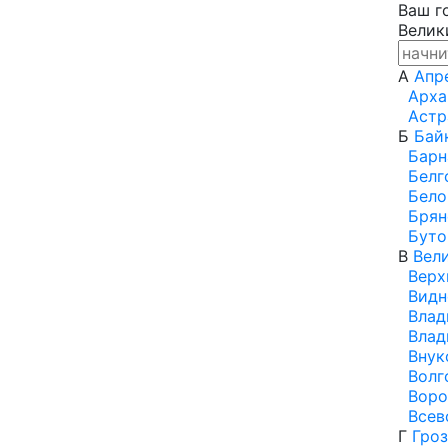
Ваш г
Велик
А
Апр
Арха
Астр
Б
Бай
Барн
Белг
Бело
Брян
Буто
В
Вел
Верх
Видн
Влад
Влад
Внук
Волг
Вор
Всев
Г
Гро