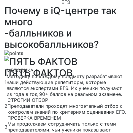
ЕГЭ
Почему в iQ-центре так
много
-балльников и
высокобалльников?
ПЯТЬ ФАКТОВ
МЕТОДИКА
Методику по каждому предмету разрабатывают
1
наши действующие репетиторы, которые
являются экспертами ЕГЭ. Их ученики получают
из года в год 90+ баллов на реальном экзамене.
СТРОГИЙ ОТБОР
2
Преподаватели проходят многоэтапный отбор с
контролем знаний по критериям оценивания ЕГЭ.
ПРОВЕРКА ВРЕМЕНЕМ
Мы продолжаем сотрудничать только с теми
3
преподавателями, чьи ученики показывают