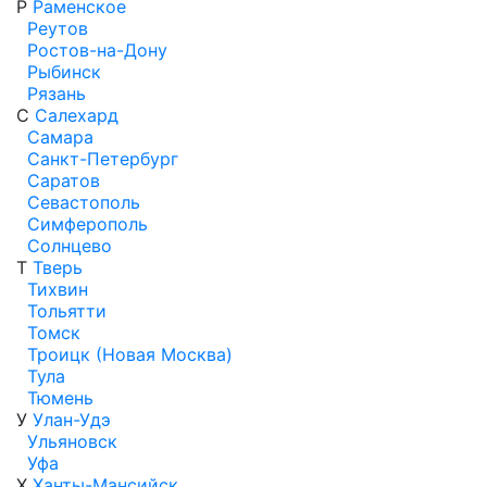
Р
Раменское
Реутов
Ростов-на-Дону
Рыбинск
Рязань
С
Салехард
Самара
Санкт-Петербург
Саратов
Севастополь
Симферополь
Солнцево
Т
Тверь
Тихвин
Тольятти
Томск
Троицк (Новая Москва)
Тула
Тюмень
У
Улан-Удэ
Ульяновск
Уфа
Х
Ханты-Мансийск