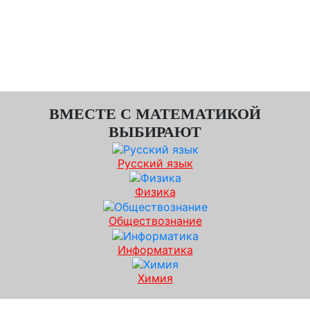
Высшие баллы на экзамене после
подготовительных курсов ЕГЭ по
математике в «iQ-центре» в Рыбинске
гарантированы!
ВМЕСТЕ С МАТЕМАТИКОЙ
ВЫБИРАЮТ
Русский язык
Физика
Обществознание
Информатика
Химия