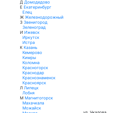
Д
Домодедово
Е
Екатеринбург
Елец
Ж
Железнодорожный
З
Звенигород
Зеленоград
И
Ижевск
Иркутск
Истра
К
Казань
Кемерово
Кимры
Коломна
Красногорск
Краснодар
Краснознаменск
Красноярск
Л
Липецк
Лобня
М
Магнитогорск
Махачкала
Можайск
ул. Чкалова,