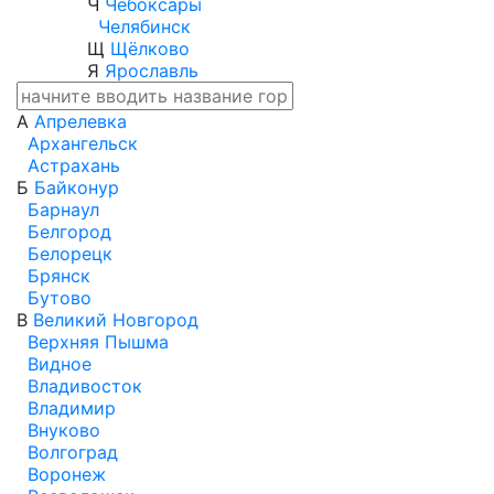
Ч
Чебоксары
Челябинск
Щ
Щёлково
Я
Ярославль
А
Апрелевка
Архангельск
Астрахань
Б
Байконур
Барнаул
Белгород
Белорецк
Брянск
Бутово
В
Великий Новгород
Верхняя Пышма
Видное
Владивосток
Владимир
Внуково
Волгоград
Воронеж