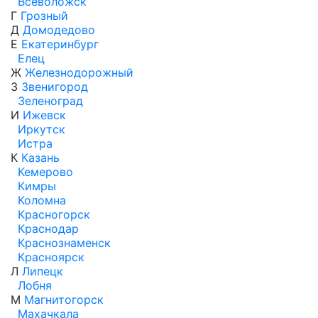
Всеволожск
Г
Грозный
Д
Домодедово
Е
Екатеринбург
Елец
Ж
Железнодорожный
З
Звенигород
Зеленоград
И
Ижевск
Иркутск
Истра
К
Казань
Кемерово
Кимры
Коломна
Красногорск
Краснодар
Краснознаменск
Красноярск
Л
Липецк
Лобня
М
Магнитогорск
Махачкала