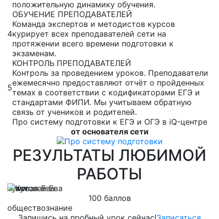
положительную динамику обучения.
ОБУЧЕНИЕ ПРЕПОДАВАТЕЛЕЙ
Команда экспертов и методистов курсов
4
курирует всех преподавателей сети на
протяжении всего времени подготовки к
экзаменам.
КОНТРОЛЬ ПРЕПОДАВАТЕЛЕЙ
Контроль за проведением уроков. Преподаватели
ежемесячно предоставляют отчёт о пройденных
5
темах в соответствии с кодификаторами ЕГЭ и
стандартами ФИПИ. Мы учитываем обратную
связь от учеников и родителей.
Про систему подготовки к ЕГЭ и ОГЭ в iQ-центре
от основателя сети
РЕЗУЛЬТАТЫ ЛЮБИМОЙ
РАБОТЫ
Кутовая Ева
Л
100 баллов
обществознание
м
Запишись на пробный урок сейчас!
Записаться