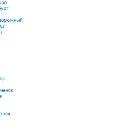
ово
бург
дорожный
од
д
ск
р
менск
к
орск
а