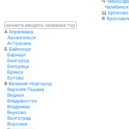
Ч
Чебоксар
Челябинск
Щ
Щёлково
Я
Ярославл
А
Апрелевка
Архангельск
Астрахань
Б
Байконур
Барнаул
Белгород
Белорецк
Брянск
Бутово
В
Великий Новгород
Верхняя Пышма
Видное
Владивосток
Владимир
Внуково
Волгоград
Воронеж