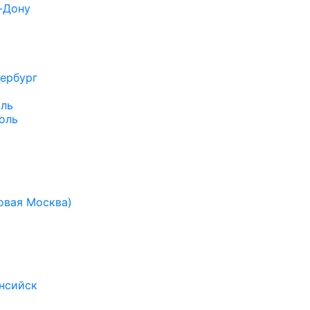
-Дону
ербург
ль
оль
овая Москва)
нсийск