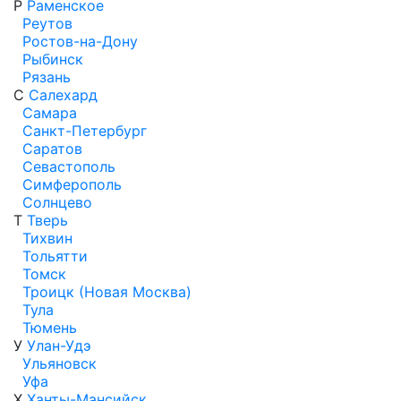
Р
Раменское
Реутов
Ростов-на-Дону
Рыбинск
Рязань
С
Салехард
Самара
Санкт-Петербург
Саратов
Севастополь
Симферополь
Солнцево
Т
Тверь
Тихвин
Тольятти
Томск
Троицк (Новая Москва)
Тула
Тюмень
У
Улан-Удэ
Ульяновск
Уфа
Х
Ханты-Мансийск