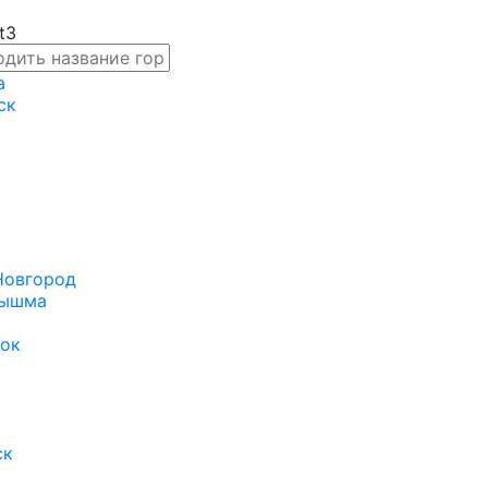
а
ск
Новгород
Пышма
ок
ск