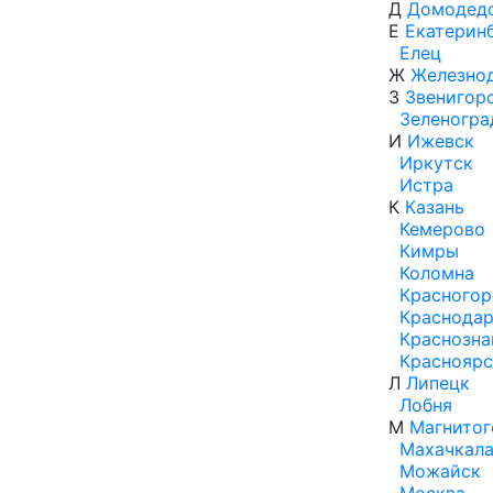
Д
Домодед
Е
Екатерин
Елец
Ж
Железно
З
Звенигор
Зеленогра
И
Ижевск
Иркутск
Истра
К
Казань
Кемерово
Кимры
Коломна
Красногор
Краснода
Краснозна
Красноярс
Л
Липецк
Лобня
М
Магнитог
Махачкал
Можайск