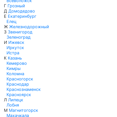
Всеволожск
Г
Грозный
Д
Домодедово
Е
Екатеринбург
Елец
Ж
Железнодорожный
З
Звенигород
Зеленоград
И
Ижевск
Иркутск
Истра
К
Казань
Кемерово
Кимры
Коломна
Красногорск
Краснодар
Краснознаменск
Красноярск
Л
Липецк
Лобня
М
Магнитогорск
Махачкала