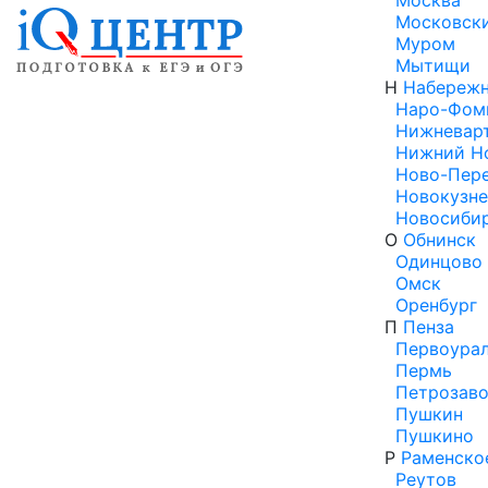
Москва
Московск
Муром
Мытищи
Н
Набережн
Наро-Фом
Нижневар
Нижний Н
Ново-Пер
Новокузне
Новосиби
О
Обнинск
Одинцово
Омск
Оренбург
П
Пенза
Первоурал
Пермь
Петрозаво
Пушкин
Пушкино
Р
Раменско
Реутов