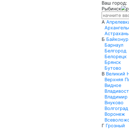
Ваш город:
Рыбинск
А
Апрелевк
Архангель
Астрахань
Б
Байконур
Барнаул
Белгород
Белорецк
Брянск
Бутово
В
Великий 
Верхняя 
Видное
Владивост
Владимир
Внуково
Волгоград
Воронеж
Всеволож
Г
Грозный