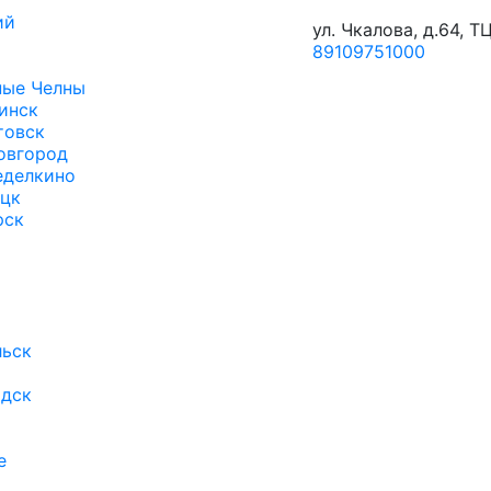
ий
ул. Чкалова, д.64, Т
89109751000
ые Челны
инск
товск
овгород
еделкино
цк
рск
ьск
дск
е