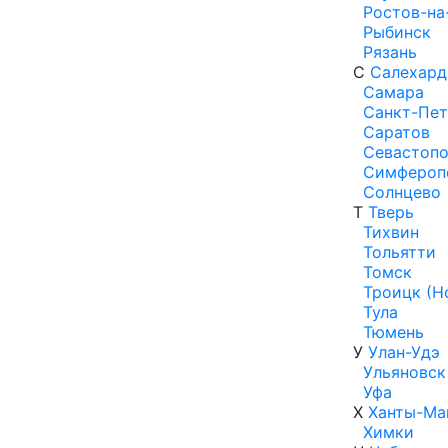
Ростов-на
Рыбинск
Рязань
С
Салехард
Самара
Санкт-Пет
Саратов
Севастопо
Симфероп
Солнцево
Т
Тверь
Тихвин
Тольятти
Томск
Троицк (Н
Тула
Тюмень
У
Улан-Удэ
Ульяновск
Уфа
Х
Ханты-Ма
Химки