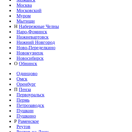
Москва
Московский
Муром
Мытищи
Н
Набережные Челны
Наро-Фоминск
Нижневартовск
Нижний Новгород
Ново-Переделкино
Новокузнецк
Новосибирск
О
Обнинск
Одинцово
Омск
Оренбург
П
Пенза
Первоуральск
Пермь
Петрозаводск
Пушкин
Пушкино
Р
Раменское
Реутов
Ростов-на-Дону