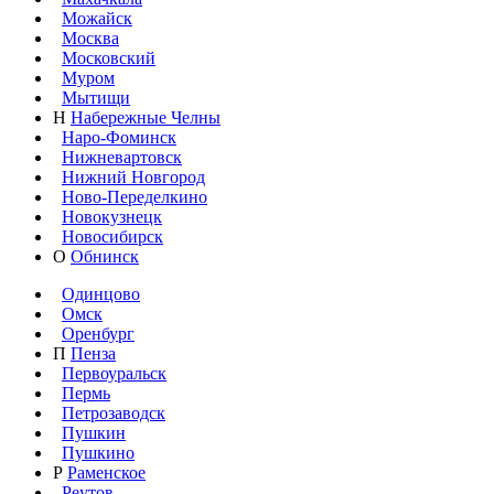
Можайск
Москва
Московский
Муром
Мытищи
Н
Набережные Челны
Наро-Фоминск
Нижневартовск
Нижний Новгород
Ново-Переделкино
Новокузнецк
Новосибирск
О
Обнинск
Одинцово
Омск
Оренбург
П
Пенза
Первоуральск
Пермь
Петрозаводск
Пушкин
Пушкино
Р
Раменское
Реутов