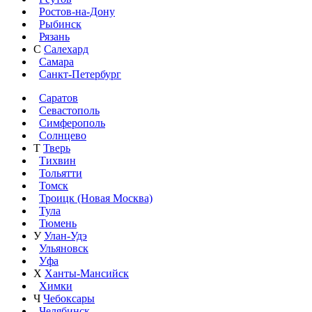
Ростов-на-Дону
Рыбинск
Рязань
С
Салехард
Самара
Санкт-Петербург
Саратов
Севастополь
Симферополь
Солнцево
Т
Тверь
Тихвин
Тольятти
Томск
Троицк (Новая Москва)
Тула
Тюмень
У
Улан-Удэ
Ульяновск
Уфа
Х
Ханты-Мансийск
Химки
Ч
Чебоксары
Челябинск