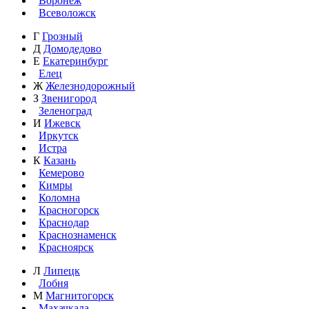
Воронеж
Всеволожск
Г
Грозный
Д
Домодедово
Е
Екатеринбург
Елец
Ж
Железнодорожный
З
Звенигород
Зеленоград
И
Ижевск
Иркутск
Истра
К
Казань
Кемерово
Кимры
Коломна
Красногорск
Краснодар
Краснознаменск
Красноярск
Л
Липецк
Лобня
М
Магнитогорск
Махачкала