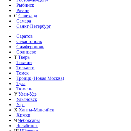
Рыбинск
Рязань
С
Салехард
Самара
Санкт-Петербург
Саратов
Севастополь
Симферополь
Солнцево
Т
Тверь
Тихвин
Тольятти
Томск
Троицк (Новая Москва)
Тула
Тюмень
У
Улан-Удэ
Ульяновск
Уфа
Х
Ханты-Мансийск
Химки
Ч
Чебоксары
Челябинск
Щ
Щёлково