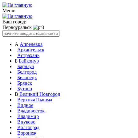
Меню
Ваш город:
Первоуральск
А
Апрелевка
Архангельск
Астрахань
Б
Байконур
Барнаул
Белгород
Белорецк
Брянск
Бутово
В
Великий Новгород
Верхняя Пышма
Видное
Владивосток
Владимир
Внуково
Волгоград
Воронеж