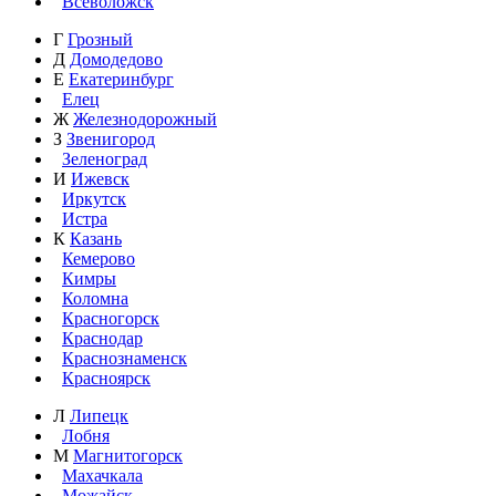
Всеволожск
Г
Грозный
Д
Домодедово
Е
Екатеринбург
Елец
Ж
Железнодорожный
З
Звенигород
Зеленоград
И
Ижевск
Иркутск
Истра
К
Казань
Кемерово
Кимры
Коломна
Красногорск
Краснодар
Краснознаменск
Красноярск
Л
Липецк
Лобня
М
Магнитогорск
Махачкала
Можайск