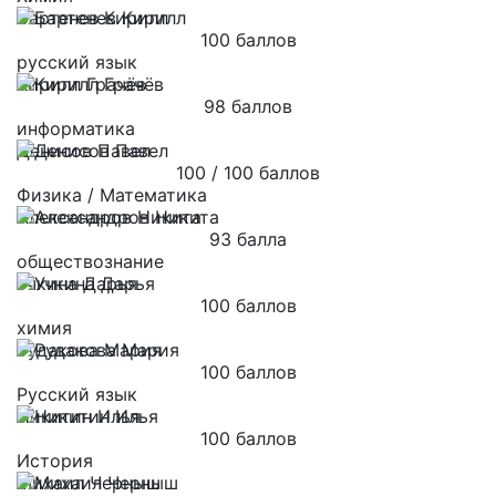
Бартенев Кирилл
100 баллов
русский язык
Кирилл Грачёв
98 баллов
информатика
Денисов Павел
100 / 100 баллов
Физика / Математика
Александров Никита
93 балла
обществознание
Учкина Дарья
100 баллов
химия
Рудакова Мария
100 баллов
Русский язык
Никитин Илья
100 баллов
История
Михаил Черныш