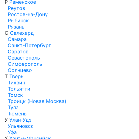
Р
Раменское
Реутов
Ростов-на-Дону
Рыбинск
Рязань
С
Салехард
Самара
Санкт-Петербург
Саратов
Севастополь
Симферополь
Солнцево
Т
Тверь
Тихвин
Тольятти
Томск
Троицк (Новая Москва)
Тула
Тюмень
У
Улан-Удэ
Ульяновск
Уфа
Х
Ханты-Мансийск