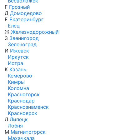
Всеволожск
Г
Грозный
Д
Домодедово
Е
Екатеринбург
Елец
Ж
Железнодорожный
З
Звенигород
Зеленоград
И
Ижевск
Иркутск
Истра
К
Казань
Кемерово
Кимры
Коломна
Красногорск
Краснодар
Краснознаменск
Красноярск
Л
Липецк
Лобня
М
Магнитогорск
Махачкала