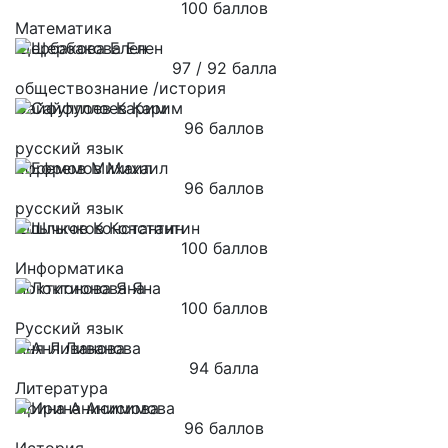
100 баллов
Математика
Щербакова Елен
97 / 92 балла
обществознание /история
Сайфуллоев Карим
96 баллов
русский язык
Ефремов Михаил
96 баллов
русский язык
Шлычков Константин
100 баллов
Информатика
Локтионова Яна
100 баллов
Русский язык
Аня Ливанова
94 балла
Литература
Ирина Анисимова
96 баллов