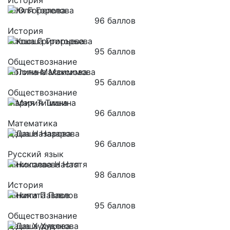
История
Юля Горелова
96 баллов
История
Ксюша Григорьева
95 баллов
Обществознание
Полина Максимова
95 баллов
Обществознание
Мария Тишина
96 баллов
Математика
Даша Назарова
96 баллов
Русский язык
Николаева Настя
98 баллов
История
Никита Павлов
95 баллов
Обществознание
Даша Худякова