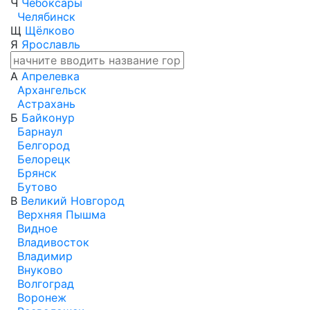
Ч
Чебоксары
Челябинск
Щ
Щёлково
Я
Ярославль
А
Апрелевка
Архангельск
Астрахань
Б
Байконур
Барнаул
Белгород
Белорецк
Брянск
Бутово
В
Великий Новгород
Верхняя Пышма
Видное
Владивосток
Владимир
Внуково
Волгоград
Воронеж