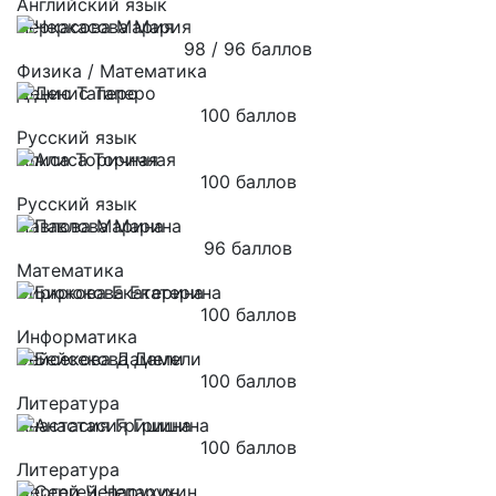
Английский язык
Черкасова Мария
98 / 96 баллов
Физика / Математика
Денис Таперо
100 баллов
Русский язык
Алиса Торичная
100 баллов
Русский язык
Павлова Марина
96 баллов
Математика
Бирюкова Екатерина
100 баллов
Информатика
Бейсекова Дамели
100 баллов
Литература
Анастасия Гришина
100 баллов
Литература
Сергей Чепарухин