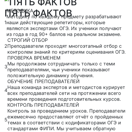
ПЯТЬ ФАКТОВ
МЕТОДИКА
Методику по каждому предмету разрабатывают
1
наши действующие репетиторы, которые
являются экспертами ОГЭ. Их ученики получают
из года в год 90+ баллов на реальном экзамене.
СТРОГИЙ ОТБОР
2
Преподаватели проходят многоэтапный отбор с
контролем знаний по критериям оценивания ОГЭ.
ПРОВЕРКА ВРЕМЕНЕМ
Мы продолжаем сотрудничать только с теми
3
преподавателями, чьи ученики показывают
положительную динамику обучения.
ОБУЧЕНИЕ ПРЕПОДАВАТЕЛЕЙ
Наша команда экспертов и методистов курирует
4
всех преподавателей сети на протяжении всего
времени проведения подготовительных курсов.
КОНТРОЛЬ ПРЕПОДАВАТЕЛЕЙ
Контроль за проведением уроков. Преподаватели
ежемесячно предоставляют отчёт о пройденных
5
темах в соответствии с кодификаторами ОГЭ и
стандартами ФИПИ. Мы учитываем обратную