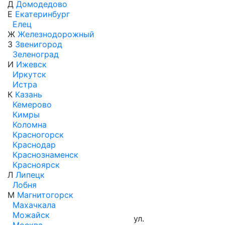
Д
Домодедово
Е
Екатеринбург
Елец
Ж
Железнодорожный
З
Звенигород
Зеленоград
И
Ижевск
Иркутск
Истра
К
Казань
Кемерово
Кимры
Коломна
Красногорск
Краснодар
Краснознаменск
Красноярск
Л
Липецк
Лобня
М
Магнитогорск
Махачкала
Можайск
ул.