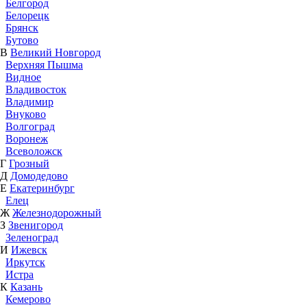
Белгород
Белорецк
Брянск
Бутово
В
Великий Новгород
Верхняя Пышма
Видное
Владивосток
Владимир
Внуково
Волгоград
Воронеж
Всеволожск
Г
Грозный
Д
Домодедово
Е
Екатеринбург
Елец
Ж
Железнодорожный
З
Звенигород
Зеленоград
И
Ижевск
Иркутск
Истра
К
Казань
Кемерово