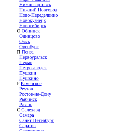
Нижневартовск
Нижний Новгород
Ново-Переделкино
Новокузнецк
Новосибирск
О
Обнинск
Одинцово
Омск
Оренбург
П
Пенза
Первоуральск
Пермь
Петрозаводск
Пушкин
Пушкино
Р
Раменское
Реутов
Ростов-на-Дону
Рыбинск
Рязань
С
Салехард
Самара
Санкт-Петербург
Саратов
Севастополь