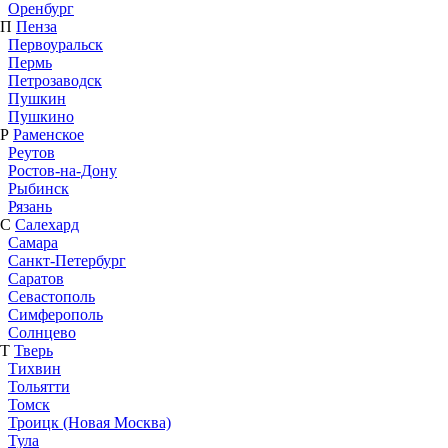
Оренбург
П
Пенза
Первоуральск
Пермь
Петрозаводск
Пушкин
Пушкино
Р
Раменское
Реутов
Ростов-на-Дону
Рыбинск
Рязань
С
Салехард
Самара
Санкт-Петербург
Саратов
Севастополь
Симферополь
Солнцево
Т
Тверь
Тихвин
Тольятти
Томск
Троицк (Новая Москва)
Тула