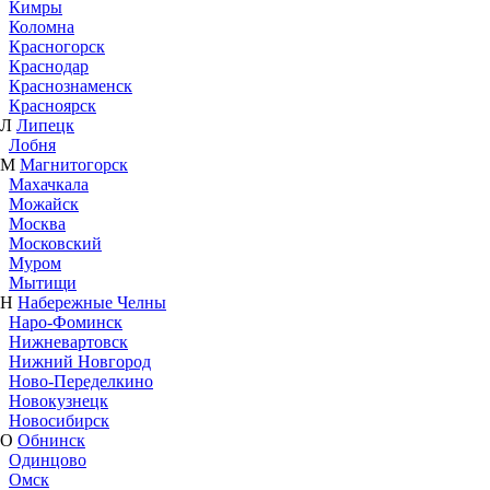
Кимры
Коломна
Красногорск
Краснодар
Краснознаменск
Красноярск
Л
Липецк
Лобня
М
Магнитогорск
Махачкала
Можайск
Москва
Московский
Муром
Мытищи
Н
Набережные Челны
Наро-Фоминск
Нижневартовск
Нижний Новгород
Ново-Переделкино
Новокузнецк
Новосибирск
О
Обнинск
Одинцово
Омск