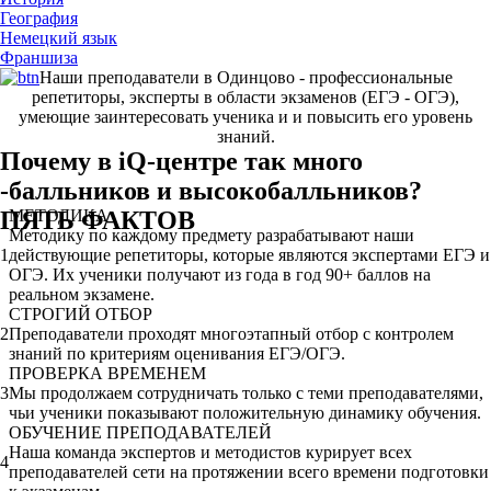
География
Немецкий язык
Франшиза
Наши преподаватели в Одинцово - профессиональные
репетиторы, эксперты в области экзаменов (ЕГЭ - ОГЭ),
умеющие заинтересовать ученика и и повысить его уровень
знаний.
Почему в iQ-центре так много
-балльников и высокобалльников?
ПЯТЬ ФАКТОВ
МЕТОДИКА
Методику по каждому предмету разрабатывают наши
1
действующие репетиторы, которые являются экспертами ЕГЭ и
ОГЭ. Их ученики получают из года в год 90+ баллов на
реальном экзамене.
СТРОГИЙ ОТБОР
2
Преподаватели проходят многоэтапный отбор с контролем
знаний по критериям оценивания ЕГЭ/ОГЭ.
ПРОВЕРКА ВРЕМЕНЕМ
3
Мы продолжаем сотрудничать только с теми преподавателями,
чьи ученики показывают положительную динамику обучения.
ОБУЧЕНИЕ ПРЕПОДАВАТЕЛЕЙ
Наша команда экспертов и методистов курирует всех
4
преподавателей сети на протяжении всего времени подготовки