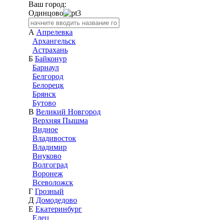
Ваш город:
Одинцово
А
Апрелевка
Архангельск
Астрахань
Б
Байконур
Барнаул
Белгород
Белорецк
Брянск
Бутово
В
Великий Новгород
Верхняя Пышма
Видное
Владивосток
Владимир
Внуково
Волгоград
Воронеж
Всеволожск
Г
Грозный
Д
Домодедово
Е
Екатеринбург
Елец