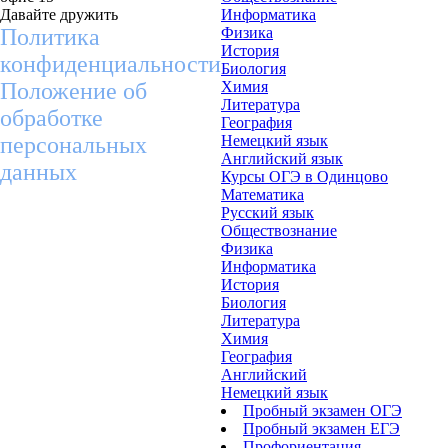
Давайте дружить
Информатика
Политика
Физика
История
конфиденциальности
Биология
Положение об
Химия
Литература
обработке
География
персональных
Немецкий язык
Английский язык
данных
Курсы ОГЭ в Одинцово
Математика
Русский язык
Обществознание
Физика
Информатика
История
Биология
Литература
Химия
География
Английский
Немецкий язык
Пробный экзамен ОГЭ
Пробный экзамен ЕГЭ
Профориентация