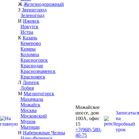
Ж
Железнодорожный
З
Звенигород
Зеленоград
И
Ижевск
Иркутск
Истра
К
Казань
Кемерово
Кимры
Коломна
Красногорск
Краснодар
Краснознаменск
Красноярск
Л
Липецк
Лобня
М
Магнитогорск
Махачкала
Можайск
Можайское
Москва
шоссе, дом
Записаться
Московский
100А, офис
на
Муром
15
пробный
Мытищи
+7(968) 580-
урок
Н
Набережные Челны
40-75
Наро-Фоминск