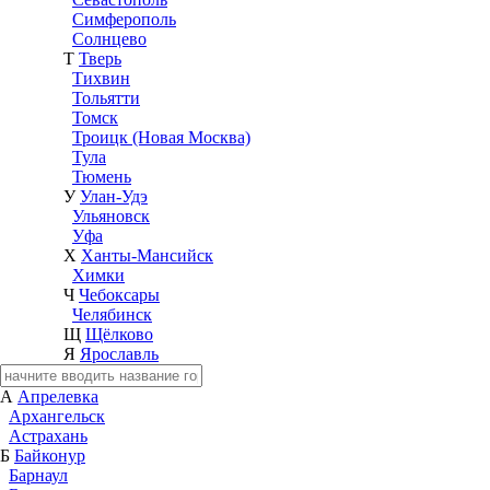
Симферополь
Солнцево
Т
Тверь
Тихвин
Тольятти
Томск
Троицк (Новая Москва)
Тула
Тюмень
У
Улан-Удэ
Ульяновск
Уфа
Х
Ханты-Мансийск
Химки
Ч
Чебоксары
Челябинск
Щ
Щёлково
Я
Ярославль
А
Апрелевка
Архангельск
Астрахань
Б
Байконур
Барнаул