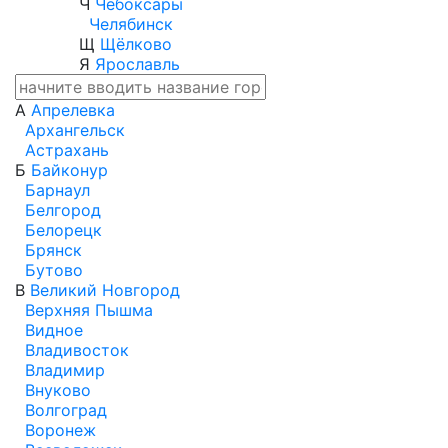
Ч
Чебоксары
Челябинск
Щ
Щёлково
Я
Ярославль
А
Апрелевка
Архангельск
Астрахань
Б
Байконур
Барнаул
Белгород
Белорецк
Брянск
Бутово
В
Великий Новгород
Верхняя Пышма
Видное
Владивосток
Владимир
Внуково
Волгоград
Воронеж