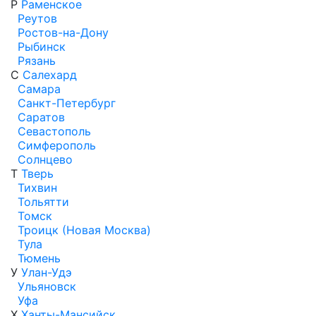
Р
Раменское
Реутов
Ростов-на-Дону
Рыбинск
Рязань
С
Салехард
Самара
Санкт-Петербург
Саратов
Севастополь
Симферополь
Солнцево
Т
Тверь
Тихвин
Тольятти
Томск
Троицк (Новая Москва)
Тула
Тюмень
У
Улан-Удэ
Ульяновск
Уфа
Х
Ханты-Мансийск