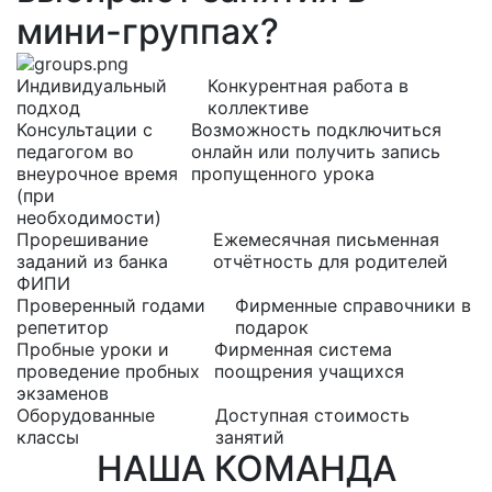
мини-группах?
Индивидуальный
Конкурентная работа в
подход
коллективе
Консультации с
Возможность подключиться
педагогом во
онлайн или получить запись
внеурочное время
пропущенного урока
(при
необходимости)
Прорешивание
Ежемесячная письменная
заданий из банка
отчётность для родителей
ФИПИ
Проверенный годами
Фирменные справочники в
репетитор
подарок
Пробные уроки и
Фирменная система
проведение пробных
поощрения учащихся
экзаменов
Оборудованные
Доступная стоимость
классы
занятий
НАША КОМАНДА