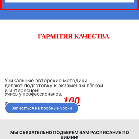
ГАРАНТИЯ КАЧЕСТВА
Начните готовиться к экзаменам вместе с «iQ-центром».
Если после двух уроков Вы не заметите прогресса,
получите полный возврат денежных средств!
Уникальные авторские методики
делают подготовку к экзаменам лёгкой
и интересной!
Учись у профессионалов,
100
знающих предмет на все
Записаться на пробные уроки
МЫ ОБЯЗАТЕЛЬНО ПОДБЕРЕМ ВАМ РАСПИСАНИЕ ПО
ХИМИИ!