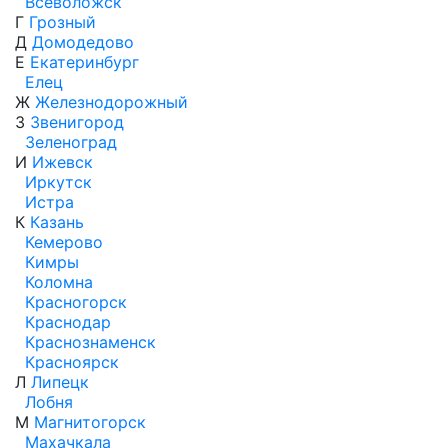
Всеволожск
Г
Грозный
Д
Домодедово
Е
Екатеринбург
Елец
Ж
Железнодорожный
З
Звенигород
Зеленоград
И
Ижевск
Иркутск
Истра
К
Казань
Кемерово
Кимры
Коломна
Красногорск
Краснодар
Краснознаменск
Красноярск
Л
Липецк
Лобня
М
Магнитогорск
Махачкала