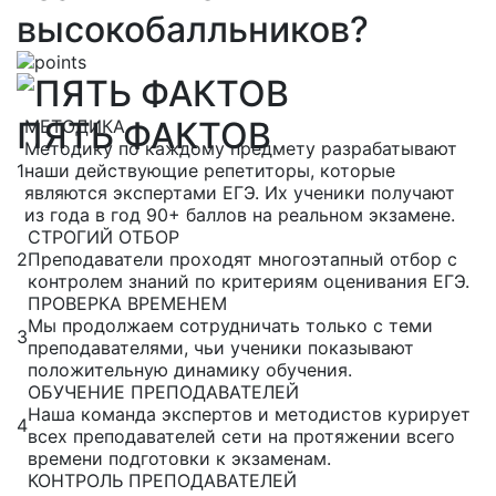
высокобалльников?
ПЯТЬ ФАКТОВ
МЕТОДИКА
Методику по каждому предмету разрабатывают
1
наши действующие репетиторы, которые
являются экспертами ЕГЭ. Их ученики получают
из года в год 90+ баллов на реальном экзамене.
СТРОГИЙ ОТБОР
2
Преподаватели проходят многоэтапный отбор с
контролем знаний по критериям оценивания ЕГЭ.
ПРОВЕРКА ВРЕМЕНЕМ
Мы продолжаем сотрудничать только с теми
3
преподавателями, чьи ученики показывают
положительную динамику обучения.
ОБУЧЕНИЕ ПРЕПОДАВАТЕЛЕЙ
Наша команда экспертов и методистов курирует
4
всех преподавателей сети на протяжении всего
времени подготовки к экзаменам.
КОНТРОЛЬ ПРЕПОДАВАТЕЛЕЙ