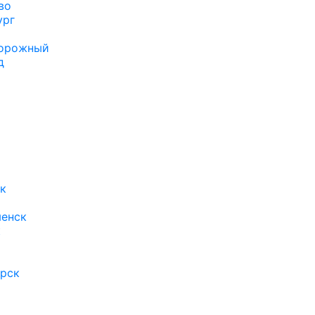
во
ург
орожный
д
к
менск
к
рск