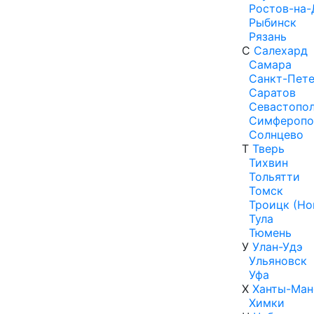
Ростов-на-
Рыбинск
Рязань
С
Салехард
Самара
Санкт-Пете
Саратов
Севастопо
Симферопо
Солнцево
Т
Тверь
Тихвин
Тольятти
Томск
Троицк (Но
Тула
Тюмень
У
Улан-Удэ
Ульяновск
Уфа
Х
Ханты-Ман
Химки