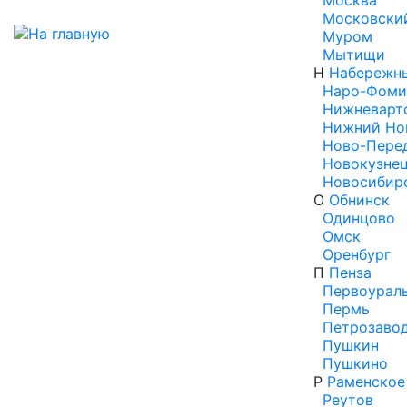
Москва
Московски
Муром
Мытищи
Н
Набережн
Наро-Фоми
Нижневарт
Нижний Но
Ново-Пере
Новокузне
Новосибир
О
Обнинск
Одинцово
Омск
Оренбург
П
Пенза
Первоурал
Пермь
Петрозаво
Пушкин
Пушкино
Р
Раменское
Реутов