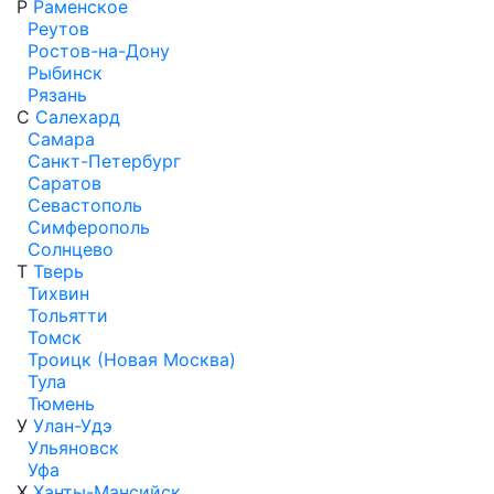
Р
Раменское
Реутов
Ростов-на-Дону
Рыбинск
Рязань
С
Салехард
Самара
Санкт-Петербург
Саратов
Севастополь
Симферополь
Солнцево
Т
Тверь
Тихвин
Тольятти
Томск
Троицк (Новая Москва)
Тула
Тюмень
У
Улан-Удэ
Ульяновск
Уфа
Х
Ханты-Мансийск