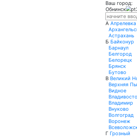
Ваш город:
Обнинск
А
Апрелевка
Архангельс
Астрахань
Б
Байконур
Барнаул
Белгород
Белорецк
Брянск
Бутово
В
Великий Н
Верхняя П
Видное
Владивост
Владимир
Внуково
Волгоград
Воронеж
Всеволожс
Г
Грозный