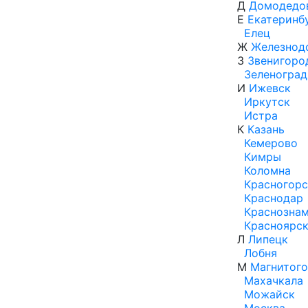
Д
Домодедо
Е
Екатеринб
Елец
Ж
Железнод
З
Звенигоро
Зеленоград
И
Ижевск
Иркутск
Истра
К
Казань
Кемерово
Кимры
Коломна
Красногорс
Краснодар
Краснозна
Красноярс
Л
Липецк
Лобня
М
Магнитого
Махачкала
Можайск