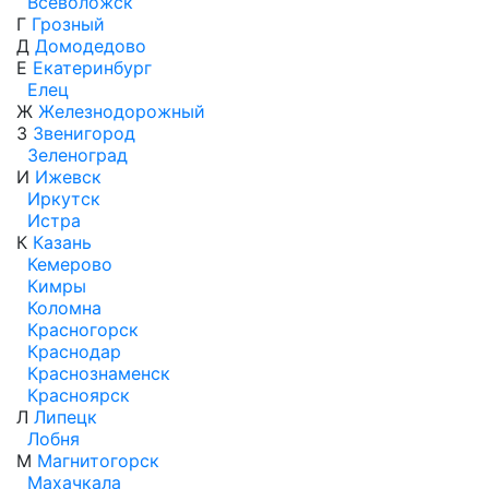
Всеволожск
Г
Грозный
Д
Домодедово
Е
Екатеринбург
Елец
Ж
Железнодорожный
З
Звенигород
Зеленоград
И
Ижевск
Иркутск
Истра
К
Казань
Кемерово
Кимры
Коломна
Красногорск
Краснодар
Краснознаменск
Красноярск
Л
Липецк
Лобня
М
Магнитогорск
Махачкала