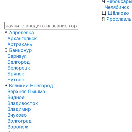
Ч
Чебоксар
Челябинск
Щ
Щёлково
Я
Ярославль
А
Апрелевка
Архангельск
Астрахань
Б
Байконур
Барнаул
Белгород
Белорецк
Брянск
Бутово
В
Великий Новгород
Верхняя Пышма
Видное
Владивосток
Владимир
Внуково
Волгоград
Воронеж