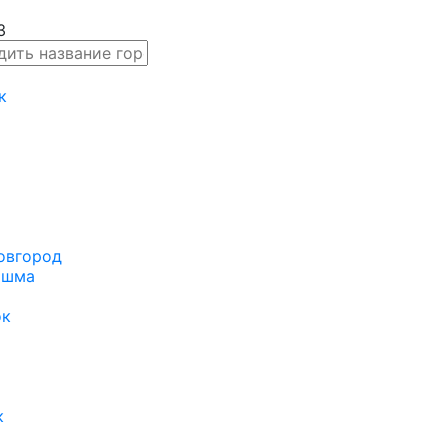
к
овгород
ышма
ок
к