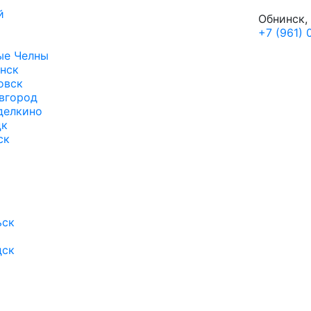
й
Обнинск, 
+7 (961)
ые Челны
нск
овск
вгород
делкино
цк
ск
ьск
дск