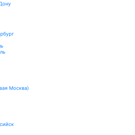
Дону
рбург
ль
ль
вая Москва)
сийск