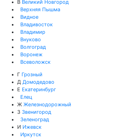
В
Великий Новгород
Верхняя Пышма
Видное
Владивосток
Владимир
Внуково
Волгоград
Воронеж
Всеволожск
Г
Грозный
Д
Домодедово
Е
Екатеринбург
Елец
Ж
Железнодорожный
З
Звенигород
Зеленоград
И
Ижевск
Иркутск