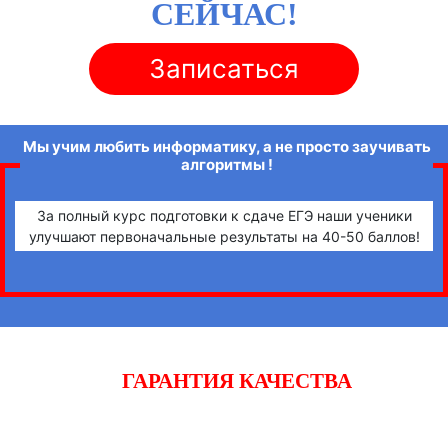
СЕЙЧАС!
Записаться
Мы учим любить информатику, а не просто заучивать
алгоритмы !
За полный курс подготовки к сдаче ЕГЭ наши ученики
улучшают первоначальные результаты на 40-50 баллов!
ГАРАНТИЯ КАЧЕСТВА
Начните готовиться к экзаменам вместе с «iQ-центром».
Если после двух уроков Вы не заметите прогресса,
получите полный возврат денежных средств!