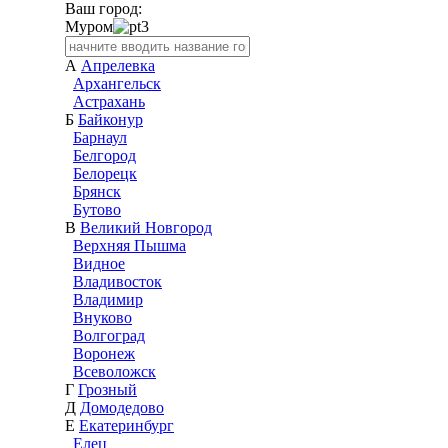
Ваш город:
Муром
А
Апрелевка
Архангельск
Астрахань
Б
Байконур
Барнаул
Белгород
Белорецк
Брянск
Бутово
В
Великий Новгород
Верхняя Пышма
Видное
Владивосток
Владимир
Внуково
Волгоград
Воронеж
Всеволожск
Г
Грозный
Д
Домодедово
Е
Екатеринбург
Елец