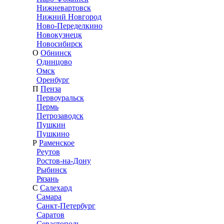
Нижневартовск
Нижний Новгород
Ново-Переделкино
Новокузнецк
Новосибирск
О
Обнинск
Одинцово
Омск
Оренбург
П
Пенза
Первоуральск
Пермь
Петрозаводск
Пушкин
Пушкино
Р
Раменское
Реутов
Ростов-на-Дону
Рыбинск
Рязань
С
Салехард
Самара
Санкт-Петербург
Саратов
Севастополь