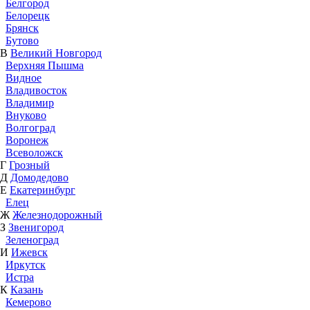
Белгород
Белорецк
Брянск
Бутово
В
Великий Новгород
Верхняя Пышма
Видное
Владивосток
Владимир
Внуково
Волгоград
Воронеж
Всеволожск
Г
Грозный
Д
Домодедово
Е
Екатеринбург
Елец
Ж
Железнодорожный
З
Звенигород
Зеленоград
И
Ижевск
Иркутск
Истра
К
Казань
Кемерово