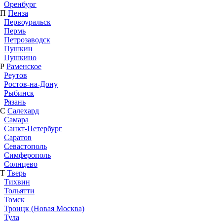
Оренбург
П
Пенза
Первоуральск
Пермь
Петрозаводск
Пушкин
Пушкино
Р
Раменское
Реутов
Ростов-на-Дону
Рыбинск
Рязань
С
Салехард
Самара
Санкт-Петербург
Саратов
Севастополь
Симферополь
Солнцево
Т
Тверь
Тихвин
Тольятти
Томск
Троицк (Новая Москва)
Тула