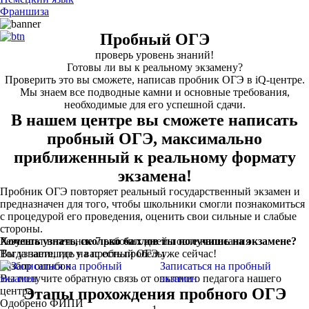
Франшиза
Пробный ОГЭ
проверь уровень знаний!
Готовы ли вы к реальному экзамену?
Проверить это вы сможете, написав пробник ОГЭ в iQ-центре.
Мы знаем все подводные камни и основные требования,
необходимые для его успешной сдачи.
В нашем центре вы сможете написать
пробный ОГЭ, максимально
приближенный к реальному формату
экзамена!
Пробник ОГЭ повторяет реальный государственный экзамен и
предназначен для того, чтобы школьники смогли познакомиться
с процедурой его проведения, оценить свои сильные и слабые
стороны.
Результат в течение 7 рабочих дней после написания
Хочешь узнать, сколько баллов ты получишь на экзамене?
Вы узнаете, где у вас есть пробелы
Тогда запишись на пробный ОГЭ уже сейчас!
Разбор ошибок
Записаться на пробный
Вы получите обратную связь от опытного педагога нашего
экзамен
центра
Этапы прохождения пробного ОГЭ
Одобрено ФИПИ