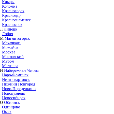
Кимры
Коломна
Красногорск
Краснодар
Краснознаменск
Красноярск
Л
Липецк
Лобня
М
Магнитогорск
Махачкала
Можайск
Москва
Московский
Муром
Мытищи
Н
Набережные Челны
Наро-Фоминск
Нижневартовск
Нижний Новгород
Ново-Переделкино
Новокузнецк
Новосибирск
О
Обнинск
Одинцово
Омск