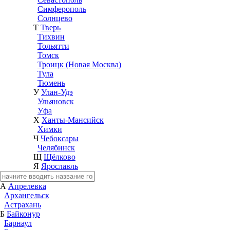
Симферополь
Солнцево
Т
Тверь
Тихвин
Тольятти
Томск
Троицк (Новая Москва)
Тула
Тюмень
У
Улан-Удэ
Ульяновск
Уфа
Х
Ханты-Мансийск
Химки
Ч
Чебоксары
Челябинск
Щ
Щёлково
Я
Ярославль
А
Апрелевка
Архангельск
Астрахань
Б
Байконур
Барнаул