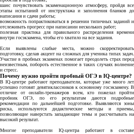
шанс почувствовать экзаменационную атмосферу, пройдя все
этапы испытаний от инструктажа и заполнения бланков до
написания и сдачи работы;
возможность попрактиковаться в решении типичных заданий и
отслеживать прогресс при написании нескольких работ;
полезная практика для правильного распределения времени
внутри госэкзамена, чтобы его хватило на все задания.
Если выявлены слабые места, можно скорректировать
подготовку, сделав акцент на сложных для ученика типах задач.
Участие в пробных экзаменах помогает преодолеть страх перед
неизвестным, побороть естественное в таких случаях волнение
и стресс.
Почему нужно пройти пробный ОГЭ в IQ-центре?
В IQ-центре работают преподаватели, которые уже много лет
успешно готовят девятиклассников к основному госэкзамену. В
отличие от онлайн-тренажеров всем, кто пожелал пройти
пробник ОГЭ, по его результатам даются подробные
рекомендации по дальнейшей подготовке. Выявляются зоны
риска, используются дидактические методы и приемы,
позволяющие наверстать западающие темы и рассчитывать на
высокий результат.
Многие преподаватели IQ-центра работают в составе