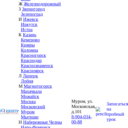
Ж
Железнодорожный
З
Звенигород
Зеленоград
И
Ижевск
Иркутск
Истра
К
Казань
Кемерово
Кимры
Коломна
Красногорск
Краснодар
Краснознаменск
Красноярск
Л
Липецк
Лобня
М
Магнитогорск
Махачкала
Можайск
Муром, ул.
Москва
Записаться
Московская,
Московский
на
д.101
Муром
пробный
8-904-034-
Мытищи
урок
00-88
Н
Набережные Челны
Наро-Фоминск