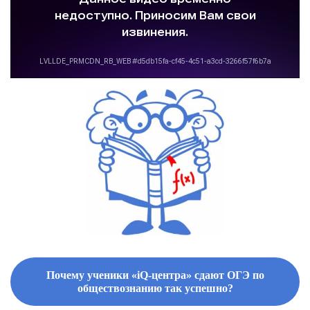
Почему ученики «iQ-центра» сдают ОГЭ по
обществознанию так успешно?