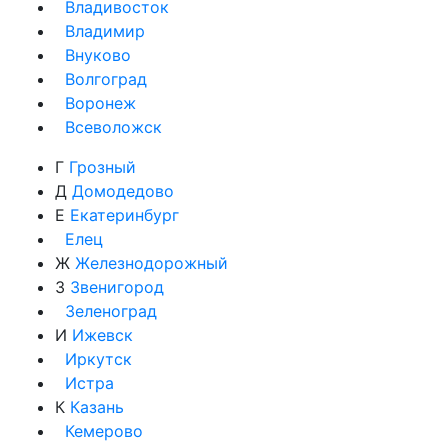
Владивосток
Владимир
Внуково
Волгоград
Воронеж
Всеволожск
Г
Грозный
Д
Домодедово
Е
Екатеринбург
Елец
Ж
Железнодорожный
З
Звенигород
Зеленоград
И
Ижевск
Иркутск
Истра
К
Казань
Кемерово