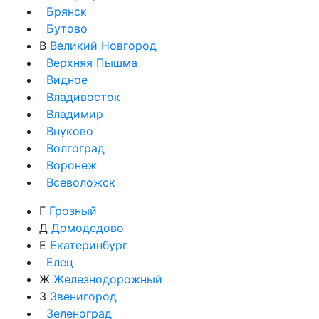
Брянск
Бутово
В
Великий Новгород
Верхняя Пышма
Видное
Владивосток
Владимир
Внуково
Волгоград
Воронеж
Всеволожск
Г
Грозный
Д
Домодедово
Е
Екатеринбург
Елец
Ж
Железнодорожный
З
Звенигород
Зеленоград