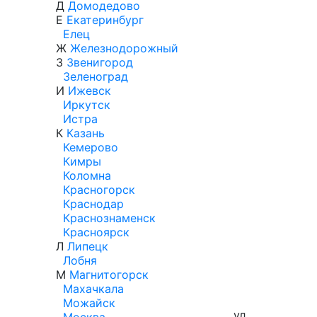
Д
Домодедово
Е
Екатеринбург
Елец
Ж
Железнодорожный
З
Звенигород
Зеленоград
И
Ижевск
Иркутск
Истра
К
Казань
Кемерово
Кимры
Коломна
Красногорск
Краснодар
Краснознаменск
Красноярск
Л
Липецк
Лобня
М
Магнитогорск
Махачкала
Можайск
ул.