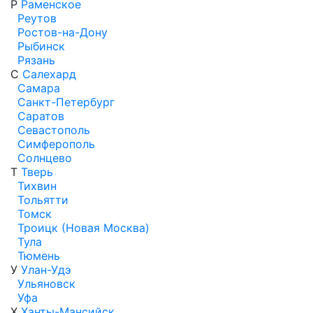
Р
Раменское
Реутов
Ростов-на-Дону
Рыбинск
Рязань
С
Салехард
Самара
Санкт-Петербург
Саратов
Севастополь
Симферополь
Солнцево
Т
Тверь
Тихвин
Тольятти
Томск
Троицк (Новая Москва)
Тула
Тюмень
У
Улан-Удэ
Ульяновск
Уфа
Х
Ханты-Мансийск