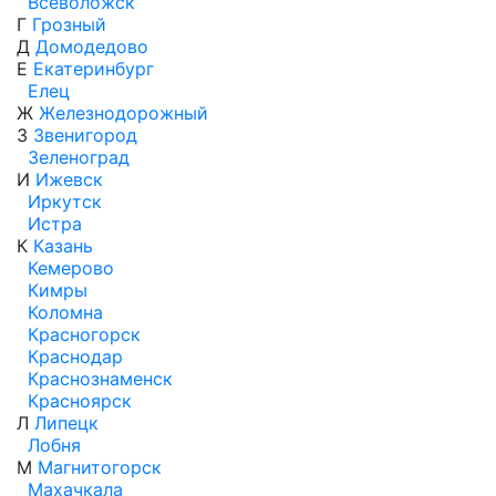
Всеволожск
Г
Грозный
Д
Домодедово
Е
Екатеринбург
Елец
Ж
Железнодорожный
З
Звенигород
Зеленоград
И
Ижевск
Иркутск
Истра
К
Казань
Кемерово
Кимры
Коломна
Красногорск
Краснодар
Краснознаменск
Красноярск
Л
Липецк
Лобня
М
Магнитогорск
Махачкала