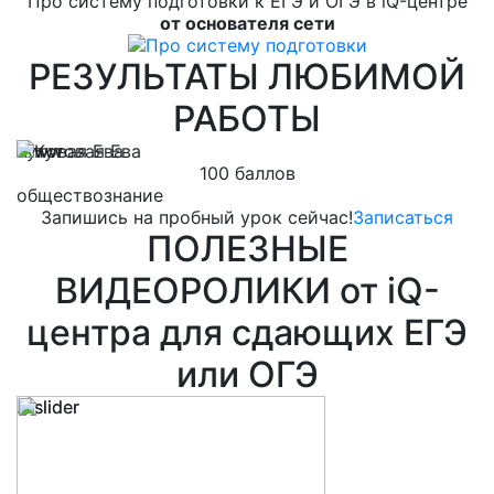
Про систему подготовки к ЕГЭ и ОГЭ в iQ-центре
от основателя сети
РЕЗУЛЬТАТЫ ЛЮБИМОЙ
РАБОТЫ
Кутовая Ева
Л
100 баллов
обществознание
м
Запишись на пробный урок сейчас!
Записаться
ПОЛЕЗНЫЕ
ВИДЕОРОЛИКИ от iQ-
центра для сдающих ЕГЭ
или ОГЭ