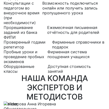
Консультации с
Возможность подключиться
педагогом во
онлайн или получить запись
внеурочное время
пропущенного урока
(при
необходимости)
Прорешивание
Ежемесячная письменная
заданий из банка
отчётность для родителей
ФИПИ
Проверенный годами
Фирменные справочники в
репетитор
подарок
Пробные уроки и
Фирменная система
проведение пробных
поощрения учащихся
экзаменов
Оборудованные
Доступная стоимость
классы
занятий
НАША КОМАНДА
ЭКСПЕРТОВ И
МЕТОДИСТОВ
Обществознание
Р