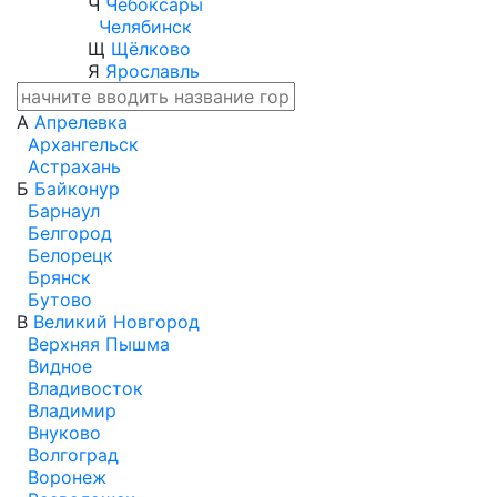
Ч
Чебоксары
Челябинск
Щ
Щёлково
Я
Ярославль
А
Апрелевка
Архангельск
Астрахань
Б
Байконур
Барнаул
Белгород
Белорецк
Брянск
Бутово
В
Великий Новгород
Верхняя Пышма
Видное
Владивосток
Владимир
Внуково
Волгоград
Воронеж