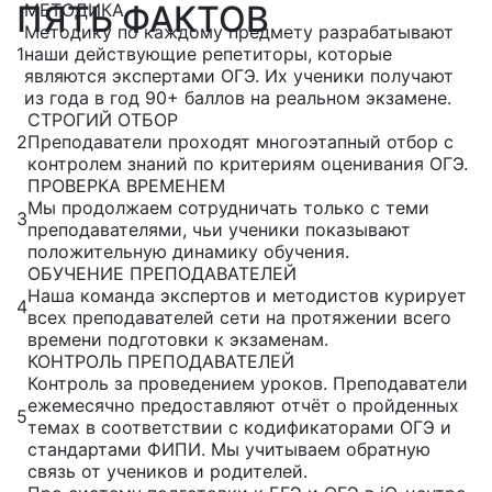
ПЯТЬ ФАКТОВ
МЕТОДИКА
Методику по каждому предмету разрабатывают
1
наши действующие репетиторы, которые
являются экспертами ОГЭ. Их ученики получают
из года в год 90+ баллов на реальном экзамене.
СТРОГИЙ ОТБОР
2
Преподаватели проходят многоэтапный отбор с
контролем знаний по критериям оценивания ОГЭ.
ПРОВЕРКА ВРЕМЕНЕМ
Мы продолжаем сотрудничать только с теми
3
преподавателями, чьи ученики показывают
положительную динамику обучения.
ОБУЧЕНИЕ ПРЕПОДАВАТЕЛЕЙ
Наша команда экспертов и методистов курирует
4
всех преподавателей сети на протяжении всего
времени подготовки к экзаменам.
КОНТРОЛЬ ПРЕПОДАВАТЕЛЕЙ
Контроль за проведением уроков. Преподаватели
ежемесячно предоставляют отчёт о пройденных
5
темах в соответствии с кодификаторами ОГЭ и
стандартами ФИПИ. Мы учитываем обратную
связь от учеников и родителей.