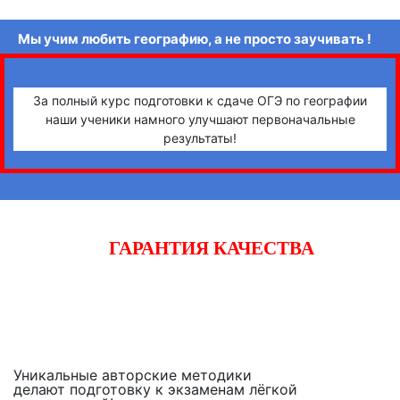
Мы учим любить географию, а не просто заучивать !
За полный курс подготовки к сдаче ОГЭ по географии
наши ученики намного улучшают первоначальные
результаты!
ГАРАНТИЯ КАЧЕСТВА
Начните готовиться к экзаменам вместе с «iQ-центром».
Если после двух уроков Вы не заметите прогресса,
получите полный возврат денежных средств!
Уникальные авторские методики
делают подготовку к экзаменам лёгкой