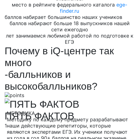
место в рейтинге федерального каталога
ege-
finder.ru
баллов набирает большинство наших учеников
баллов набирают больше 18 выпускников нашей
сети ежегодно
лет занимаемся любимой работой по подготовке к
ЕГЭ
Почему в iQ-центре так
много
-балльников и
высокобалльников?
МЕТОДИКА
ПЯТЬ ФАКТОВ
Методику по каждому предмету разрабатывают
1
наши действующие репетиторы, которые
являются экспертами ЕГЭ. Их ученики получают
из года в год 90+ баллов на реальном экзамене.