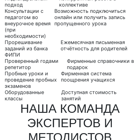
подход
коллективе
Консультации с
Возможность подключиться
педагогом во
онлайн или получить запись
внеурочное время
пропущенного урока
(при
необходимости)
Прорешивание
Ежемесячная письменная
заданий из банка
отчётность для родителей
ФИПИ
Проверенный годами
Фирменные справочники в
репетитор
подарок
Пробные уроки и
Фирменная система
проведение пробных
поощрения учащихся
экзаменов
Оборудованные
Доступная стоимость
классы
занятий
НАША КОМАНДА
ЭКСПЕРТОВ И
МЕТОДИСТОВ