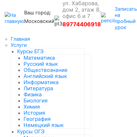
ул. Хабарова,
Записать
дом 2, этаж 8,
Ваш город:
на
офис 6 и 7
Московский
пробный
89774406918
урок
Главная
Услуги
Курсы ЕГЭ
Математика
Русский язык
Обществознание
Английский язык
Информатика
Литература
Физика
Биология
Химия
История
География
Немецкий язык
Курсы ОГЭ