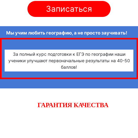
Записаться
Мы учим любить географию, а не просто заучивать!
За полный курс подготовки к ЕГЭ по географии наши
ученики улучшают первоначальные результаты на 40-50
баллов!
ГАРАНТИЯ КАЧЕСТВА
Начните готовиться к экзаменам вместе с «iQ-центром».
Если после двух уроков Вы не заметите прогресса,
получите полный возврат денежных средств!