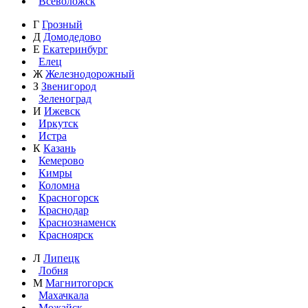
Всеволожск
Г
Грозный
Д
Домодедово
Е
Екатеринбург
Елец
Ж
Железнодорожный
З
Звенигород
Зеленоград
И
Ижевск
Иркутск
Истра
К
Казань
Кемерово
Кимры
Коломна
Красногорск
Краснодар
Краснознаменск
Красноярск
Л
Липецк
Лобня
М
Магнитогорск
Махачкала
Можайск