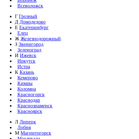
Воронеж
Всеволожск
Г
Грозный
Д
Домодедово
Е
Екатеринбург
Елец
Ж
Железнодорожный
З
Звенигород
Зеленоград
И
Ижевск
Иркутск
Истра
К
Казань
Кемерово
Кимры
Коломна
Красногорск
Краснодар
Краснознаменск
Красноярск
Л
Липецк
Лобня
М
Магнитогорск
Махачкала