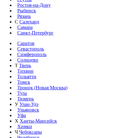
Ростов-на-Дону
Рыбинск
Рязань
С
Салехард
Самара
Санкт-Петербург
Саратов
Севастополь
Симферополь
Солнцево
Т
Тверь
Тихвин
Тольятти
Томск
Троицк (Новая Москва)
Тула
Тюмень
У
Улан-Удэ
Ульяновск
Уфа
Х
Ханты-Мансийск
Химки
Ч
Чебоксары
Челябинск