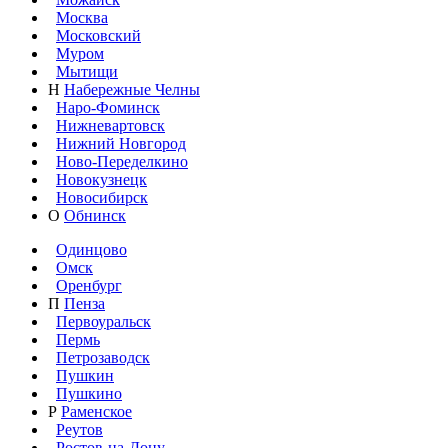
Москва
Московский
Муром
Мытищи
Н
Набережные Челны
Наро-Фоминск
Нижневартовск
Нижний Новгород
Ново-Переделкино
Новокузнецк
Новосибирск
О
Обнинск
Одинцово
Омск
Оренбург
П
Пенза
Первоуральск
Пермь
Петрозаводск
Пушкин
Пушкино
Р
Раменское
Реутов
Ростов-на-Дону