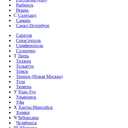
Рыбинск
Рязань
С
Салехард
Самара
Санкт-Петербург
Саратов
Севастополь
Симферополь
Солнцево
Т
Тверь
Тихвин
Тольятти
Томск
Троицк (Новая Москва)
Тула
Тюмень
У
Улан-Удэ
Ульяновск
Уфа
Х
Ханты-Мансийск
Химки
Ч
Чебоксары
Челябинск
Щ
Щёлково