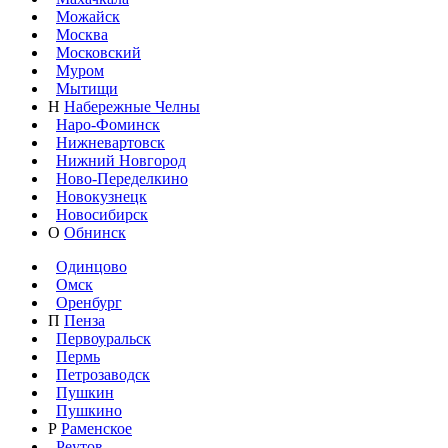
Можайск
Москва
Московский
Муром
Мытищи
Н
Набережные Челны
Наро-Фоминск
Нижневартовск
Нижний Новгород
Ново-Переделкино
Новокузнецк
Новосибирск
О
Обнинск
Одинцово
Омск
Оренбург
П
Пенза
Первоуральск
Пермь
Петрозаводск
Пушкин
Пушкино
Р
Раменское
Реутов