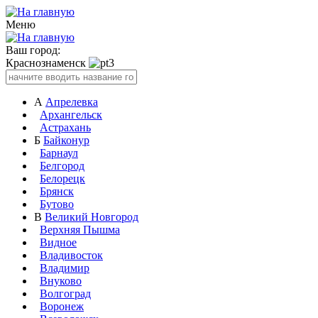
Меню
Ваш город:
Краснознаменск
А
Апрелевка
Архангельск
Астрахань
Б
Байконур
Барнаул
Белгород
Белорецк
Брянск
Бутово
В
Великий Новгород
Верхняя Пышма
Видное
Владивосток
Владимир
Внуково
Волгоград
Воронеж