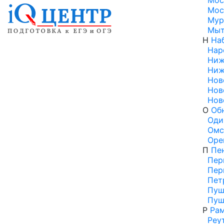
Мос
Мос
Мур
Мы
Н
На
Нар
Ниж
Ниж
Нов
Нов
Нов
О
Об
Оди
Омс
Оре
П
Пе
Пер
Пер
Пет
Пуш
Пуш
Р
Ра
Реу