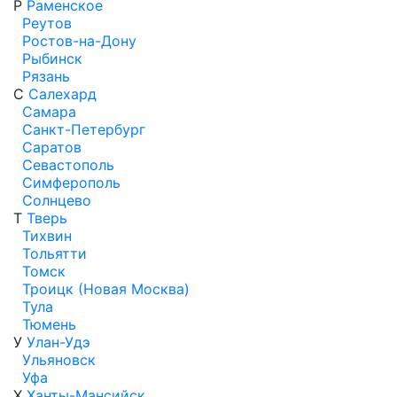
Р
Раменское
Реутов
Ростов-на-Дону
Рыбинск
Рязань
С
Салехард
Самара
Санкт-Петербург
Саратов
Севастополь
Симферополь
Солнцево
Т
Тверь
Тихвин
Тольятти
Томск
Троицк (Новая Москва)
Тула
Тюмень
У
Улан-Удэ
Ульяновск
Уфа
Х
Ханты-Мансийск