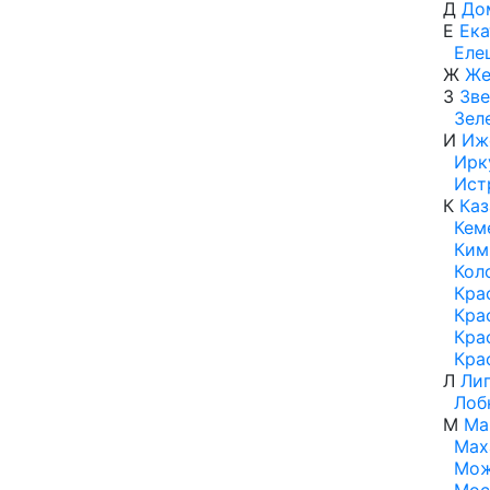
Д
До
Е
Ека
Еле
Ж
Же
З
Зве
Зел
И
Иж
Ирк
Ист
К
Каз
Кем
Ким
Кол
Кра
Кра
Кра
Кра
Л
Ли
Лоб
М
Ма
Мах
Мож