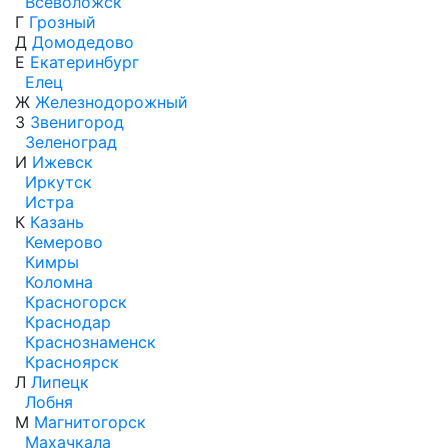
Всеволожск
Г
Грозный
Д
Домодедово
Е
Екатеринбург
Елец
Ж
Железнодорожный
З
Звенигород
Зеленоград
И
Ижевск
Иркутск
Истра
К
Казань
Кемерово
Кимры
Коломна
Красногорск
Краснодар
Краснознаменск
Красноярск
Л
Липецк
Лобня
М
Магнитогорск
Махачкала