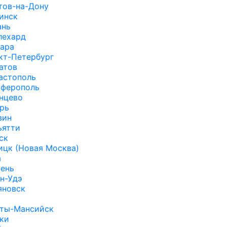
тов-на-Дону
инск
ань
лехард
ара
кт-Петербург
атов
астополь
ферополь
нцево
рь
вин
ьятти
ск
ицк (Новая Москва)
а
ень
н-Удэ
яновск
нты-Мансийск
ки