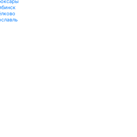
боксары
ябинск
лково
ославль