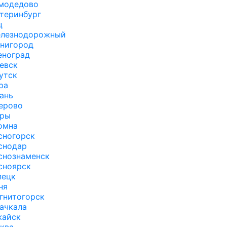
модедово
теринбург
ц
лезнодорожный
нигород
еноград
евск
утск
ра
ань
ерово
ры
омна
сногорск
снодар
снознаменск
сноярск
пецк
ня
гнитогорск
ачкала
айск