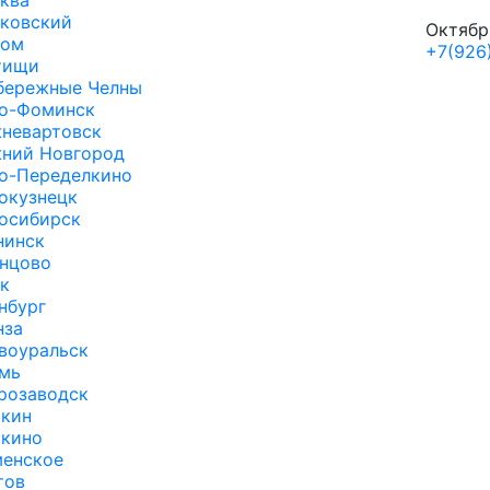
ква
ковский
Октябрь
ом
+7(926
тищи
бережные Челны
о-Фоминск
невартовск
ний Новгород
о-Переделкино
окузнецк
осибирск
нинск
нцово
к
нбург
нза
воуральск
мь
розаводск
кин
кино
менское
тов