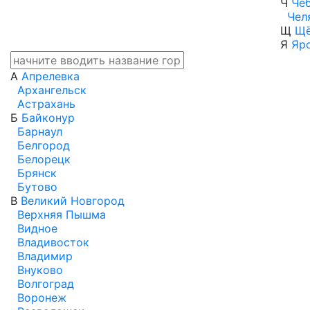
Ч
Че
Чел
Щ
Щё
Я
Яр
А
Апрелевка
Архангельск
Астрахань
Б
Байконур
Барнаул
Белгород
Белорецк
Брянск
Бутово
В
Великий Новгород
Верхняя Пышма
Видное
Владивосток
Владимир
Внуково
Волгоград
Воронеж