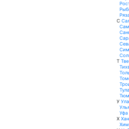
Рос
Рыб
Ряз
С
Са
Сам
Сан
Сар
Сев
Сим
Сол
Т
Тве
Тих
Тол
Том
Тро
Тул
Тюм
У
Ула
Уль
Уфа
Х
Ха
Хим