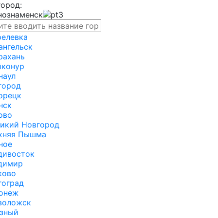
город:
нознаменск
релевка
ангельск
рахань
йконур
наул
город
орецк
нск
ово
икий Новгород
хняя Пышма
ное
дивосток
димир
ково
гоград
онеж
воложск
зный