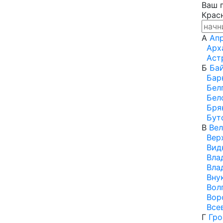
Ваш 
Крас
А
Ап
Арх
Аст
Б
Ба
Бар
Бел
Бел
Бря
Бут
В
Вел
Вер
Вид
Вла
Вла
Вну
Вол
Вор
Все
Г
Гро