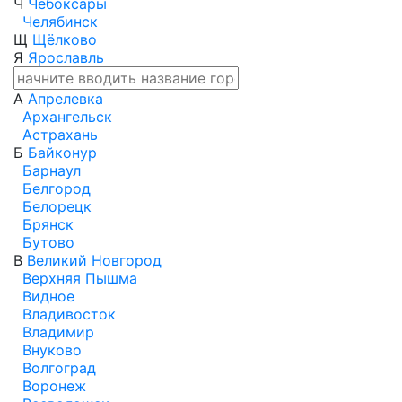
Ч
Чебоксары
Челябинск
Щ
Щёлково
Я
Ярославль
А
Апрелевка
Архангельск
Астрахань
Б
Байконур
Барнаул
Белгород
Белорецк
Брянск
Бутово
В
Великий Новгород
Верхняя Пышма
Видное
Владивосток
Владимир
Внуково
Волгоград
Воронеж