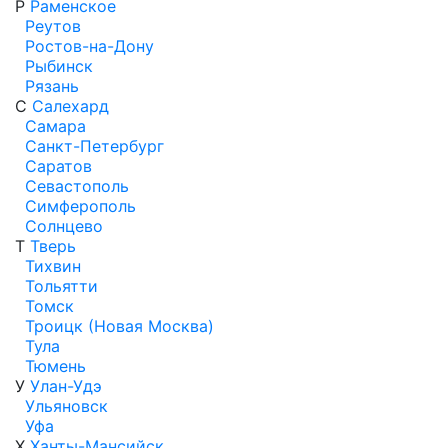
Р
Раменское
Реутов
Ростов-на-Дону
Рыбинск
Рязань
С
Салехард
Самара
Санкт-Петербург
Саратов
Севастополь
Симферополь
Солнцево
Т
Тверь
Тихвин
Тольятти
Томск
Троицк (Новая Москва)
Тула
Тюмень
У
Улан-Удэ
Ульяновск
Уфа
Х
Ханты-Мансийск