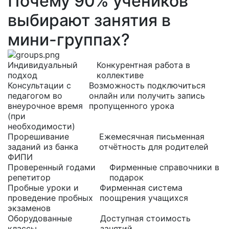
Почему
90%
учеников
выбирают
занятия в
мини-группах?
Индивидуальный
Конкурентная работа в
подход
коллективе
Консультации с
Возможность подключиться
педагогом во
онлайн или получить запись
внеурочное время
пропущенного урока
(при
необходимости)
Прорешивание
Ежемесячная письменная
заданий из банка
отчётность для родителей
ФИПИ
Проверенный годами
Фирменные справочники в
репетитор
подарок
Пробные уроки и
Фирменная система
проведение пробных
поощрения учащихся
экзаменов
Оборудованные
Доступная стоимость
классы
занятий