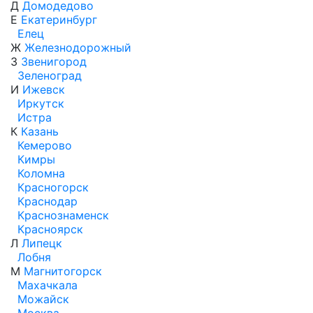
Д
Домодедово
Е
Екатеринбург
Елец
Ж
Железнодорожный
З
Звенигород
Зеленоград
И
Ижевск
Иркутск
Истра
К
Казань
Кемерово
Кимры
Коломна
Красногорск
Краснодар
Краснознаменск
Красноярск
Л
Липецк
Лобня
М
Магнитогорск
Махачкала
Можайск