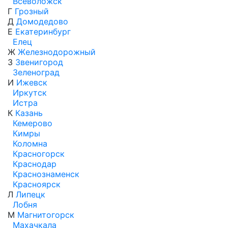
Всеволожск
Г
Грозный
Д
Домодедово
Е
Екатеринбург
Елец
Ж
Железнодорожный
З
Звенигород
Зеленоград
И
Ижевск
Иркутск
Истра
К
Казань
Кемерово
Кимры
Коломна
Красногорск
Краснодар
Краснознаменск
Красноярск
Л
Липецк
Лобня
М
Магнитогорск
Махачкала