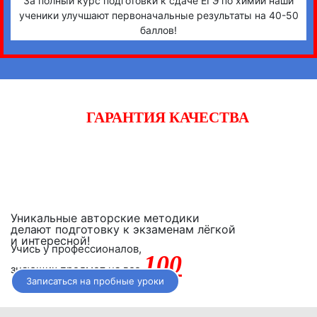
За полный курс подготовки к сдаче ЕГЭ по химии наши
ученики улучшают первоначальные результаты на 40-50
баллов!
ГАРАНТИЯ КАЧЕСТВА
Начните готовиться к экзаменам вместе с «iQ-центром».
Если после двух уроков Вы не заметите прогресса,
получите полный возврат денежных средств!
Уникальные авторские методики
делают подготовку к экзаменам лёгкой
и интересной!
Учись у профессионалов,
100
знающих предмет на все
Записаться на пробные уроки