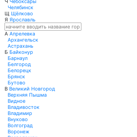
Ч
Чебоксары
Челябинск
Щ
Щёлково
Я
Ярославль
А
Апрелевка
Архангельск
Астрахань
Б
Байконур
Барнаул
Белгород
Белорецк
Брянск
Бутово
В
Великий Новгород
Верхняя Пышма
Видное
Владивосток
Владимир
Внуково
Волгоград
Воронеж