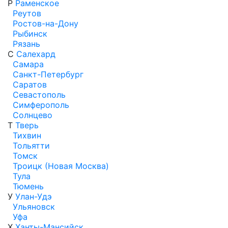
Р
Раменское
Реутов
Ростов-на-Дону
Рыбинск
Рязань
С
Салехард
Самара
Санкт-Петербург
Саратов
Севастополь
Симферополь
Солнцево
Т
Тверь
Тихвин
Тольятти
Томск
Троицк (Новая Москва)
Тула
Тюмень
У
Улан-Удэ
Ульяновск
Уфа
Х
Ханты-Мансийск