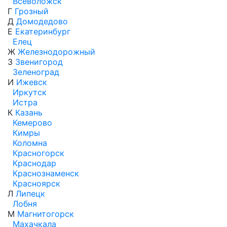
Всеволожск
Г
Грозный
Д
Домодедово
Е
Екатеринбург
Елец
Ж
Железнодорожный
З
Звенигород
Зеленоград
И
Ижевск
Иркутск
Истра
К
Казань
Кемерово
Кимры
Коломна
Красногорск
Краснодар
Краснознаменск
Красноярск
Л
Липецк
Лобня
М
Магнитогорск
Махачкала