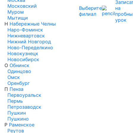
Москва
Записа
Московский
Выберите
на
Муром
филиал
пробны
Мытищи
урок
Н
Набережные Челны
Наро-Фоминск
Нижневартовск
Нижний Новгород
Ново-Переделкино
Новокузнецк
Новосибирск
О
Обнинск
Одинцово
Омск
Оренбург
П
Пенза
Первоуральск
Пермь
Петрозаводск
Пушкин
Пушкино
Р
Раменское
Реутов