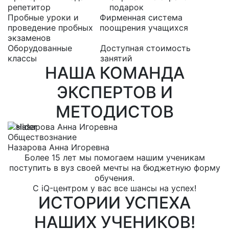
репетитор
подарок
Пробные уроки и
Фирменная система
проведение пробных
поощрения учащихся
экзаменов
Оборудованные
Доступная стоимость
классы
занятий
НАША КОМАНДА
ЭКСПЕРТОВ И
МЕТОДИСТОВ
Обществознание
Р
Назарова Анна Игоревна
Е
Более 15 лет мы помогаем нашим ученикам
поступить в вуз своей мечты на бюджетную форму
обучения.
С iQ-центром у вас все шансы на успех!
ИСТОРИИ УСПЕХА
НАШИХ УЧЕНИКОВ!