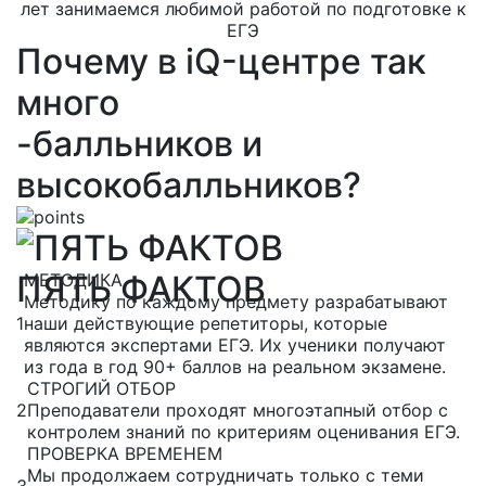
лет занимаемся любимой работой по подготовке к
ЕГЭ
Почему в iQ-центре так
много
-балльников и
высокобалльников?
ПЯТЬ ФАКТОВ
МЕТОДИКА
Методику по каждому предмету разрабатывают
1
наши действующие репетиторы, которые
являются экспертами ЕГЭ. Их ученики получают
из года в год 90+ баллов на реальном экзамене.
СТРОГИЙ ОТБОР
2
Преподаватели проходят многоэтапный отбор с
контролем знаний по критериям оценивания ЕГЭ.
ПРОВЕРКА ВРЕМЕНЕМ
Мы продолжаем сотрудничать только с теми
3