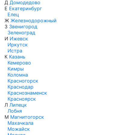
Д
Домодедово
Е
Екатеринбург
Елец
Ж
Железнодорожный
З
Звенигород
Зеленоград
И
Ижевск
Иркутск
Истра
К
Казань
Кемерово
Кимры
Коломна
Красногорск
Краснодар
Краснознаменск
Красноярск
Л
Липецк
Лобня
М
Магнитогорск
Махачкала
Можайск