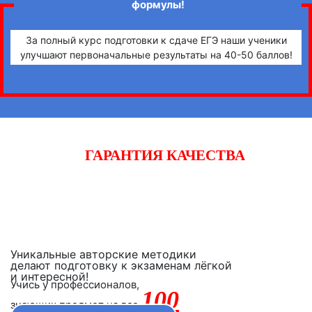
формулы!
За полный курс подготовки к сдаче ЕГЭ наши ученики
улучшают первоначальные результаты на 40-50 баллов!
ГАРАНТИЯ КАЧЕСТВА
Начните готовиться к экзаменам вместе с «iQ-центром».
Если после двух уроков Вы не заметите прогресса,
получите полный возврат денежных средств!
Уникальные авторские методики
делают подготовку к экзаменам лёгкой
и интересной!
Учись у профессионалов,
100
знающих предмет на все