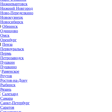
Нижневартовск
Нижний Новгород
Ново-Переделкино
Новокузнецк
Новосибирск
О
Обнинск
Одинцово
Омск
Оренбург
П
Пенза
Первоуральск
Пермь
Петрозаводск
Пушкин
Пушкино
Р
Раменское
Реутов
Ростов-на-Дону
Рыбинск
Рязань
С
Салехард
Самара
Санкт-Петербург
Саратов
Севастополь