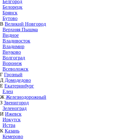
Белгород
Белорецк
Брянск
Бутово
В
Великий Новгород
Верхняя Пышма
Видное
Владивосток
Владимир
Внуково
Волгоград
Воронеж
Всеволожск
Г
Грозный
Д
Домодедово
Е
Екатеринбург
Елец
Ж
Железнодорожный
З
Звенигород
Зеленоград
И
Ижевск
Иркутск
Истра
К
Казань
Кемерово