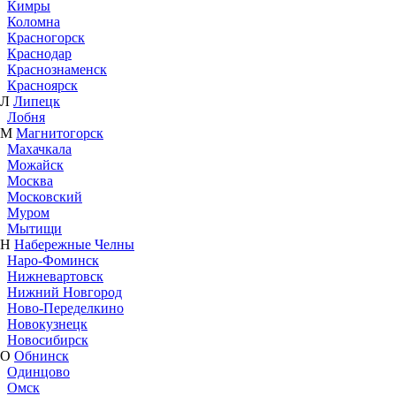
Кимры
Коломна
Красногорск
Краснодар
Краснознаменск
Красноярск
Л
Липецк
Лобня
М
Магнитогорск
Махачкала
Можайск
Москва
Московский
Муром
Мытищи
Н
Набережные Челны
Наро-Фоминск
Нижневартовск
Нижний Новгород
Ново-Переделкино
Новокузнецк
Новосибирск
О
Обнинск
Одинцово
Омск