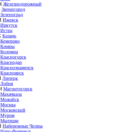
Ж
Железнодорожный
З
Звенигород
Зеленоград
И
Ижевск
Иркутск
Истра
К
Казань
Кемерово
Кимры
Коломна
Красногорск
Краснодар
Краснознаменск
Красноярск
Л
Липецк
Лобня
М
Магнитогорск
Махачкала
Можайск
Москва
Московский
Муром
Мытищи
Н
Набережные Челны
Наро-Фоминск