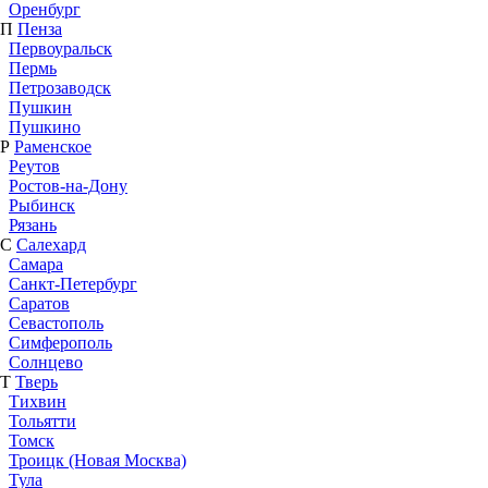
Оренбург
П
Пенза
Первоуральск
Пермь
Петрозаводск
Пушкин
Пушкино
Р
Раменское
Реутов
Ростов-на-Дону
Рыбинск
Рязань
С
Салехард
Самара
Санкт-Петербург
Саратов
Севастополь
Симферополь
Солнцево
Т
Тверь
Тихвин
Тольятти
Томск
Троицк (Новая Москва)
Тула