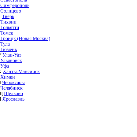
Симферополь
Солнцево
Т
Тверь
Тихвин
Тольятти
Томск
Троицк (Новая Москва)
Тула
Тюмень
У
Улан-Удэ
Ульяновск
Уфа
Х
Ханты-Мансийск
Химки
Ч
Чебоксары
Челябинск
Щ
Щёлково
Я
Ярославль