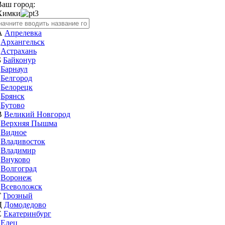
Ваш город:
Химки
А
Апрелевка
Архангельск
Астрахань
Б
Байконур
Барнаул
Белгород
Белорецк
Брянск
Бутово
В
Великий Новгород
Верхняя Пышма
Видное
Владивосток
Владимир
Внуково
Волгоград
Воронеж
Всеволожск
Г
Грозный
Д
Домодедово
Е
Екатеринбург
Елец