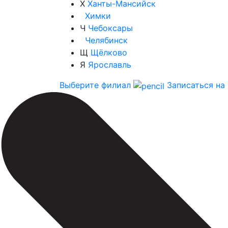
Х
Ханты-Мансийск
Химки
Ч
Чебоксары
Челябинск
Щ
Щёлково
Я
Ярославль
Выберите филиал
Записаться на