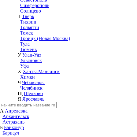
Симферополь
Солнцево
Т
Тверь
Тихвин
Тольятти
Томск
Троицк (Новая Москва)
Тула
Тюмень
У
Улан-Удэ
Ульяновск
Уфа
Х
Ханты-Мансийск
Химки
Ч
Чебоксары
Челябинск
Щ
Щёлково
Я
Ярославль
А
Апрелевка
Архангельск
Астрахань
Б
Байконур
Барнаул