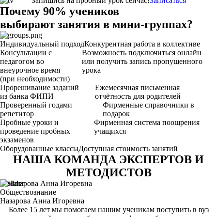
Запишись на пробный урок сейчас!
Записаться
Почему
90%
учеников
выбирают
занятия в
мини-группах?
Индивидуальный подход
Конкурентная работа в коллективе
Консультации с
Возможность подключиться онлайн
педагогом во
или получить запись пропущенного
внеурочное время
урока
(при необходимости)
Прорешивание заданий
Ежемесячная письменная
из банка ФИПИ
отчётность для родителей
Проверенный годами
Фирменные справочники в
репетитор
подарок
Пробные уроки и
Фирменная система поощрения
проведение пробных
учащихся
экзаменов
Оборудованные классы
Доступная стоимость занятий
НАША КОМАНДА ЭКСПЕРТОВ И
МЕТОДИСТОВ
Обществознание
Назарова Анна Игоревна
Более 15 лет мы помогаем нашим ученикам поступить в вуз