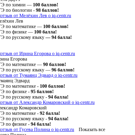
ГЭ по химии —
100 баллов!
ГЭ по биологии -
98 баллов!
елёхин Лев
ГЭ по математике —
100 баллов!
ГЭ по физике —
100
балла!
ГЭ по русскому языку
— 94
балла!
рина Егорова
ГЭ по математике —
90 баллов!
ГЭ по русскому языку —
96 баллов!
умаянц Эдвард
ГЭ по математике -
100 баллов!
ГЭ по физике -
95 баллов!
ГЭ по русскому языку -
94 балла!
лександр Комаровский
ГЭ по математике -
92 балла!
ГЭ по русскому языку -
94 балла!
ГЭ по физике -
94 балла!
Показать все
усева Полина