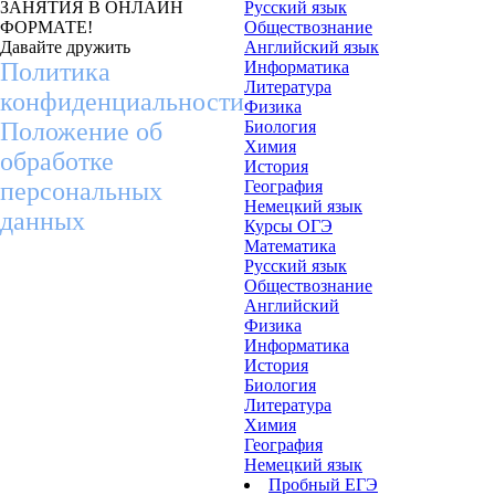
ЗАНЯТИЯ В ОНЛАЙН
Русский язык
ФОРМАТЕ!
Обществознание
Давайте дружить
Английский язык
Политика
Информатика
Литература
конфиденциальности
Физика
Положение об
Биология
Химия
обработке
История
персональных
География
Немецкий язык
данных
Курсы ОГЭ
Математика
Русский язык
Обществознание
Английский
Физика
Информатика
История
Биология
Литература
Химия
География
Немецкий язык
Пробный ЕГЭ