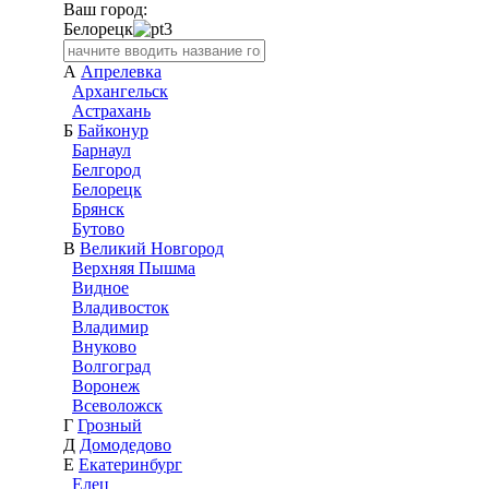
Ваш город:
Белорецк
А
Апрелевка
Архангельск
Астрахань
Б
Байконур
Барнаул
Белгород
Белорецк
Брянск
Бутово
В
Великий Новгород
Верхняя Пышма
Видное
Владивосток
Владимир
Внуково
Волгоград
Воронеж
Всеволожск
Г
Грозный
Д
Домодедово
Е
Екатеринбург
Елец