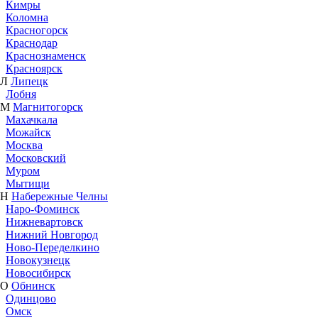
Кимры
Коломна
Красногорск
Краснодар
Краснознаменск
Красноярск
Л
Липецк
Лобня
М
Магнитогорск
Махачкала
Можайск
Москва
Московский
Муром
Мытищи
Н
Набережные Челны
Наро-Фоминск
Нижневартовск
Нижний Новгород
Ново-Переделкино
Новокузнецк
Новосибирск
О
Обнинск
Одинцово
Омск