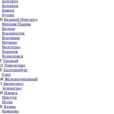
Белгород
Белорецк
Брянск
Бутово
В
Великий Новгород
Верхняя Пышма
Видное
Владивосток
Владимир
Внуково
Волгоград
Воронеж
Всеволожск
Г
Грозный
Д
Домодедово
Е
Екатеринбург
Елец
Ж
Железнодорожный
З
Звенигород
Зеленоград
И
Ижевск
Иркутск
Истра
К
Казань
Кемерово