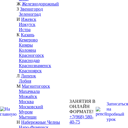
Ж
Железнодорожный
З
Звенигород
Зеленоград
И
Ижевск
Иркутск
Истра
К
Казань
Кемерово
Кимры
Коломна
Красногорск
Краснодар
Краснознаменск
Красноярск
Л
Липецк
Лобня
М
Магнитогорск
Махачкала
Можайск
ЗАНЯТИЯ В
Москва
Записаться
ОНЛАЙН
Московский
на
ФОРМАТЕ!
Муром
пробный
+7(968) 580-
Мытищи
урок
40-75
Н
Набережные Челны
Наро-Фоминск