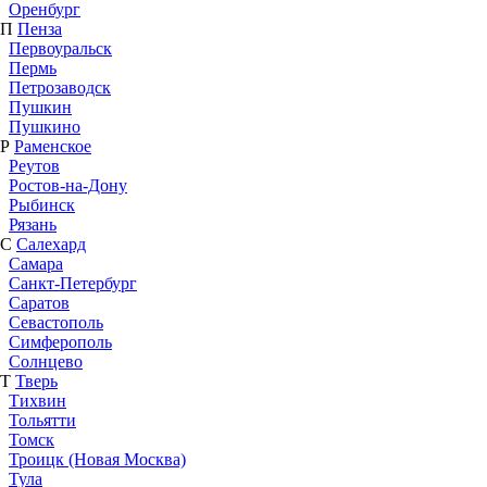
Оренбург
П
Пенза
Первоуральск
Пермь
Петрозаводск
Пушкин
Пушкино
Р
Раменское
Реутов
Ростов-на-Дону
Рыбинск
Рязань
С
Салехард
Самара
Санкт-Петербург
Саратов
Севастополь
Симферополь
Солнцево
Т
Тверь
Тихвин
Тольятти
Томск
Троицк (Новая Москва)
Тула