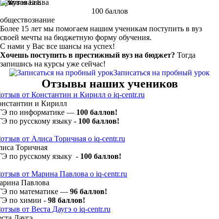
Кутовая Ева
100 баллов
обществознание
Более 15 лет мы помогаем нашим ученикам поступить в вуз
своей мечты на бюджетную форму обучения.
С нами у Вас все шансы на успех!
Хочешь поступить в престижный вуз на бюджет?
Тогда
запишись на курсы уже сейчас!
Записаться на пробный урок
Отзывы наших учеников
онстантин и Кирилл
ГЭ по информатике —
100 баллов!
ГЭ по русскому языку
- 100 баллов!
лиса Торичная
ГЭ по русскому языку -
100 баллов!
арина Павлова
ГЭ по математике —
96 баллов!
ГЭ по химии -
98 баллов!
ста Даугэ