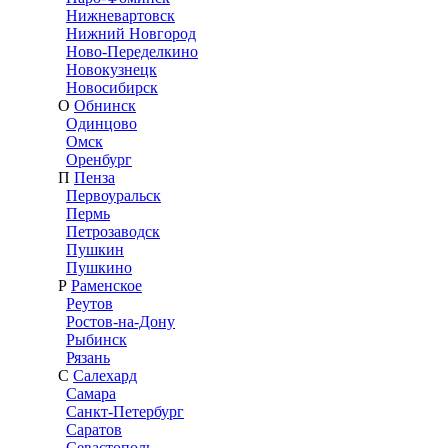
Нижневартовск
Нижний Новгород
Ново-Переделкино
Новокузнецк
Новосибирск
О
Обнинск
Одинцово
Омск
Оренбург
П
Пенза
Первоуральск
Пермь
Петрозаводск
Пушкин
Пушкино
Р
Раменское
Реутов
Ростов-на-Дону
Рыбинск
Рязань
С
Салехард
Самара
Санкт-Петербург
Саратов
Севастополь