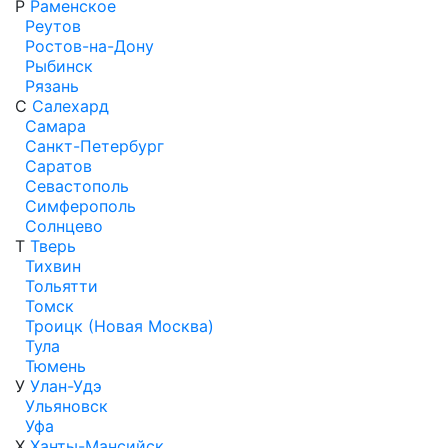
Р
Раменское
Реутов
Ростов-на-Дону
Рыбинск
Рязань
С
Салехард
Самара
Санкт-Петербург
Саратов
Севастополь
Симферополь
Солнцево
Т
Тверь
Тихвин
Тольятти
Томск
Троицк (Новая Москва)
Тула
Тюмень
У
Улан-Удэ
Ульяновск
Уфа
Х
Ханты-Мансийск