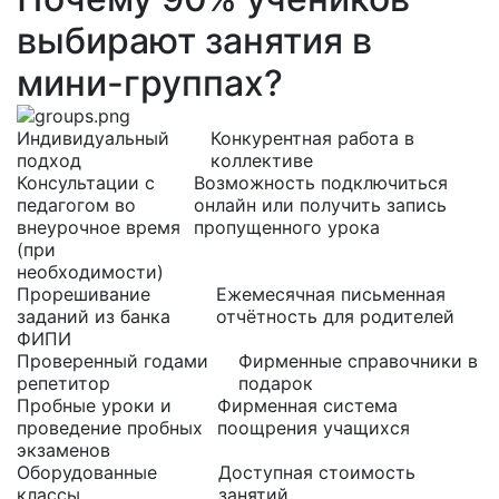
выбирают
занятия в
мини-группах?
Индивидуальный
Конкурентная работа в
подход
коллективе
Консультации с
Возможность подключиться
педагогом во
онлайн или получить запись
внеурочное время
пропущенного урока
(при
необходимости)
Прорешивание
Ежемесячная письменная
заданий из банка
отчётность для родителей
ФИПИ
Проверенный годами
Фирменные справочники в
репетитор
подарок
Пробные уроки и
Фирменная система
проведение пробных
поощрения учащихся
экзаменов
Оборудованные
Доступная стоимость
классы
занятий