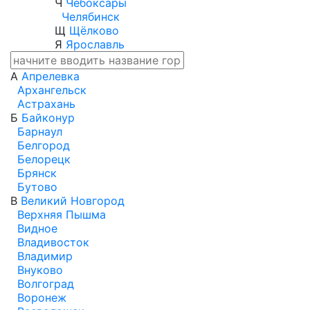
Ч
Чебоксары
Челябинск
Щ
Щёлково
Я
Ярославль
А
Апрелевка
Архангельск
Астрахань
Б
Байконур
Барнаул
Белгород
Белорецк
Брянск
Бутово
В
Великий Новгород
Верхняя Пышма
Видное
Владивосток
Владимир
Внуково
Волгоград
Воронеж