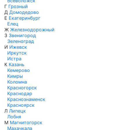
Всеволожск
Г
Грозный
Д
Домодедово
Е
Екатеринбург
Елец
Ж
Железнодорожный
З
Звенигород
Зеленоград
И
Ижевск
Иркутск
Истра
К
Казань
Кемерово
Кимры
Коломна
Красногорск
Краснодар
Краснознаменск
Красноярск
Л
Липецк
Лобня
М
Магнитогорск
Махачкала