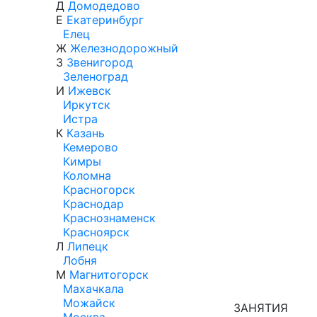
Д
Домодедово
Е
Екатеринбург
Елец
Ж
Железнодорожный
З
Звенигород
Зеленоград
И
Ижевск
Иркутск
Истра
К
Казань
Кемерово
Кимры
Коломна
Красногорск
Краснодар
Краснознаменск
Красноярск
Л
Липецк
Лобня
М
Магнитогорск
Махачкала
Можайск
ЗАНЯТИЯ