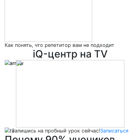
Как понять, что репетитор вам не подходит
5
iQ-центр на TV
Запишись на пробный урок сейчас!
Записаться
Почему
90%
учеников