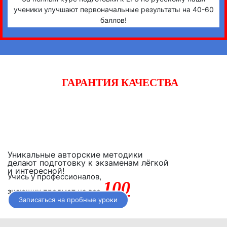
ученики улучшают первоначальные результаты на 40-60
баллов!
ГАРАНТИЯ КАЧЕСТВА
Начните готовиться к экзаменам вместе с «iQ-центром».
Если после двух уроков Вы не заметите прогресса,
получите полный возврат денежных средств!
Уникальные авторские методики
делают подготовку к экзаменам лёгкой
и интересной!
Учись у профессионалов,
100
знающих предмет на все
Записаться на пробные уроки