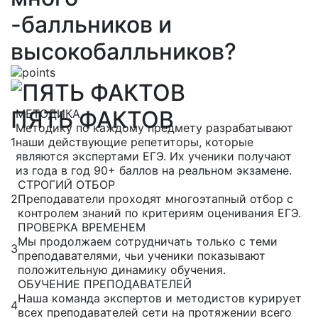
-балльников и
высокобалльников?
ПЯТЬ ФАКТОВ
МЕТОДИКА
Методику по каждому предмету разрабатывают
1
наши действующие репетиторы, которые
являются экспертами ЕГЭ. Их ученики получают
из года в год 90+ баллов на реальном экзамене.
СТРОГИЙ ОТБОР
2
Преподаватели проходят многоэтапный отбор с
контролем знаний по критериям оценивания ЕГЭ.
ПРОВЕРКА ВРЕМЕНЕМ
Мы продолжаем сотрудничать только с теми
3
преподавателями, чьи ученики показывают
положительную динамику обучения.
ОБУЧЕНИЕ ПРЕПОДАВАТЕЛЕЙ
Наша команда экспертов и методистов курирует
4
всех преподавателей сети на протяжении всего