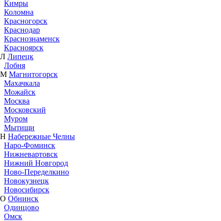
Кимры
Коломна
Красногорск
Краснодар
Краснознаменск
Красноярск
Л
Липецк
Лобня
М
Магнитогорск
Махачкала
Можайск
Москва
Московский
Муром
Мытищи
Н
Набережные Челны
Наро-Фоминск
Нижневартовск
Нижний Новгород
Ново-Переделкино
Новокузнецк
Новосибирск
О
Обнинск
Одинцово
Омск