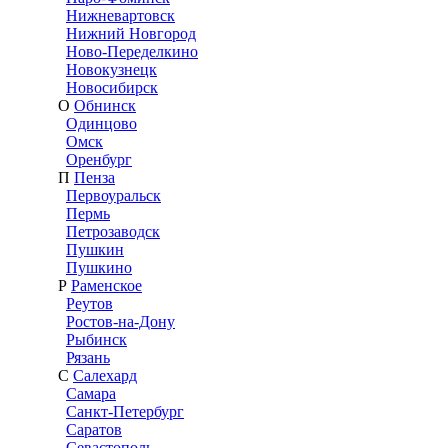
Нижневартовск
Нижний Новгород
Ново-Переделкино
Новокузнецк
Новосибирск
О
Обнинск
Одинцово
Омск
Оренбург
П
Пенза
Первоуральск
Пермь
Петрозаводск
Пушкин
Пушкино
Р
Раменское
Реутов
Ростов-на-Дону
Рыбинск
Рязань
С
Салехард
Самара
Санкт-Петербург
Саратов
Севастополь