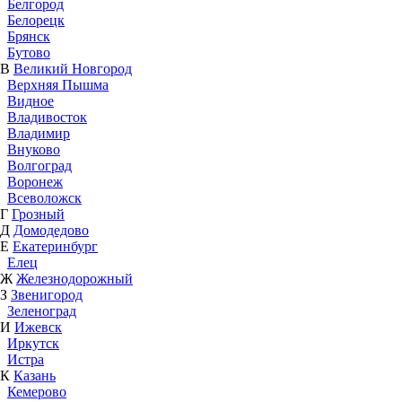
Белгород
Белорецк
Брянск
Бутово
В
Великий Новгород
Верхняя Пышма
Видное
Владивосток
Владимир
Внуково
Волгоград
Воронеж
Всеволожск
Г
Грозный
Д
Домодедово
Е
Екатеринбург
Елец
Ж
Железнодорожный
З
Звенигород
Зеленоград
И
Ижевск
Иркутск
Истра
К
Казань
Кемерово