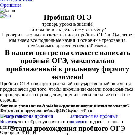
Франшиза
Пробный ОГЭ
проверь уровень знаний!
Готовы ли вы к реальному экзамену?
Проверить это вы сможете, написав пробник ОГЭ в iQ-центре.
Мы знаем все подводные камни и основные требования,
необходимые для его успешной сдачи.
В нашем центре вы сможете написать
пробный ОГЭ, максимально
приближенный к реальному формату
экзамена!
Пробник ОГЭ повторяет реальный государственный экзамен и
предназначен для того, чтобы школьники смогли познакомиться
с процедурой его проведения, оценить свои сильные и слабые
стороны.
Результат в течение 7 рабочих дней после написания
Хочешь узнать, сколько баллов ты получишь на экзамене?
Вы узнаете, где у вас есть пробелы
Тогда запишись на пробный ОГЭ уже сейчас!
Разбор ошибок
Записаться на пробный
Вы получите обратную связь от опытного педагога нашего
экзамен
центра
Этапы прохождения пробного ОГЭ
Одобрено ФИПИ