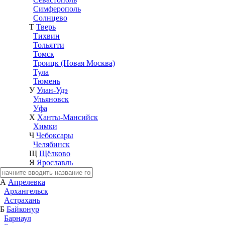
Симферополь
Солнцево
Т
Тверь
Тихвин
Тольятти
Томск
Троицк (Новая Москва)
Тула
Тюмень
У
Улан-Удэ
Ульяновск
Уфа
Х
Ханты-Мансийск
Химки
Ч
Чебоксары
Челябинск
Щ
Щёлково
Я
Ярославль
А
Апрелевка
Архангельск
Астрахань
Б
Байконур
Барнаул