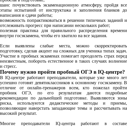
шанс почувствовать экзаменационную атмосферу, пройдя все
этапы испытаний от инструктажа и заполнения бланков до
написания и сдачи работы;
возможность попрактиковаться в решении типичных заданий и
отслеживать прогресс при написании нескольких работ;
полезная практика для правильного распределения времени
внутри госэкзамена, чтобы его хватило на все задания.
Если выявлены слабые места, можно скорректировать
подготовку, сделав акцент на сложных для ученика типах задач.
Участие в пробных экзаменах помогает преодолеть страх перед
неизвестным, побороть естественное в таких случаях волнение
и стресс.
Почему нужно пройти пробный ОГЭ в IQ-центре?
В IQ-центре работают преподаватели, которые уже много лет
успешно готовят девятиклассников к основному госэкзамену. В
отличие от онлайн-тренажеров всем, кто пожелал пройти
пробник ОГЭ, по его результатам даются подробные
рекомендации по дальнейшей подготовке. Выявляются зоны
риска, используются дидактические методы и приемы,
позволяющие наверстать западающие темы и рассчитывать на
высокий результат.
Многие преподаватели IQ-центра работают в составе