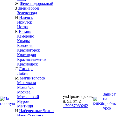
Ж
Железнодорожный
З
Звенигород
Зеленоград
И
Ижевск
Иркутск
Истра
К
Казань
Кемерово
Кимры
Коломна
Красногорск
Краснодар
Краснознаменск
Красноярск
Л
Липецк
Лобня
М
Магнитогорск
Махачкала
Можайск
Москва
Записа
ул.Пролетарская,
Московский
на
д. 51, эт. 2
Муром
пробн
+79067089262
Мытищи
урок
Н
Набережные Челны
Наро-Фоминск