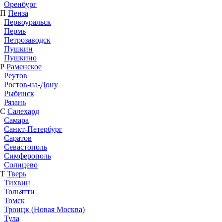
Оренбург
П
Пенза
Первоуральск
Пермь
Петрозаводск
Пушкин
Пушкино
Р
Раменское
Реутов
Ростов-на-Дону
Рыбинск
Рязань
С
Салехард
Самара
Санкт-Петербург
Саратов
Севастополь
Симферополь
Солнцево
Т
Тверь
Тихвин
Тольятти
Томск
Троицк (Новая Москва)
Тула