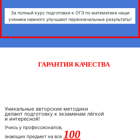
За полный курс подготовки к ОГЭ по математике наши
ученики намного улучшают первоначальные результаты!
ГАРАНТИЯ КАЧЕСТВА
Начните готовиться к экзаменам вместе с «iQ-центром».
Если после двух уроков Вы не заметите прогресса,
получите полный возврат денежных средств!
Уникальные авторские методики
делают подготовку к экзаменам лёгкой
и интересной!
Учись у профессионалов,
100
знающих предмет на все