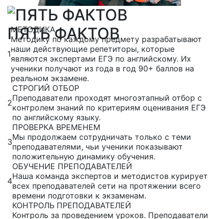
ПЯТЬ ФАКТОВ
МЕТОДИКА
Методику по каждому предмету разрабатывают
наши действующие репетиторы, которые
1
являются экспертами ЕГЭ по английскому. Их
ученики получают из года в год 90+ баллов на
реальном экзамене.
СТРОГИЙ ОТБОР
Преподаватели проходят многоэтапный отбор с
2
контролем знаний по критериям оценивания ЕГЭ
по английскому языку.
ПРОВЕРКА ВРЕМЕНЕМ
Мы продолжаем сотрудничать только с теми
3
преподавателями, чьи ученики показывают
положительную динамику обучения.
ОБУЧЕНИЕ ПРЕПОДАВАТЕЛЕЙ
Наша команда экспертов и методистов курирует
4
всех преподавателей сети на протяжении всего
времени подготовки к экзаменам.
КОНТРОЛЬ ПРЕПОДАВАТЕЛЕЙ
Контроль за проведением уроков. Преподаватели