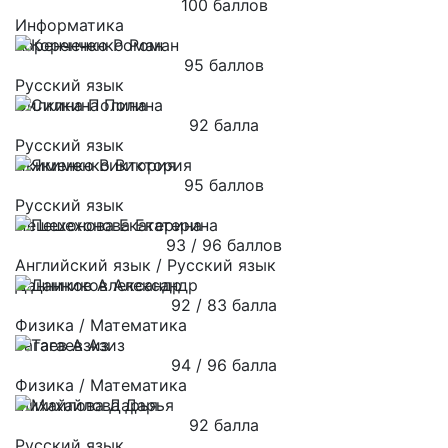
100 баллов
Информатика
Коренченко Роман
95 баллов
Русский язык
Силкина Полина
92 балла
Русский язык
Якименко Виктория
95 баллов
Русский язык
Пешехонова Екатерина
93 / 96 баллов
Английский язык / Русский язык
Данников Александр
92 / 83 балла
Физика / Математика
Тагаев Азиз
94 / 96 балла
Физика / Математика
Михайлова Дарья
92 балла
Русский язык