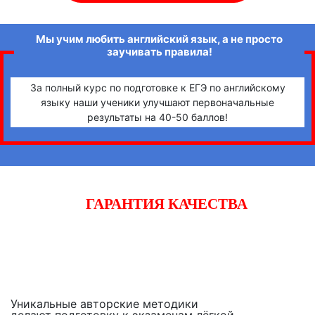
Мы учим любить английский язык, а не просто
заучивать правила!
За полный курс по подготовке к ЕГЭ по английскому
языку наши ученики улучшают первоначальные
результаты на 40-50 баллов!
ГАРАНТИЯ КАЧЕСТВА
Начните готовиться к экзаменам вместе с «iQ-центром».
Если после двух уроков Вы не заметите прогресса,
получите полный возврат денежных средств!
Уникальные авторские методики
делают подготовку к экзаменам лёгкой