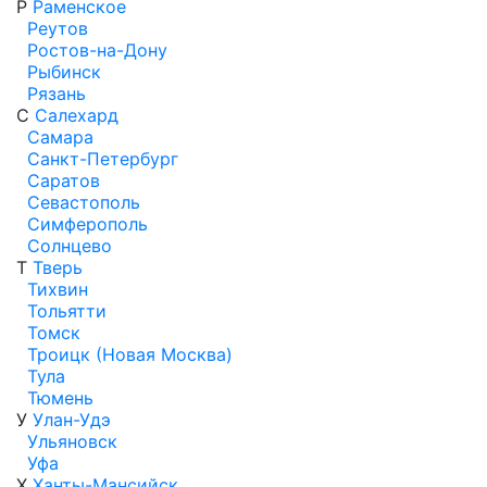
Р
Раменское
Реутов
Ростов-на-Дону
Рыбинск
Рязань
С
Салехард
Самара
Санкт-Петербург
Саратов
Севастополь
Симферополь
Солнцево
Т
Тверь
Тихвин
Тольятти
Томск
Троицк (Новая Москва)
Тула
Тюмень
У
Улан-Удэ
Ульяновск
Уфа
Х
Ханты-Мансийск