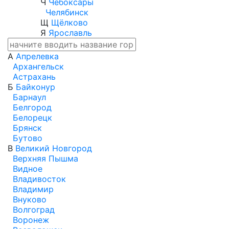
Ч
Чебоксары
Челябинск
Щ
Щёлково
Я
Ярославль
А
Апрелевка
Архангельск
Астрахань
Б
Байконур
Барнаул
Белгород
Белорецк
Брянск
Бутово
В
Великий Новгород
Верхняя Пышма
Видное
Владивосток
Владимир
Внуково
Волгоград
Воронеж