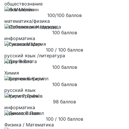
обществознание
Лев Мелёхин
100/100 баллов
математика/физика
Соболевская Надежда
100 баллов
информатика
Гусакова Мария
100 / 100 баллов
русский язык /литература
Дауге Веста
100 баллов
Химия
Бартенев Кирилл
100 баллов
русский язык
Кирилл Грачёв
98 баллов
информатика
Денисов Павел
100 / 100 баллов
Физика / Математика