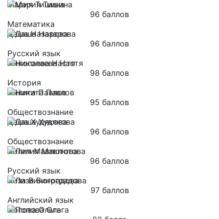
Мария Тишина
96 баллов
Математика
Даша Назарова
96 баллов
Русский язык
Николаева Настя
98 баллов
История
Никита Павлов
95 баллов
Обществознание
Даша Худякова
96 баллов
Обществознание
Лилия Мавлютова
96 баллов
Русский язык
Лиза Виноградова
97 баллов
Английский язык
Попова Ольга