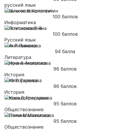
русский язык
Шлычков Константин
100 баллов
Информатика
Локтионова Яна
100 баллов
Русский язык
Аня Ливанова
94 балла
Литература
Ирина Анисимова
96 баллов
История
Юля Горелова
96 баллов
История
Ксюша Григорьева
95 баллов
Обществознание
Полина Максимова
95 баллов
Обществознание