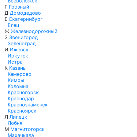
Всеволожск
Г
Грозный
Д
Домодедово
Е
Екатеринбург
Елец
Ж
Железнодорожный
З
Звенигород
Зеленоград
И
Ижевск
Иркутск
Истра
К
Казань
Кемерово
Кимры
Коломна
Красногорск
Краснодар
Краснознаменск
Красноярск
Л
Липецк
Лобня
М
Магнитогорск
Махачкала