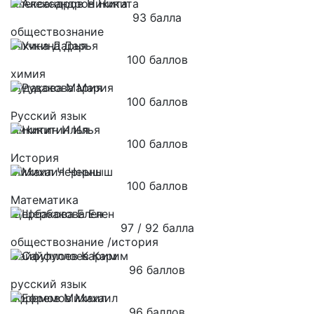
Александров Никита
93 балла
обществознание
Учкина Дарья
100 баллов
химия
Рудакова Мария
100 баллов
Русский язык
Никитин Илья
100 баллов
История
Михаил Черныш
100 баллов
Математика
Щербакова Елен
97 / 92 балла
обществознание /история
Сайфуллоев Карим
96 баллов
русский язык
Ефремов Михаил
96 баллов