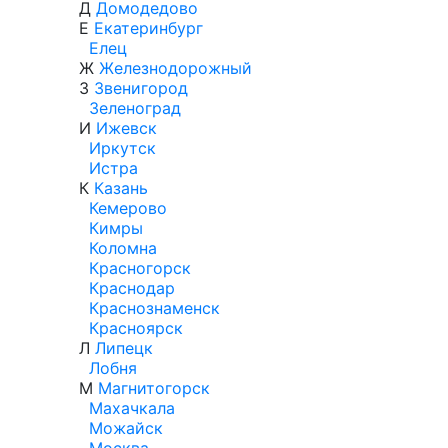
Д
Домодедово
Е
Екатеринбург
Елец
Ж
Железнодорожный
З
Звенигород
Зеленоград
И
Ижевск
Иркутск
Истра
К
Казань
Кемерово
Кимры
Коломна
Красногорск
Краснодар
Краснознаменск
Красноярск
Л
Липецк
Лобня
М
Магнитогорск
Махачкала
Можайск