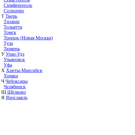
Симферополь
Солнцево
Т
Тверь
Тихвин
Тольятти
Томск
Троицк (Новая Москва)
Тула
Тюмень
У
Улан-Удэ
Ульяновск
Уфа
Х
Ханты-Мансийск
Химки
Ч
Чебоксары
Челябинск
Щ
Щёлково
Я
Ярославль