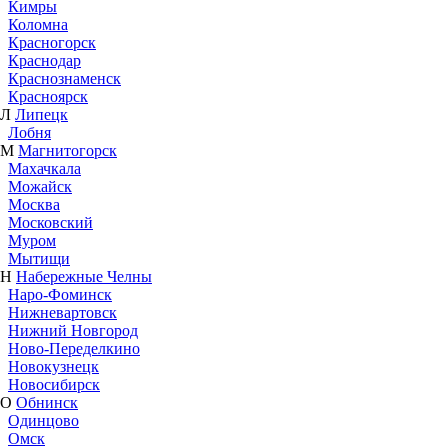
Кимры
Коломна
Красногорск
Краснодар
Краснознаменск
Красноярск
Л
Липецк
Лобня
М
Магнитогорск
Махачкала
Можайск
Москва
Московский
Муром
Мытищи
Н
Набережные Челны
Наро-Фоминск
Нижневартовск
Нижний Новгород
Ново-Переделкино
Новокузнецк
Новосибирск
О
Обнинск
Одинцово
Омск