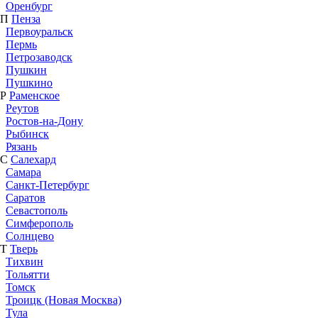
Оренбург
П
Пенза
Первоуральск
Пермь
Петрозаводск
Пушкин
Пушкино
Р
Раменское
Реутов
Ростов-на-Дону
Рыбинск
Рязань
С
Салехард
Самара
Санкт-Петербург
Саратов
Севастополь
Симферополь
Солнцево
Т
Тверь
Тихвин
Тольятти
Томск
Троицк (Новая Москва)
Тула