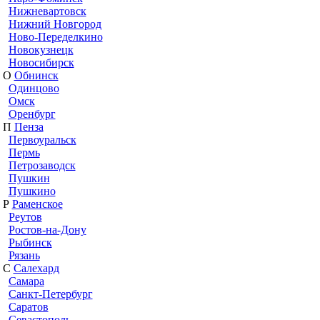
Нижневартовск
Нижний Новгород
Ново-Переделкино
Новокузнецк
Новосибирск
О
Обнинск
Одинцово
Омск
Оренбург
П
Пенза
Первоуральск
Пермь
Петрозаводск
Пушкин
Пушкино
Р
Раменское
Реутов
Ростов-на-Дону
Рыбинск
Рязань
С
Салехард
Самара
Санкт-Петербург
Саратов
Севастополь