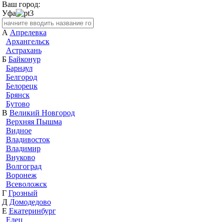
Ваш город:
Уфа
А
Апрелевка
Архангельск
Астрахань
Б
Байконур
Барнаул
Белгород
Белорецк
Брянск
Бутово
В
Великий Новгород
Верхняя Пышма
Видное
Владивосток
Владимир
Внуково
Волгоград
Воронеж
Всеволожск
Г
Грозный
Д
Домодедово
Е
Екатеринбург
Елец