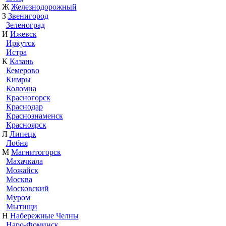
Ж
Железнодорожный
З
Звенигород
Зеленоград
И
Ижевск
Иркутск
Истра
К
Казань
Кемерово
Кимры
Коломна
Красногорск
Краснодар
Краснознаменск
Красноярск
Л
Липецк
Лобня
М
Магнитогорск
Махачкала
Можайск
Москва
Московский
Муром
Мытищи
Н
Набережные Челны
Наро-Фоминск