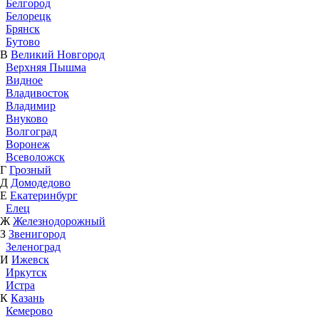
Белгород
Белорецк
Брянск
Бутово
В
Великий Новгород
Верхняя Пышма
Видное
Владивосток
Владимир
Внуково
Волгоград
Воронеж
Всеволожск
Г
Грозный
Д
Домодедово
Е
Екатеринбург
Елец
Ж
Железнодорожный
З
Звенигород
Зеленоград
И
Ижевск
Иркутск
Истра
К
Казань
Кемерово