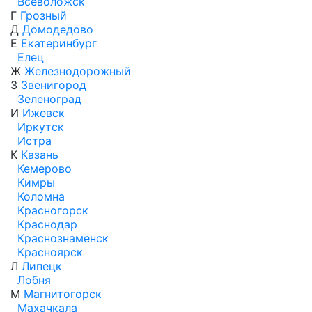
Всеволожск
Г
Грозный
Д
Домодедово
Е
Екатеринбург
Елец
Ж
Железнодорожный
З
Звенигород
Зеленоград
И
Ижевск
Иркутск
Истра
К
Казань
Кемерово
Кимры
Коломна
Красногорск
Краснодар
Краснознаменск
Красноярск
Л
Липецк
Лобня
М
Магнитогорск
Махачкала