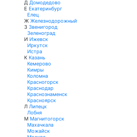
Д
Домодедово
Е
Екатеринбург
Елец
Ж
Железнодорожный
З
Звенигород
Зеленоград
И
Ижевск
Иркутск
Истра
К
Казань
Кемерово
Кимры
Коломна
Красногорск
Краснодар
Краснознаменск
Красноярск
Л
Липецк
Лобня
М
Магнитогорск
Махачкала
Можайск