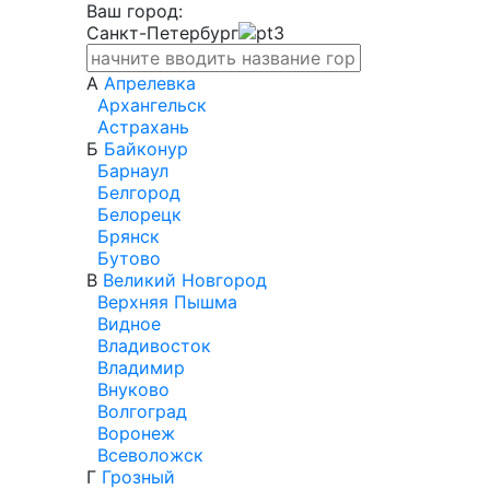
Ваш город:
Санкт-Петербург
А
Апрелевка
Архангельск
Астрахань
Б
Байконур
Барнаул
Белгород
Белорецк
Брянск
Бутово
В
Великий Новгород
Верхняя Пышма
Видное
Владивосток
Владимир
Внуково
Волгоград
Воронеж
Всеволожск
Г
Грозный