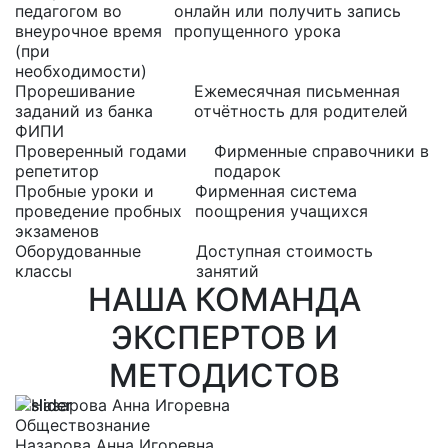
педагогом во
онлайн или получить запись
внеурочное время
пропущенного урока
(при
необходимости)
Прорешивание
Ежемесячная письменная
заданий из банка
отчётность для родителей
ФИПИ
Проверенный годами
Фирменные справочники в
репетитор
подарок
Пробные уроки и
Фирменная система
проведение пробных
поощрения учащихся
экзаменов
Оборудованные
Доступная стоимость
классы
занятий
НАША КОМАНДА
ЭКСПЕРТОВ И
МЕТОДИСТОВ
Обществознание
Р
Назарова Анна Игоревна
Е