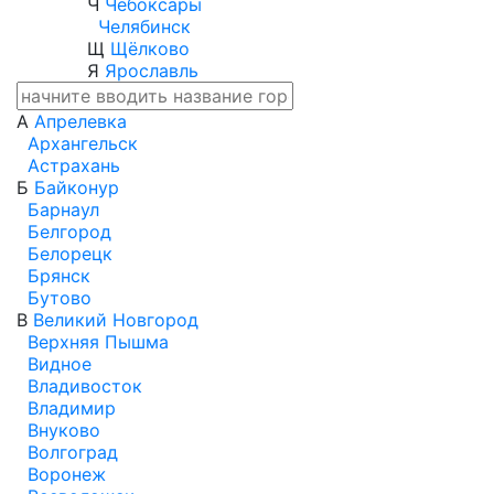
Ч
Чебоксары
Челябинск
Щ
Щёлково
Я
Ярославль
А
Апрелевка
Архангельск
Астрахань
Б
Байконур
Барнаул
Белгород
Белорецк
Брянск
Бутово
В
Великий Новгород
Верхняя Пышма
Видное
Владивосток
Владимир
Внуково
Волгоград
Воронеж