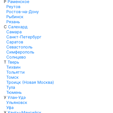
Р
Раменское
Реутов
Ростов-на-Дону
Рыбинск
Рязань
С
Салехард
Самара
Санкт-Петербург
Саратов
Севастополь
Симферополь
Солнцево
Т
Тверь
Тихвин
Тольятти
Томск
Троицк (Новая Москва)
Тула
Тюмень
У
Улан-Удэ
Ульяновск
Уфа
Х
Ханты-Мансийск