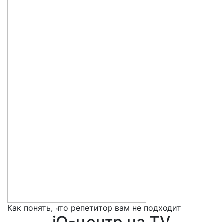
Как понять, что репетитор вам не подходит
5
iQ-центр на TV