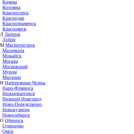
Кимры
Коломна
Красногорск
Краснодар
Краснознаменск
Красноярск
Л
Липецк
Лобня
М
Магнитогорск
Махачкала
Можайск
Москва
Московский
Муром
Мытищи
Н
Набережные Челны
Наро-Фоминск
Нижневартовск
Нижний Новгород
Ново-Переделкино
Новокузнецк
Новосибирск
О
Обнинск
Одинцово
Омск