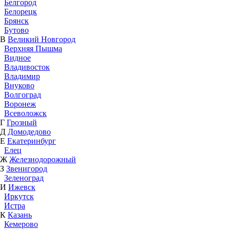
Белгород
Белорецк
Брянск
Бутово
В
Великий Новгород
Верхняя Пышма
Видное
Владивосток
Владимир
Внуково
Волгоград
Воронеж
Всеволожск
Г
Грозный
Д
Домодедово
Е
Екатеринбург
Елец
Ж
Железнодорожный
З
Звенигород
Зеленоград
И
Ижевск
Иркутск
Истра
К
Казань
Кемерово