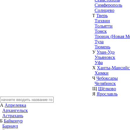
Симферополь
Солнцево
Т
Тверь
Тихвин
Тольятти
Томск
Троицк (Новая М
Тула
Тюмень
У
Улан-Удэ
Ульяновск
Уфа
Х
Ханты-Мансийс
Химки
Ч
Чебоксары
Челябинск
Щ
Щёлково
Я
Ярославль
А
Апрелевка
Архангельск
Астрахань
Б
Байконур
Барнаул