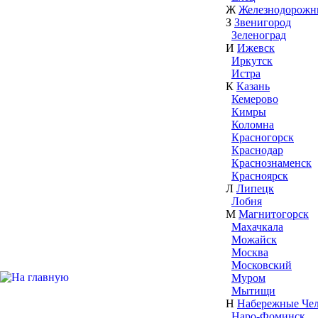
Ж
Железнодорож
З
Звенигород
Зеленоград
И
Ижевск
Иркутск
Истра
К
Казань
Кемерово
Кимры
Коломна
Красногорск
Краснодар
Краснознаменск
Красноярск
Л
Липецк
Лобня
М
Магнитогорск
Махачкала
Можайск
Москва
Московский
Муром
Мытищи
Н
Набережные Че
Наро-Фоминск