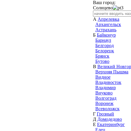
Ваш город:
Солнцево
А
Апрелевка
Архангельск
Астрахань
Б
Байконур
Барнаул
Белгород
Белорецк
Брянск
Бутово
В
Великий Новго
Верхняя Пышма
Видное
Владивосток
Владимир
Внуково
Волгоград
Воронеж
Всеволожск
Г
Грозный
Д
Домодедово
Е
Екатеринбург
Елец