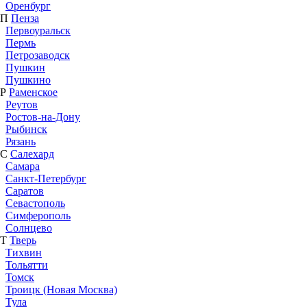
Оренбург
П
Пенза
Первоуральск
Пермь
Петрозаводск
Пушкин
Пушкино
Р
Раменское
Реутов
Ростов-на-Дону
Рыбинск
Рязань
С
Салехард
Самара
Санкт-Петербург
Саратов
Севастополь
Симферополь
Солнцево
Т
Тверь
Тихвин
Тольятти
Томск
Троицк (Новая Москва)
Тула