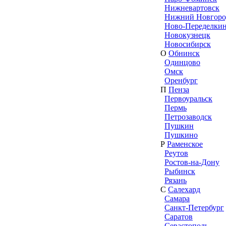
Нижневартовск
Нижний Новгоро
Ново-Переделки
Новокузнецк
Новосибирск
О
Обнинск
Одинцово
Омск
Оренбург
П
Пенза
Первоуральск
Пермь
Петрозаводск
Пушкин
Пушкино
Р
Раменское
Реутов
Ростов-на-Дону
Рыбинск
Рязань
С
Салехард
Самара
Санкт-Петербург
Саратов
Севастополь