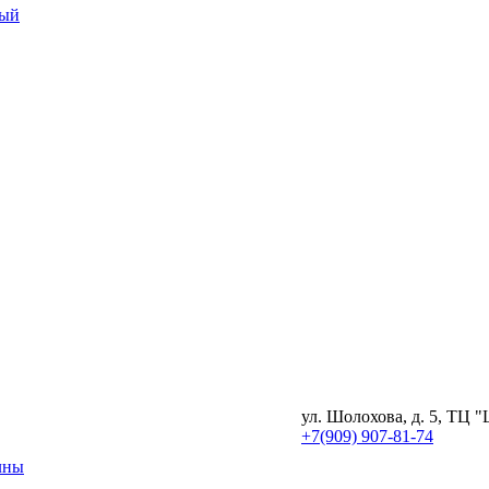
ный
ул. Шолохова, д. 5, ТЦ "
+7(909) 907-81-74
лны