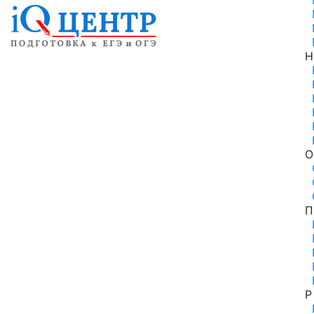
Н
О
П
Р