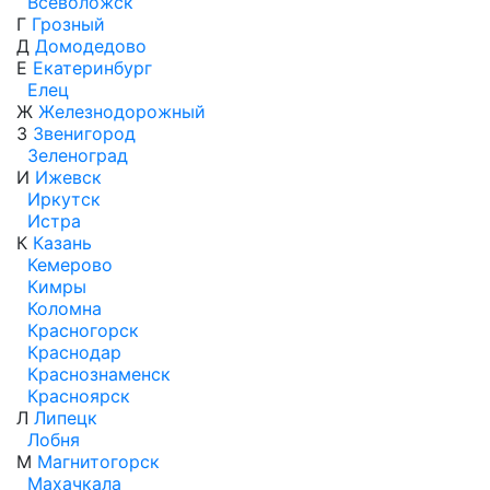
Всеволожск
Г
Грозный
Д
Домодедово
Е
Екатеринбург
Елец
Ж
Железнодорожный
З
Звенигород
Зеленоград
И
Ижевск
Иркутск
Истра
К
Казань
Кемерово
Кимры
Коломна
Красногорск
Краснодар
Краснознаменск
Красноярск
Л
Липецк
Лобня
М
Магнитогорск
Махачкала