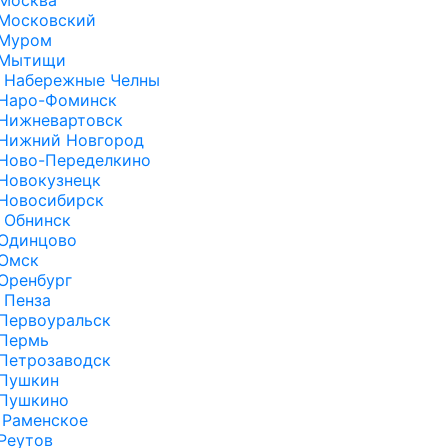
Москва
Московский
Муром
Мытищи
Набережные Челны
Наро-Фоминск
Нижневартовск
Нижний Новгород
Ново-Переделкино
Новокузнецк
Новосибирск
Обнинск
Одинцово
Омск
Оренбург
Пенза
Первоуральск
Пермь
Петрозаводск
Пушкин
Пушкино
Раменское
Реутов