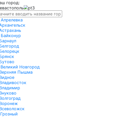
аш город:
евастополь
Апрелевка
Архангельск
Астрахань
Байконур
Барнаул
Белгород
Белорецк
Брянск
Бутово
Великий Новгород
Верхняя Пышма
Видное
Владивосток
Владимир
Внуково
Волгоград
Воронеж
Всеволожск
Грозный