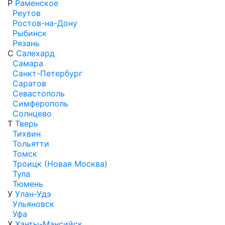
Р
Раменское
Реутов
Ростов-на-Дону
Рыбинск
Рязань
С
Салехард
Самара
Санкт-Петербург
Саратов
Севастополь
Симферополь
Солнцево
Т
Тверь
Тихвин
Тольятти
Томск
Троицк (Новая Москва)
Тула
Тюмень
У
Улан-Удэ
Ульяновск
Уфа
Х
Ханты-Мансийск