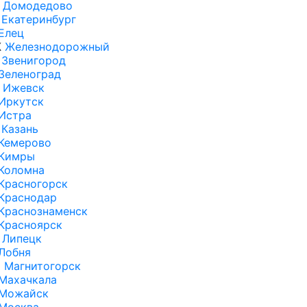
Домодедово
Екатеринбург
Елец
Ж
Железнодорожный
Звенигород
Зеленоград
Ижевск
Иркутск
Истра
Казань
Кемерово
Кимры
Коломна
Красногорск
Краснодар
Краснознаменск
Красноярск
Липецк
Лобня
М
Магнитогорск
Махачкала
Можайск