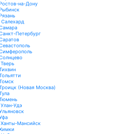
Ростов-на-Дону
Рыбинск
Рязань
Салехард
Самара
Санкт-Петербург
Саратов
Севастополь
Симферополь
Солнцево
Тверь
Тихвин
Тольятти
Томск
Троицк (Новая Москва)
Тула
Тюмень
Улан-Удэ
Ульяновск
Уфа
Ханты-Мансийск
Химки