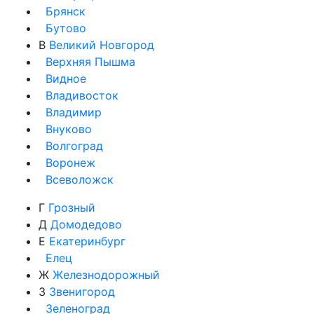
Брянск
Бутово
В
Великий Новгород
Верхняя Пышма
Видное
Владивосток
Владимир
Внуково
Волгоград
Воронеж
Всеволожск
Г
Грозный
Д
Домодедово
Е
Екатеринбург
Елец
Ж
Железнодорожный
З
Звенигород
Зеленоград