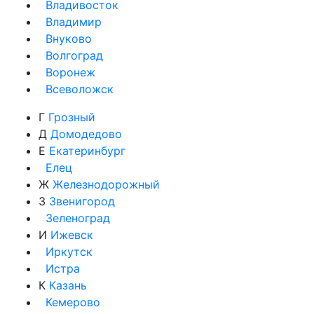
Владивосток
Владимир
Внуково
Волгоград
Воронеж
Всеволожск
Г
Грозный
Д
Домодедово
Е
Екатеринбург
Елец
Ж
Железнодорожный
З
Звенигород
Зеленоград
И
Ижевск
Иркутск
Истра
К
Казань
Кемерово