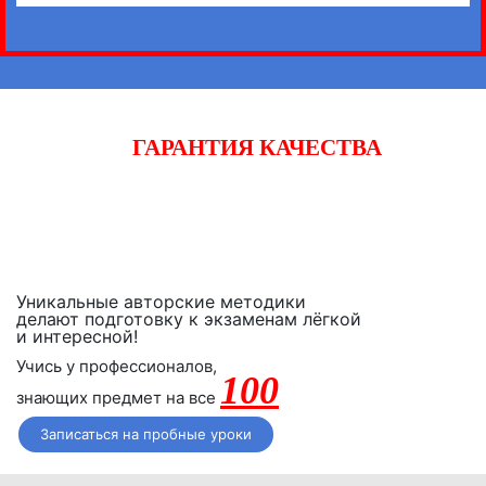
ГАРАНТИЯ КАЧЕСТВА
Начните готовиться к экзаменам вместе с «iQ-центром».
Если после двух уроков Вы не заметите прогресса,
получите полный возврат денежных средств!
Уникальные авторские методики
делают подготовку к экзаменам лёгкой
и интересной!
Учись у профессионалов,
100
знающих предмет на все
Записаться на пробные уроки