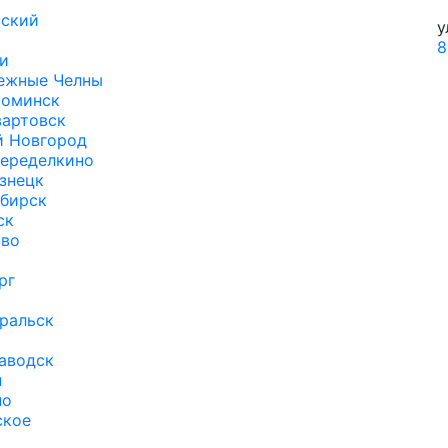
ский
у
8
и
ежные Челны
оминск
артовск
 Новгород
еределкино
знецк
бирск
ск
во
рг
ральск
аводск
н
но
ское