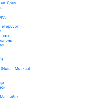
-на-Дону
к
ард
а
Петербург
в
ополь
рополь
во
ти
 (Новая Москва)
ь
дэ
вск
-Мансийск