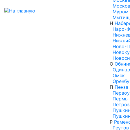
Москва
Москов
Муром
Мытищ
Н
Набер
Наро-Ф
Нижнев
Нижний
Ново-П
Новоку
Новоси
О
Обнин
Одинцо
Омск
Оренбу
П
Пенза
Первоу
Пермь
Петроз
Пушки
Пушки
Р
Рамен
Реутов