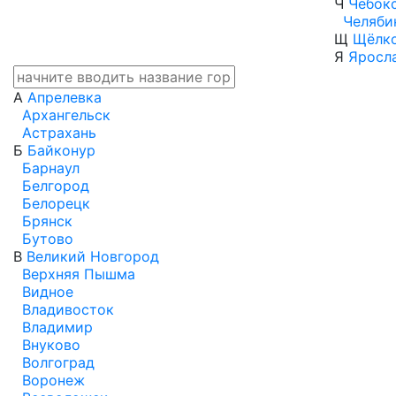
Ч
Чебок
Челяби
Щ
Щёлк
Я
Яросл
А
Апрелевка
Архангельск
Астрахань
Б
Байконур
Барнаул
Белгород
Белорецк
Брянск
Бутово
В
Великий Новгород
Верхняя Пышма
Видное
Владивосток
Владимир
Внуково
Волгоград
Воронеж