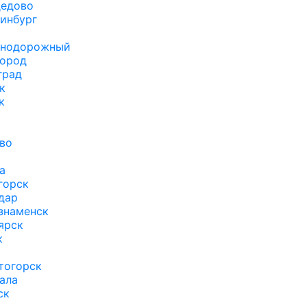
едово
инбург
знодорожный
город
град
к
к
во
а
горск
дар
знаменск
ярск
к
тогорск
ала
ск