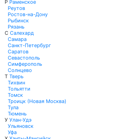
Р
Раменское
Реутов
Ростов-на-Дону
Рыбинск
Рязань
С
Салехард
Самара
Санкт-Петербург
Саратов
Севастополь
Симферополь
Солнцево
Т
Тверь
Тихвин
Тольятти
Томск
Троицк (Новая Москва)
Тула
Тюмень
У
Улан-Удэ
Ульяновск
Уфа
Х
Ханты-Мансийск