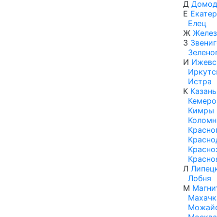
Д
Домод
Е
Екатер
Елец
Ж
Желе
З
Звени
Зелено
И
Ижевс
Иркутс
Истра
К
Казань
Кемеро
Кимры
Коломн
Красно
Красно
Красно
Красно
Л
Липец
Лобня
М
Магни
Махачк
Можай