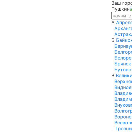
Ваш горо
Пушкин
А
Апрел
Арханг
Астрах
Б
Байко
Барнау
Белгор
Белоре
Брянск
Бутово
В
Велик
Верхня
Видное
Владив
Владим
Внуков
Волгог
Ворон
Всевол
Г
Грозн