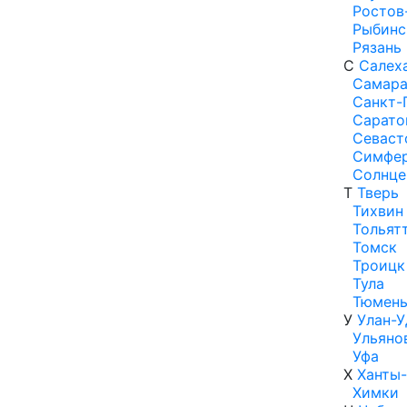
Ростов
Рыбинс
Рязань
С
Салех
Самар
Санкт-
Сарато
Севаст
Симфе
Солнце
Т
Тверь
Тихвин
Тольят
Томск
Троицк
Тула
Тюмен
У
Улан-У
Ульяно
Уфа
Х
Ханты
Химки