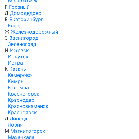
Всеволожск
Г
Грозный
Д
Домодедово
Е
Екатеринбург
Елец
Ж
Железнодорожный
З
Звенигород
Зеленоград
И
Ижевск
Иркутск
Истра
К
Казань
Кемерово
Кимры
Коломна
Красногорск
Краснодар
Краснознаменск
Красноярск
Л
Липецк
Лобня
М
Магнитогорск
Махачкала