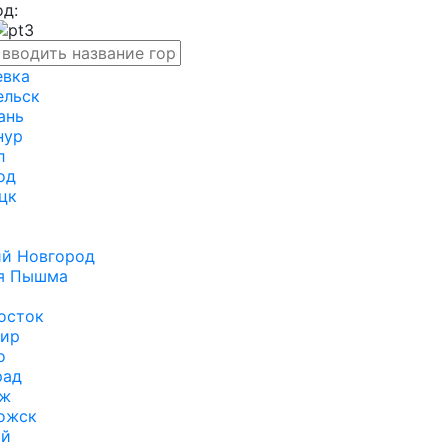
д:
евка
ельск
ань
нур
л
од
цк
ий Новгород
я Пышма
осток
ир
о
рад
еж
ожск
ый