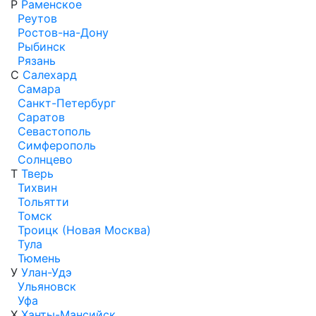
Р
Раменское
Реутов
Ростов-на-Дону
Рыбинск
Рязань
С
Салехард
Самара
Санкт-Петербург
Саратов
Севастополь
Симферополь
Солнцево
Т
Тверь
Тихвин
Тольятти
Томск
Троицк (Новая Москва)
Тула
Тюмень
У
Улан-Удэ
Ульяновск
Уфа
Х
Ханты-Мансийск