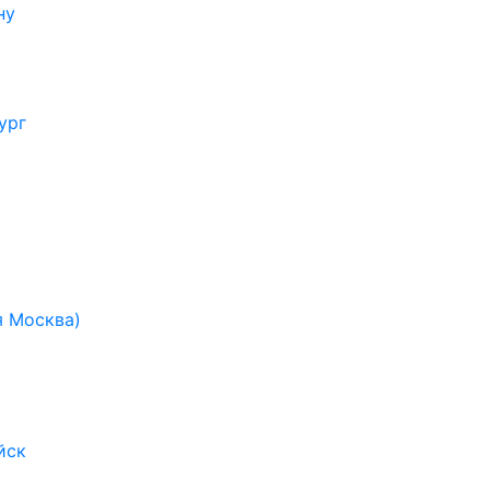
ну
ург
я Москва)
йск