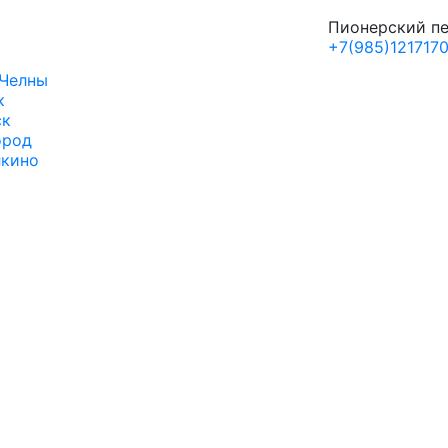
Пионерский пер
+7(985)121717
Челны
к
ск
ород
лкино