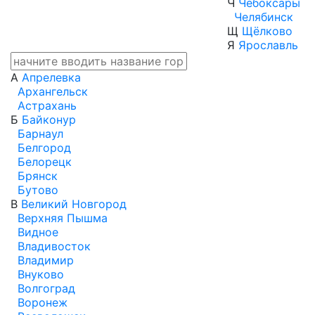
Ч
Чебоксары
Челябинск
Щ
Щёлково
Я
Ярославль
А
Апрелевка
Архангельск
Астрахань
Б
Байконур
Барнаул
Белгород
Белорецк
Брянск
Бутово
В
Великий Новгород
Верхняя Пышма
Видное
Владивосток
Владимир
Внуково
Волгоград
Воронеж