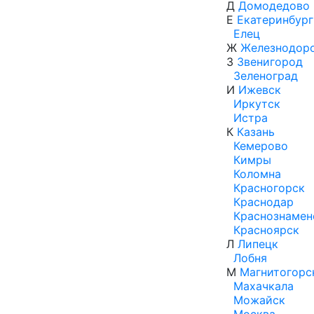
Д
Домодедово
Е
Екатеринбург
Елец
Ж
Железнодор
З
Звенигород
Зеленоград
И
Ижевск
Иркутск
Истра
К
Казань
Кемерово
Кимры
Коломна
Красногорск
Краснодар
Краснознамен
Красноярск
Л
Липецк
Лобня
М
Магнитогорс
Махачкала
Можайск