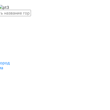
город
ма