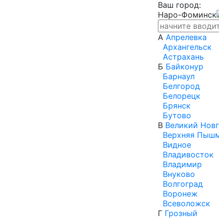
Ваш город:
Наро-Фоминск
А
Апрелевка
Архангельск
Астрахань
Б
Байконур
Барнаул
Белгород
Белорецк
Брянск
Бутово
В
Великий Нов
Верхняя Пыш
Видное
Владивосток
Владимир
Внуково
Волгоград
Воронеж
Всеволожск
Г
Грозный