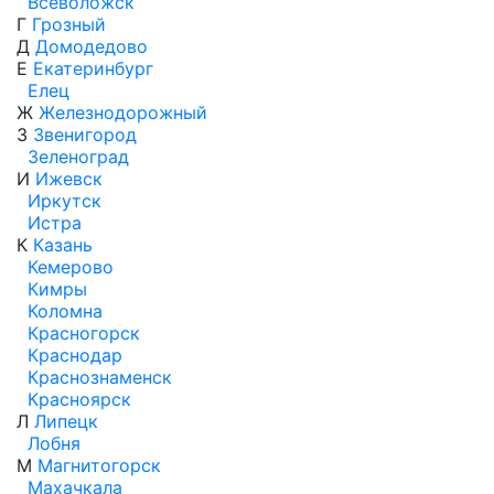
Всеволожск
Г
Грозный
Д
Домодедово
Е
Екатеринбург
Елец
Ж
Железнодорожный
З
Звенигород
Зеленоград
И
Ижевск
Иркутск
Истра
К
Казань
Кемерово
Кимры
Коломна
Красногорск
Краснодар
Краснознаменск
Красноярск
Л
Липецк
Лобня
М
Магнитогорск
Махачкала