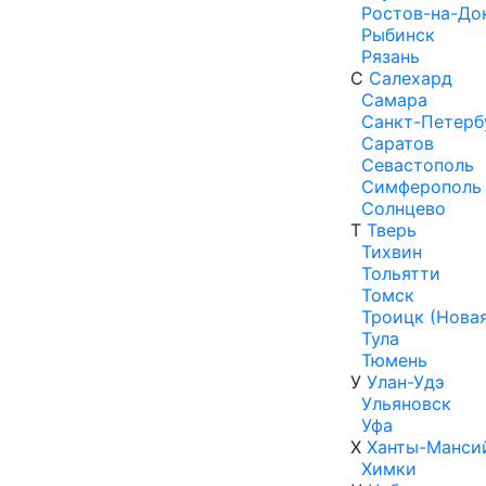
Ростов-на-До
Рыбинск
Рязань
С
Салехард
Самара
Санкт-Петерб
Саратов
Севастополь
Симферополь
Солнцево
Т
Тверь
Тихвин
Тольятти
Томск
Троицк (Нова
Тула
Тюмень
У
Улан-Удэ
Ульяновск
Уфа
Х
Ханты-Манси
Химки