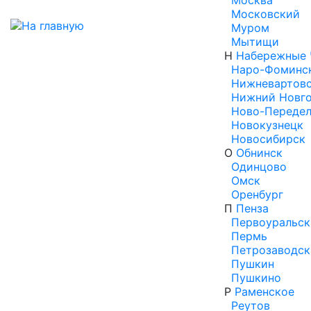
Москва
Московский
Муром
Мытищи
Н
Набережные 
Наро-Фоминс
Нижневартов
Нижний Новг
Ново-Переде
Новокузнецк
Новосибирск
О
Обнинск
Одинцово
Омск
Оренбург
П
Пенза
Первоуральск
Пермь
Петрозаводск
Пушкин
Пушкино
Р
Раменское
Реутов