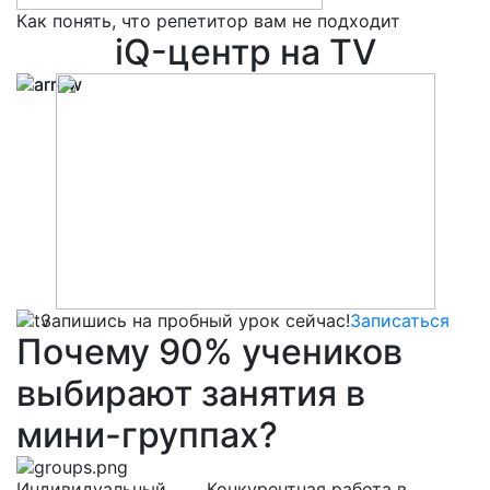
Как понять, что репетитор вам не подходит
5
iQ-центр на TV
Запишись на пробный урок сейчас!
Записаться
Почему
90%
учеников
выбирают
занятия в
мини-группах?
Индивидуальный
Конкурентная работа в