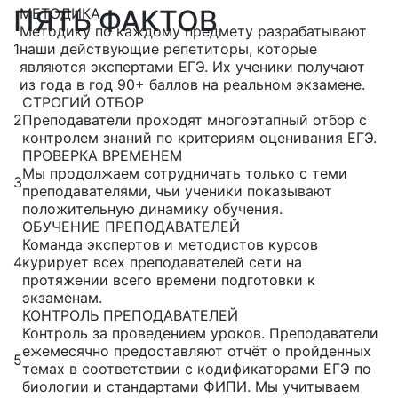
ПЯТЬ ФАКТОВ
МЕТОДИКА
Методику по каждому предмету разрабатывают
1
наши действующие репетиторы, которые
являются экспертами ЕГЭ. Их ученики получают
из года в год 90+ баллов на реальном экзамене.
СТРОГИЙ ОТБОР
2
Преподаватели проходят многоэтапный отбор с
контролем знаний по критериям оценивания ЕГЭ.
ПРОВЕРКА ВРЕМЕНЕМ
Мы продолжаем сотрудничать только с теми
3
преподавателями, чьи ученики показывают
положительную динамику обучения.
ОБУЧЕНИЕ ПРЕПОДАВАТЕЛЕЙ
Команда экспертов и методистов курсов
4
курирует всех преподавателей сети на
протяжении всего времени подготовки к
экзаменам.
КОНТРОЛЬ ПРЕПОДАВАТЕЛЕЙ
Контроль за проведением уроков. Преподаватели
ежемесячно предоставляют отчёт о пройденных
5
темах в соответствии с кодификаторами ЕГЭ по
биологии и стандартами ФИПИ. Мы учитываем