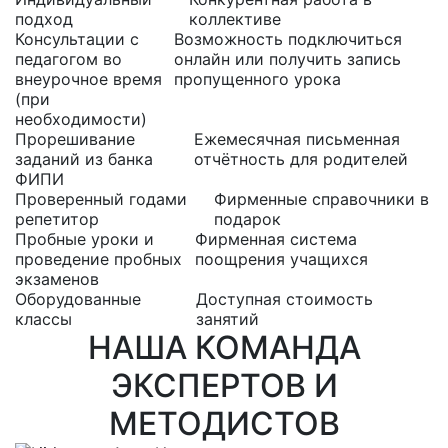
подход
коллективе
Консультации с
Возможность подключиться
педагогом во
онлайн или получить запись
внеурочное время
пропущенного урока
(при
необходимости)
Прорешивание
Ежемесячная письменная
заданий из банка
отчётность для родителей
ФИПИ
Проверенный годами
Фирменные справочники в
репетитор
подарок
Пробные уроки и
Фирменная система
проведение пробных
поощрения учащихся
экзаменов
Оборудованные
Доступная стоимость
классы
занятий
НАША КОМАНДА
ЭКСПЕРТОВ И
МЕТОДИСТОВ