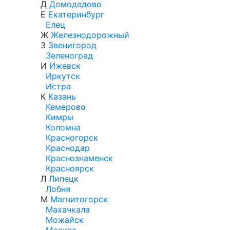
Д
Домодедово
Е
Екатеринбург
Елец
Ж
Железнодорожный
З
Звенигород
Зеленоград
И
Ижевск
Иркутск
Истра
К
Казань
Кемерово
Кимры
Коломна
Красногорск
Краснодар
Краснознаменск
Красноярск
Л
Липецк
Лобня
М
Магнитогорск
Махачкала
Можайск