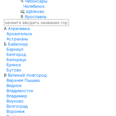
Ч
Чебоксары
Челябинск
Щ
Щёлково
Я
Ярославль
А
Апрелевка
Архангельск
Астрахань
Б
Байконур
Барнаул
Белгород
Белорецк
Брянск
Бутово
В
Великий Новгород
Верхняя Пышма
Видное
Владивосток
Владимир
Внуково
Волгоград
Воронеж