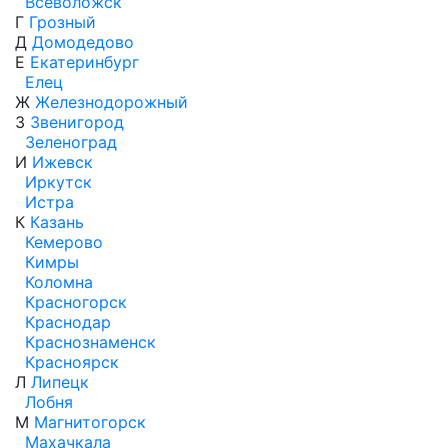
Всеволожск
Г
Грозный
Д
Домодедово
Е
Екатеринбург
Елец
Ж
Железнодорожный
З
Звенигород
Зеленоград
И
Ижевск
Иркутск
Истра
К
Казань
Кемерово
Кимры
Коломна
Красногорск
Краснодар
Краснознаменск
Красноярск
Л
Липецк
Лобня
М
Магнитогорск
Махачкала