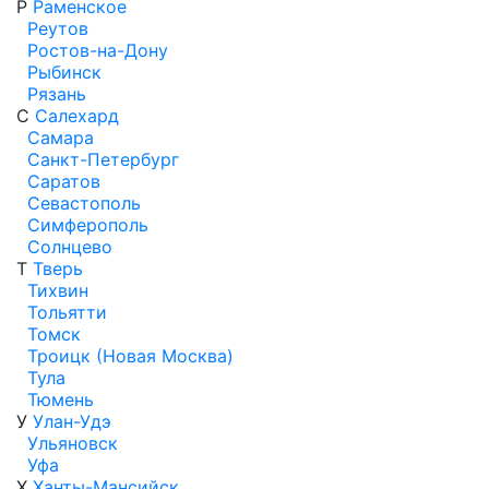
Р
Раменское
Реутов
Ростов-на-Дону
Рыбинск
Рязань
С
Салехард
Самара
Санкт-Петербург
Саратов
Севастополь
Симферополь
Солнцево
Т
Тверь
Тихвин
Тольятти
Томск
Троицк (Новая Москва)
Тула
Тюмень
У
Улан-Удэ
Ульяновск
Уфа
Х
Ханты-Мансийск