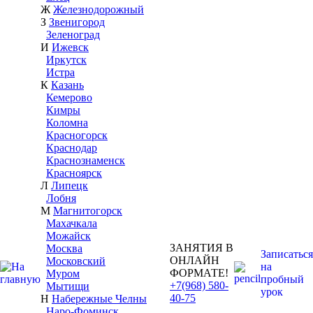
Ж
Железнодорожный
З
Звенигород
Зеленоград
И
Ижевск
Иркутск
Истра
К
Казань
Кемерово
Кимры
Коломна
Красногорск
Краснодар
Краснознаменск
Красноярск
Л
Липецк
Лобня
М
Магнитогорск
Махачкала
Можайск
ЗАНЯТИЯ В
Москва
Записаться
ОНЛАЙН
Московский
на
ФОРМАТЕ!
Муром
пробный
+7(968) 580-
Мытищи
урок
40-75
Н
Набережные Челны
Наро-Фоминск