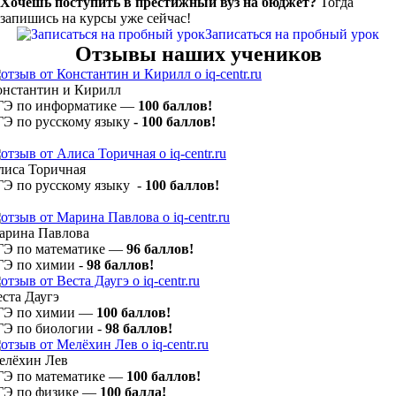
Хочешь поступить в престижный вуз на бюджет?
Тогда
запишись на курсы уже сейчас!
Записаться на пробный урок
Отзывы наших учеников
онстантин и Кирилл
ГЭ по информатике —
100 баллов!
ГЭ по русскому языку
- 100 баллов!
лиса Торичная
ГЭ по русскому языку -
100 баллов!
арина Павлова
ГЭ по математике —
96 баллов!
ГЭ по химии -
98 баллов!
ста Даугэ
ГЭ по химии —
100 баллов!
ГЭ по биологии -
98 баллов!
елёхин Лев
ГЭ по математике —
100 баллов!
ГЭ по физике —
100
балла!