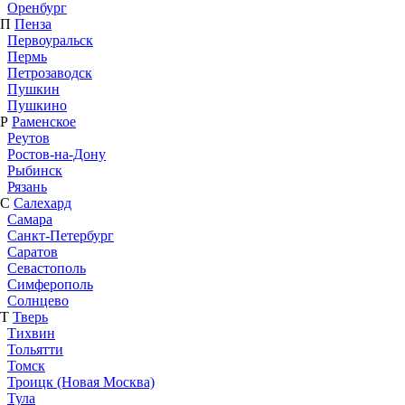
Оренбург
П
Пенза
Первоуральск
Пермь
Петрозаводск
Пушкин
Пушкино
Р
Раменское
Реутов
Ростов-на-Дону
Рыбинск
Рязань
С
Салехард
Самара
Санкт-Петербург
Саратов
Севастополь
Симферополь
Солнцево
Т
Тверь
Тихвин
Тольятти
Томск
Троицк (Новая Москва)
Тула