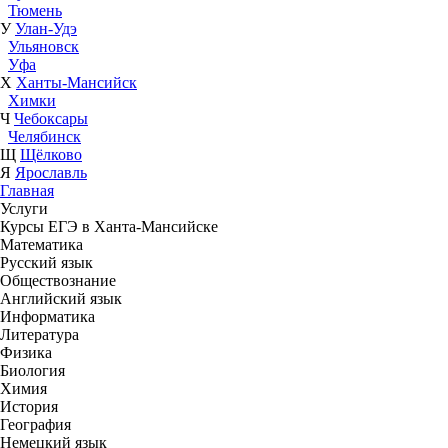
Тюмень
У
Улан-Удэ
Ульяновск
Уфа
Х
Ханты-Мансийск
Химки
Ч
Чебоксары
Челябинск
Щ
Щёлково
Я
Ярославль
Главная
Услуги
Курсы ЕГЭ в Ханта-Мансийске
Математика
Русский язык
Обществознание
Английский язык
Информатика
Литература
Физика
Биология
Химия
История
География
Немецкий язык