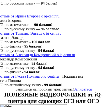
ГЭ по русскому языку
— 94
балла!
рина Егорова
ГЭ по математике —
90 баллов!
ГЭ по русскому языку —
96 баллов!
умаянц Эдвард
ГЭ по математике -
100 баллов!
ГЭ по физике -
95 баллов!
ГЭ по русскому языку -
94 балла!
лександр Комаровский
ГЭ по математике -
92 балла!
ГЭ по русскому языку -
94 балла!
ГЭ по физике -
94 балла!
Показать все
усева Полина
ГЭ по английскому языку -
99 баллов!
Запишись на пробный урок сейчас!
Записаться
ПОЛЕЗНЫЕ ВИДЕОРОЛИКИ от iQ-
центра для сдающих ЕГЭ или ОГЭ