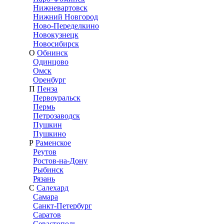
Нижневартовск
Нижний Новгород
Ново-Переделкино
Новокузнецк
Новосибирск
О
Обнинск
Одинцово
Омск
Оренбург
П
Пенза
Первоуральск
Пермь
Петрозаводск
Пушкин
Пушкино
Р
Раменское
Реутов
Ростов-на-Дону
Рыбинск
Рязань
С
Салехард
Самара
Санкт-Петербург
Саратов
Севастополь