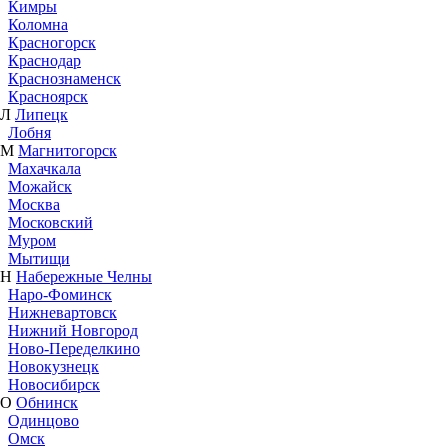
Кимры
Коломна
Красногорск
Краснодар
Краснознаменск
Красноярск
Л
Липецк
Лобня
М
Магнитогорск
Махачкала
Можайск
Москва
Московский
Муром
Мытищи
Н
Набережные Челны
Наро-Фоминск
Нижневартовск
Нижний Новгород
Ново-Переделкино
Новокузнецк
Новосибирск
О
Обнинск
Одинцово
Омск