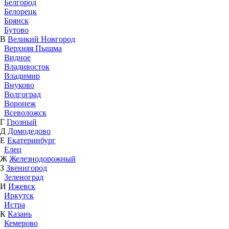
Белгород
Белорецк
Брянск
Бутово
В
Великий Новгород
Верхняя Пышма
Видное
Владивосток
Владимир
Внуково
Волгоград
Воронеж
Всеволожск
Г
Грозный
Д
Домодедово
Е
Екатеринбург
Елец
Ж
Железнодорожный
З
Звенигород
Зеленоград
И
Ижевск
Иркутск
Истра
К
Казань
Кемерово