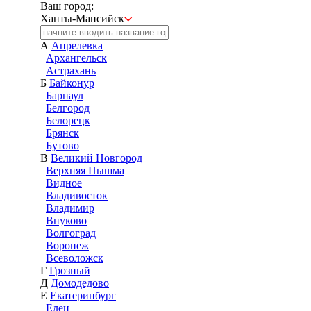
Ваш город:
Ханты-Мансийск
А
Апрелевка
Архангельск
Астрахань
Б
Байконур
Барнаул
Белгород
Белорецк
Брянск
Бутово
В
Великий Новгород
Верхняя Пышма
Видное
Владивосток
Владимир
Внуково
Волгоград
Воронеж
Всеволожск
Г
Грозный
Д
Домодедово
Е
Екатеринбург
Елец