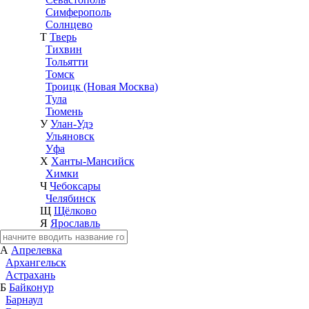
Симферополь
Солнцево
Т
Тверь
Тихвин
Тольятти
Томск
Троицк (Новая Москва)
Тула
Тюмень
У
Улан-Удэ
Ульяновск
Уфа
Х
Ханты-Мансийск
Химки
Ч
Чебоксары
Челябинск
Щ
Щёлково
Я
Ярославль
А
Апрелевка
Архангельск
Астрахань
Б
Байконур
Барнаул