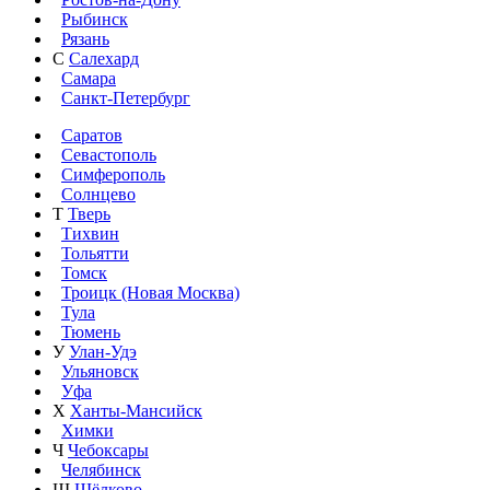
Рыбинск
Рязань
С
Салехард
Самара
Санкт-Петербург
Саратов
Севастополь
Симферополь
Солнцево
Т
Тверь
Тихвин
Тольятти
Томск
Троицк (Новая Москва)
Тула
Тюмень
У
Улан-Удэ
Ульяновск
Уфа
Х
Ханты-Мансийск
Химки
Ч
Чебоксары
Челябинск
Щ
Щёлково