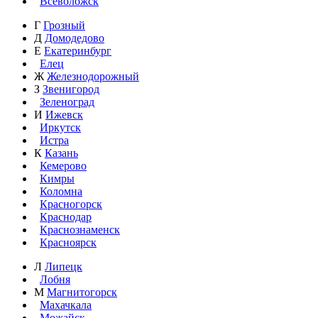
Всеволожск
Г
Грозный
Д
Домодедово
Е
Екатеринбург
Елец
Ж
Железнодорожный
З
Звенигород
Зеленоград
И
Ижевск
Иркутск
Истра
К
Казань
Кемерово
Кимры
Коломна
Красногорск
Краснодар
Краснознаменск
Красноярск
Л
Липецк
Лобня
М
Магнитогорск
Махачкала
Можайск