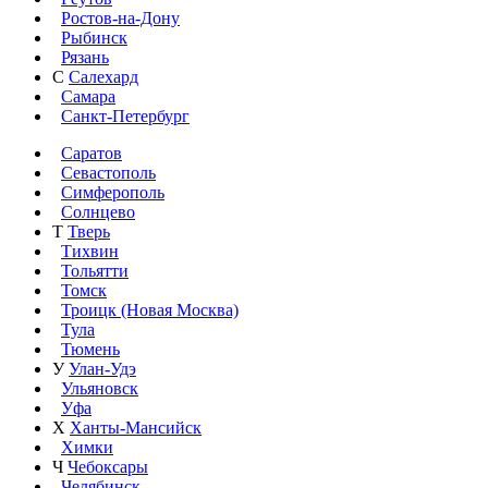
Ростов-на-Дону
Рыбинск
Рязань
С
Салехард
Самара
Санкт-Петербург
Саратов
Севастополь
Симферополь
Солнцево
Т
Тверь
Тихвин
Тольятти
Томск
Троицк (Новая Москва)
Тула
Тюмень
У
Улан-Удэ
Ульяновск
Уфа
Х
Ханты-Мансийск
Химки
Ч
Чебоксары
Челябинск