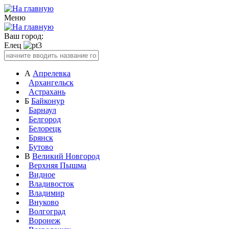
Меню
Ваш город:
Елец
А
Апрелевка
Архангельск
Астрахань
Б
Байконур
Барнаул
Белгород
Белорецк
Брянск
Бутово
В
Великий Новгород
Верхняя Пышма
Видное
Владивосток
Владимир
Внуково
Волгоград
Воронеж