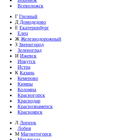
Воронеж
Всеволожск
Г
Грозный
Д
Домодедово
Е
Екатеринбург
Елец
Ж
Железнодорожный
З
Звенигород
Зеленоград
И
Ижевск
Иркутск
Истра
К
Казань
Кемерово
Кимры
Коломна
Красногорск
Краснодар
Краснознаменск
Красноярск
Л
Липецк
Лобня
М
Магнитогорск
Махачкала