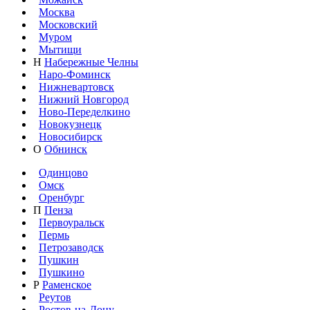
Москва
Московский
Муром
Мытищи
Н
Набережные Челны
Наро-Фоминск
Нижневартовск
Нижний Новгород
Ново-Переделкино
Новокузнецк
Новосибирск
О
Обнинск
Одинцово
Омск
Оренбург
П
Пенза
Первоуральск
Пермь
Петрозаводск
Пушкин
Пушкино
Р
Раменское
Реутов
Ростов-на-Дону