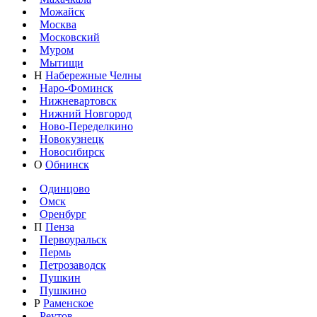
Можайск
Москва
Московский
Муром
Мытищи
Н
Набережные Челны
Наро-Фоминск
Нижневартовск
Нижний Новгород
Ново-Переделкино
Новокузнецк
Новосибирск
О
Обнинск
Одинцово
Омск
Оренбург
П
Пенза
Первоуральск
Пермь
Петрозаводск
Пушкин
Пушкино
Р
Раменское
Реутов