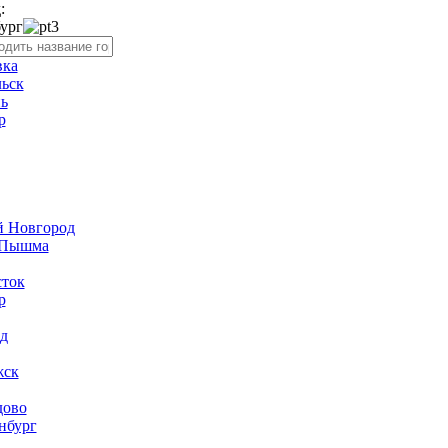
:
ург
вка
ьск
ь
р
й Новгород
 Пышма
сток
р
д
жск
дово
нбург