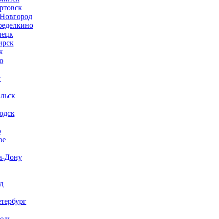
ртовск
Новгород
ределкино
нецк
ирск
к
о
г
льск
одск
о
ое
а-Дону
д
тербург
оль