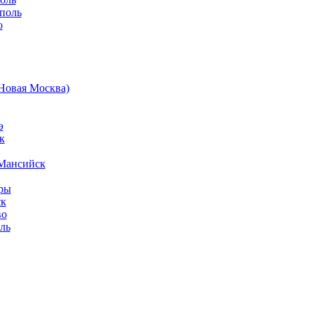
поль
о
Новая Москва)
э
к
Мансийск
ры
ск
во
ль