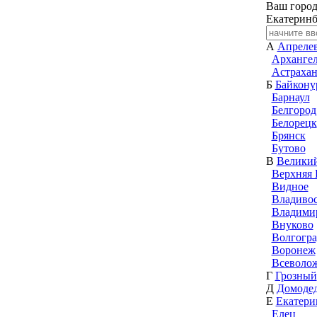
Ваш город
Екатеринб
А
Апреле
Архангел
Астрахан
Б
Байкону
Барнаул
Белгород
Белорецк
Брянск
Бутово
В
Велики
Верхняя
Видное
Владиво
Владими
Внуково
Волгогра
Воронеж
Всеволо
Г
Грозный
Д
Домоде
Е
Екатери
Елец