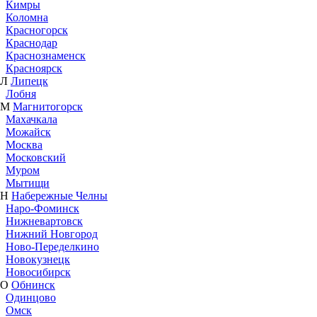
Кимры
Коломна
Красногорск
Краснодар
Краснознаменск
Красноярск
Л
Липецк
Лобня
М
Магнитогорск
Махачкала
Можайск
Москва
Московский
Муром
Мытищи
Н
Набережные Челны
Наро-Фоминск
Нижневартовск
Нижний Новгород
Ново-Переделкино
Новокузнецк
Новосибирск
О
Обнинск
Одинцово
Омск