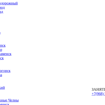
одорожный
род
ад
о
рск
ар
наменск
ск
огорск
ла
кий
ЗАНЯТ
+7(968) 
жные Челны
минск