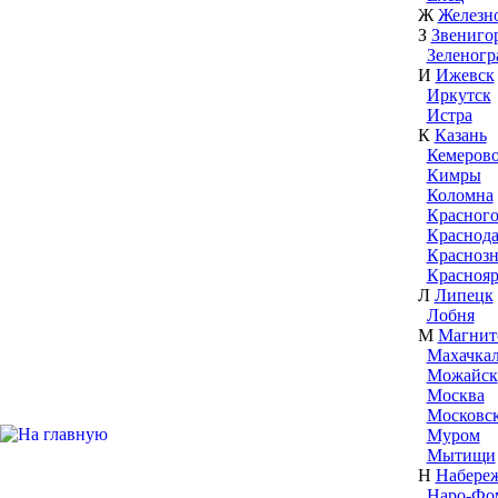
Ж
Железн
З
Звениго
Зеленогр
И
Ижевск
Иркутск
Истра
К
Казань
Кемеров
Кимры
Коломна
Красного
Краснод
Красноз
Краснояр
Л
Липецк
Лобня
М
Магнит
Махачка
Можайск
Москва
Московс
Муром
Мытищи
Н
Набере
Наро-Фо