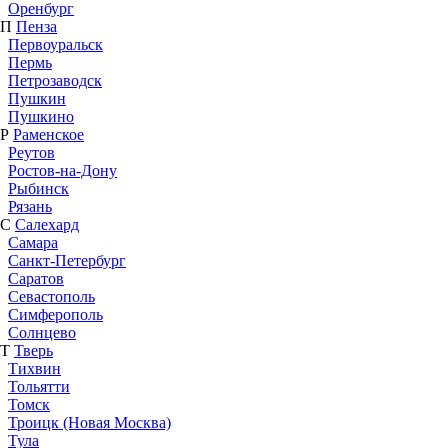
Оренбург
П
Пенза
Первоуральск
Пермь
Петрозаводск
Пушкин
Пушкино
Р
Раменское
Реутов
Ростов-на-Дону
Рыбинск
Рязань
С
Салехард
Самара
Санкт-Петербург
Саратов
Севастополь
Симферополь
Солнцево
Т
Тверь
Тихвин
Тольятти
Томск
Троицк (Новая Москва)
Тула