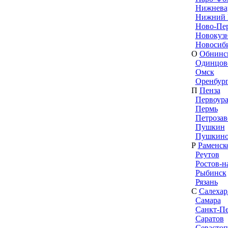
Нижнева
Нижний 
Ново-Пе
Новокуз
Новосиб
О
Обнинс
Одинцов
Омск
Оренбур
П
Пенза
Первоура
Пермь
Петрозав
Пушкин
Пушкин
Р
Раменск
Реутов
Ростов-н
Рыбинск
Рязань
С
Салехар
Самара
Санкт-Пе
Саратов
Севастоп