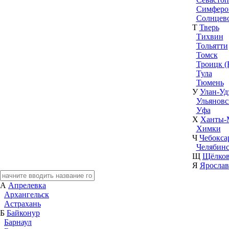
Симферо
Солнцев
Т
Тверь
Тихвин
Тольятти
Томск
Троицк (
Тула
Тюмень
У
Улан-Уд
Ульяновс
Уфа
Х
Ханты-
Химки
Ч
Чебокса
Челябин
Щ
Щёлко
Я
Ярослав
А
Апрелевка
Архангельск
Астрахань
Б
Байконур
Барнаул