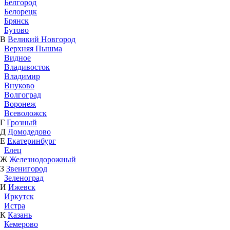
Белгород
Белорецк
Брянск
Бутово
В
Великий Новгород
Верхняя Пышма
Видное
Владивосток
Владимир
Внуково
Волгоград
Воронеж
Всеволожск
Г
Грозный
Д
Домодедово
Е
Екатеринбург
Елец
Ж
Железнодорожный
З
Звенигород
Зеленоград
И
Ижевск
Иркутск
Истра
К
Казань
Кемерово