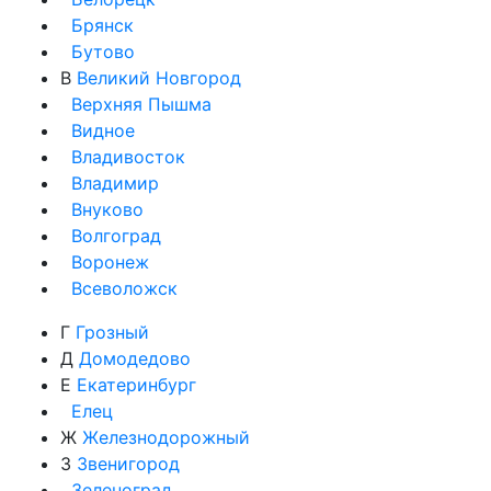
Брянск
Бутово
В
Великий Новгород
Верхняя Пышма
Видное
Владивосток
Владимир
Внуково
Волгоград
Воронеж
Всеволожск
Г
Грозный
Д
Домодедово
Е
Екатеринбург
Елец
Ж
Железнодорожный
З
Звенигород
Зеленоград