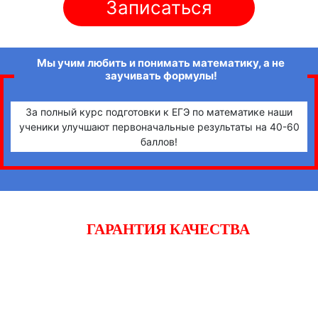
Записаться
Мы учим любить и понимать математику, а не
заучивать формулы!
За полный курс подготовки к ЕГЭ по математике наши
ученики улучшают первоначальные результаты на 40-60
баллов!
ГАРАНТИЯ КАЧЕСТВА
Начните готовиться к экзаменам вместе с «iQ-центром».
Если после двух уроков Вы не заметите прогресса,
получите полный возврат денежных средств!