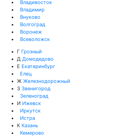
Владивосток
Владимир
Внуково
Волгоград
Воронеж
Всеволожск
Г
Грозный
Д
Домодедово
Е
Екатеринбург
Елец
Ж
Железнодорожный
З
Звенигород
Зеленоград
И
Ижевск
Иркутск
Истра
К
Казань
Кемерово