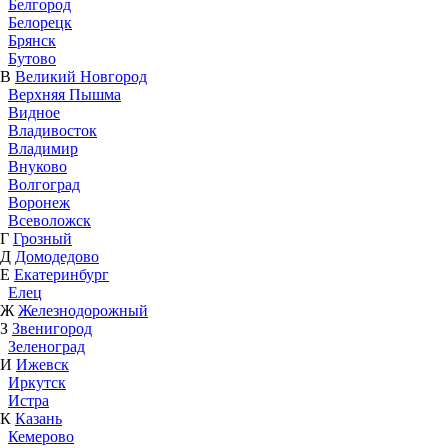
Белгород
Белорецк
Брянск
Бутово
В
Великий Новгород
Верхняя Пышма
Видное
Владивосток
Владимир
Внуково
Волгоград
Воронеж
Всеволожск
Г
Грозный
Д
Домодедово
Е
Екатеринбург
Елец
Ж
Железнодорожный
З
Звенигород
Зеленоград
И
Ижевск
Иркутск
Истра
К
Казань
Кемерово