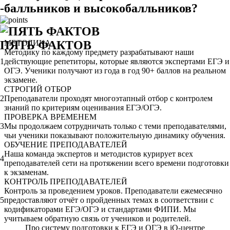
-балльников и высокобалльников?
ПЯТЬ ФАКТОВ
МЕТОДИКА
Методику по каждому предмету разрабатывают наши
1
действующие репетиторы, которые являются экспертами ЕГЭ и
ОГЭ. Ученики получают из года в год 90+ баллов на реальном
экзамене.
СТРОГИЙ ОТБОР
2
Преподаватели проходят многоэтапный отбор с контролем
знаний по критериям оценивания ЕГЭ/ОГЭ.
ПРОВЕРКА ВРЕМЕНЕМ
3
Мы продолжаем сотрудничать только с теми преподавателями,
чьи ученики показывают положительную динамику обучения.
ОБУЧЕНИЕ ПРЕПОДАВАТЕЛЕЙ
Наша команда экспертов и методистов курирует всех
4
преподавателей сети на протяжении всего времени подготовки
к экзаменам.
КОНТРОЛЬ ПРЕПОДАВАТЕЛЕЙ
Контроль за проведением уроков. Преподаватели ежемесячно
5
предоставляют отчёт о пройденных темах в соответствии с
кодификаторами ЕГЭ/ОГЭ и стандартами ФИПИ. Мы
учитываем обратную связь от учеников и родителей.
Про систему подготовки к ЕГЭ и ОГЭ в iQ-центре