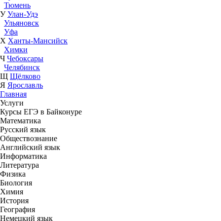
Тюмень
У
Улан-Удэ
Ульяновск
Уфа
Х
Ханты-Мансийск
Химки
Ч
Чебоксары
Челябинск
Щ
Щёлково
Я
Ярославль
Главная
Услуги
Курсы ЕГЭ в Байконуре
Математика
Русский язык
Обществознание
Английский язык
Информатика
Литература
Физика
Биология
Химия
История
География
Немецкий язык