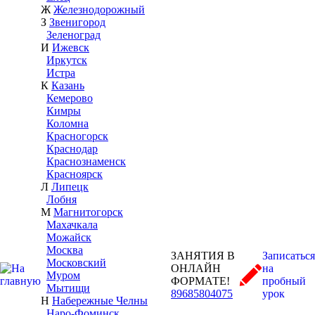
Ж
Железнодорожный
З
Звенигород
Зеленоград
И
Ижевск
Иркутск
Истра
К
Казань
Кемерово
Кимры
Коломна
Красногорск
Краснодар
Краснознаменск
Красноярск
Л
Липецк
Лобня
М
Магнитогорск
Махачкала
Можайск
Москва
ЗАНЯТИЯ В
Записаться
Московский
ОНЛАЙН
на
Муром
ФОРМАТЕ!
пробный
Мытищи
89685804075
урок
Н
Набережные Челны
Наро-Фоминск