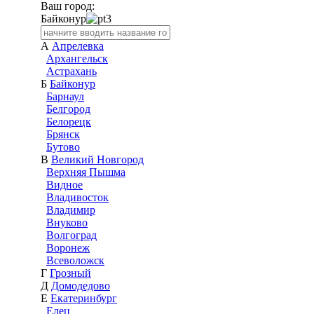
Ваш город:
Байконур
А
Апрелевка
Архангельск
Астрахань
Б
Байконур
Барнаул
Белгород
Белорецк
Брянск
Бутово
В
Великий Новгород
Верхняя Пышма
Видное
Владивосток
Владимир
Внуково
Волгоград
Воронеж
Всеволожск
Г
Грозный
Д
Домодедово
Е
Екатеринбург
Елец