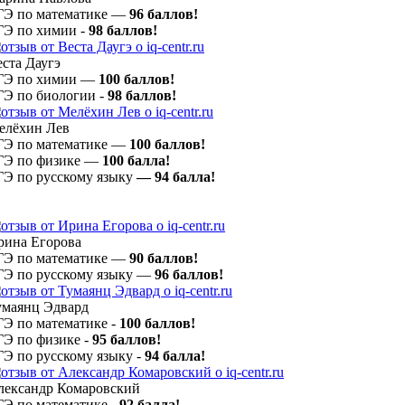
ГЭ по математике —
96 баллов!
ГЭ по химии -
98 баллов!
ста Даугэ
ГЭ по химии —
100 баллов!
ГЭ по биологии -
98 баллов!
елёхин Лев
ГЭ по математике —
100 баллов!
ГЭ по физике —
100
балла!
ГЭ по русскому языку
— 94
балла!
рина Егорова
ГЭ по математике —
90 баллов!
ГЭ по русскому языку —
96 баллов!
умаянц Эдвард
ГЭ по математике -
100 баллов!
ГЭ по физике -
95 баллов!
ГЭ по русскому языку -
94 балла!
лександр Комаровский
ГЭ по математике -
92 балла!