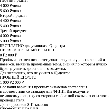
Первый предмет
4 600
₽/цикл
5 600 ₽/цикл
Второй предмет
4 400
₽/цикл
5 400 ₽/цикл
Третий предмет
4 000
₽/цикл
5 000 ₽/цикл
БЕСПЛАТНО для учащихся iQ-центра
ПЕРВЫЙ ПРОБНЫЙ ЕГЭ/ОГЭ
0
₽
2 000 ₽
Пробный экзамен позволяет узнать текущий уровень знаний и
навыков, выявить проблемные темы, знания по которым нужно
будет улучшить до основного экзамена.
Для желающих, кто не учится в iQ-центре
ПРОБНЫЙ ЕГЭ/ОГЭ
1 000
₽
2 000 ₽
Все наши варианты пробных экзаменов составлены
в соответствии со стандартами ФИПИ. Вы получите
независимую оценку со стороны с обратной связью от опытного
преподавателя.
Для подростков 8-11 классов
ПРОФОРИЕНТАЦИЯ