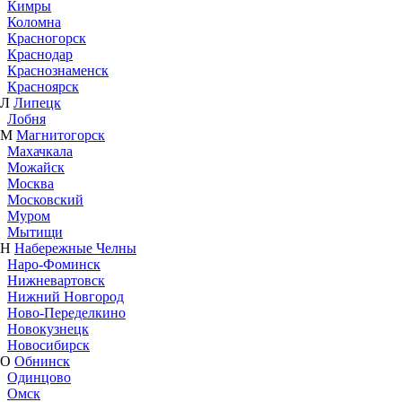
Кимры
Коломна
Красногорск
Краснодар
Краснознаменск
Красноярск
Л
Липецк
Лобня
М
Магнитогорск
Махачкала
Можайск
Москва
Московский
Муром
Мытищи
Н
Набережные Челны
Наро-Фоминск
Нижневартовск
Нижний Новгород
Ново-Переделкино
Новокузнецк
Новосибирск
О
Обнинск
Одинцово
Омск