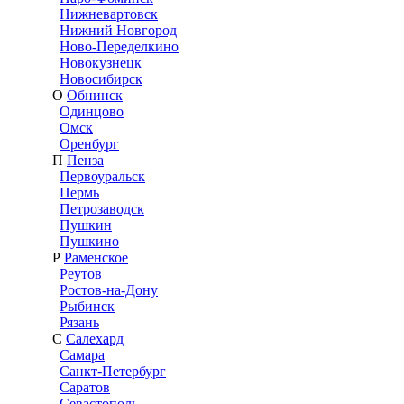
Нижневартовск
Нижний Новгород
Ново-Переделкино
Новокузнецк
Новосибирск
О
Обнинск
Одинцово
Омск
Оренбург
П
Пенза
Первоуральск
Пермь
Петрозаводск
Пушкин
Пушкино
Р
Раменское
Реутов
Ростов-на-Дону
Рыбинск
Рязань
С
Салехард
Самара
Санкт-Петербург
Саратов
Севастополь