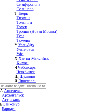
Симферополь
Солнцево
Т
Тверь
Тихвин
Тольятти
Томск
Троицк (Новая Москва)
Тула
Тюмень
У
Улан-Удэ
Ульяновск
Уфа
Х
Ханты-Мансийск
Химки
Ч
Чебоксары
Челябинск
Щ
Щёлково
Я
Ярославль
А
Апрелевка
Архангельск
Астрахань
Б
Байконур
Барнаул