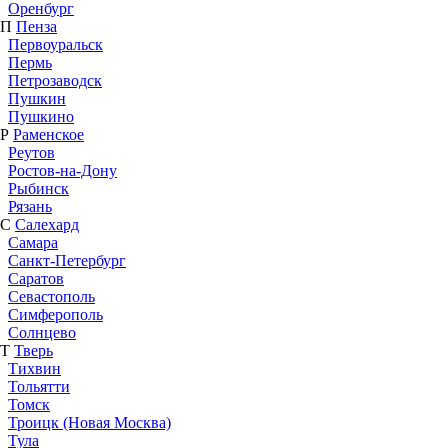
Оренбург
П
Пенза
Первоуральск
Пермь
Петрозаводск
Пушкин
Пушкино
Р
Раменское
Реутов
Ростов-на-Дону
Рыбинск
Рязань
С
Салехард
Самара
Санкт-Петербург
Саратов
Севастополь
Симферополь
Солнцево
Т
Тверь
Тихвин
Тольятти
Томск
Троицк (Новая Москва)
Тула